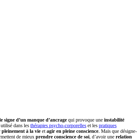
le signe d’un manque d’ancrage
qui provoque une
instabilité
 utilisé dans les
thérapies psycho-corporelles
et les
pratiques
 pleinement à la vie
et
agir en pleine conscience
. Mais que désigne-
mettent de mieux
prendre conscience de soi
, d’avoir une
relation