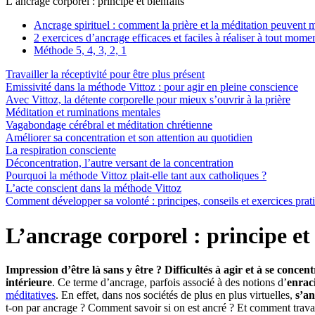
L’ancrage corporel : principe et bienfaits
Ancrage spirituel : comment la prière et la méditation peuvent 
2 exercices d’ancrage efficaces et faciles à réaliser à tout mome
Méthode 5, 4, 3, 2, 1
Travailler la réceptivité pour être plus présent
Emissivité dans la méthode Vittoz : pour agir en pleine conscience
Avec Vittoz, la détente corporelle pour mieux s’ouvrir à la prière
Méditation et ruminations mentales
Vagabondage cérébral et méditation chrétienne
Améliorer sa concentration et son attention au quotidien
La respiration consciente
Déconcentration, l’autre versant de la concentration
Pourquoi la méthode Vittoz plait-elle tant aux catholiques ?
L’acte conscient dans la méthode Vittoz
Comment développer sa volonté : principes, conseils et exercices prat
L’ancrage corporel : principe et 
Impression d’être là sans y être ? Difficultés à agir et à se conc
intérieure
. Ce terme d’ancrage, parfois associé à des notions d’
enrac
méditatives
. En effet, dans nos sociétés de plus en plus virtuelles,
s’an
t-on par ancrage ? Comment savoir si on est ancré ? Et comment trava