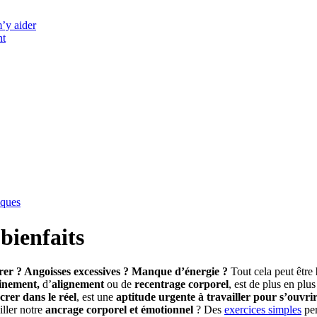
m’y aider
nt
iques
bienfaits
entrer ? Angoisses excessives ? Manque d’énergie ?
Tout cela peut être
inement,
d’
alignement
ou de
recentrage corporel
, est de plus en plus
crer dans le réel
, est une
aptitude urgente à travailler
pour s’ouvrir
iller notre
ancrage corporel et émotionnel
? Des
exercices simples
per