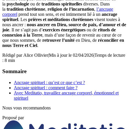
la
psychologie
ou de
traditions spirituelles
diverses. Dans
la
tradition chrétienne
,
religion de l’incarnation
,
l’ancrage
corporel
prend tout son sens, et est intimement lié à un
ancrage
spirituel
. Les
prières et méditations chrétiennes
visent toutes à
nous ancrer :
nous ancrer en Dieu, source de paix, d’amour et de
joie
. Il ne s’agit pas d’
exercices énergétiques
ou de
rituels de
connexion à la Terre
, mais d’une façon de revenir au cœur de ce
que nous sommes, de
retrouver l’unité
en Dieu, de
réconcilier en
nous Terre et Ciel
.
Rédigé par
Alice Ollivier
|
Mis à jour le 02/04/2026
|
Temps de lecture
: 8 min
Sommaire
Ancrage spirituel : qu’est ce que c’est ?
Ancrage spirituel : comment faire ?
Avec Meditatio, travaillez ancrage corporel, émotionnel et
spirituel
Nous vous recommandons
Proposé par