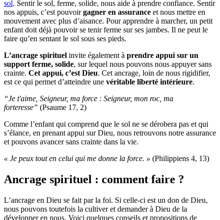
sol
. Sentir le sol, ferme, solide, nous aide à prendre confiance. Sentir
nos appuis, c’est pouvoir
gagner en assurance
et nous mettre en
mouvement avec plus d’aisance. Pour apprendre à marcher, un petit
enfant doit déjà pouvoir se tenir ferme sur ses jambes. Il ne peut le
faire qu’en sentant le sol sous ses pieds.
L’ancrage spirituel
invite également à
prendre appui sur un
support ferme, solide
, sur lequel nous pouvons nous appuyer sans
crainte.
Cet appui, c’est Dieu
. Cet ancrage, loin de nous rigidifier,
est ce qui permet d’atteindre une
véritable liberté intérieure
.
“Je t'aime, Seigneur, ma force : Seigneur, mon roc, ma
forteresse”
(Psaume 17, 2)
Comme l’enfant qui comprend que le sol ne se dérobera pas et qui
s’élance, en prenant appui sur Dieu, nous retrouvons notre assurance
et pouvons avancer sans crainte dans la vie.
« Je peux tout en celui qui me donne la force. »
(Philippiens 4, 13)
Ancrage spirituel : comment faire ?
L’ancrage en Dieu se fait par la foi. Si celle-ci est un don de Dieu,
nous pouvons toutefois la cultiver et demander à Dieu de la
développer en nous. Voici quelques conseils et propositions de