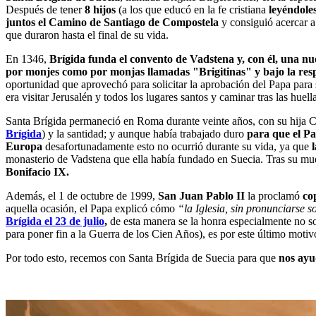
Después de tener
8 hijos
(a los que educó en la fe cristiana
leyéndoles
juntos el Camino de Santiago de Compostela
y consiguió acercar a 
que duraron hasta el final de su vida.
En 1346,
Brígida funda el convento de Vadstena y, con él, una n
por monjes como por monjas llamadas "Brigitinas" y bajo la res
oportunidad que aprovechó para solicitar la aprobación del Papa para
era visitar Jerusalén y todos los lugares santos y caminar tras las huel
Santa Brígida permaneció en Roma durante veinte años, con su hija Ca
Brígida
) y la santidad; y aunque había trabajado duro
para que el P
Europa
desafortunadamente esto no ocurrió durante su vida, ya que
monasterio de Vadstena que ella había fundado en Suecia. Tras su mue
Bonifacio IX.
Además, el 1 de octubre de 1999,
San Juan Pablo II
la proclamó
co
aquella ocasión, el Papa explicó cómo
“la Iglesia, sin pronunciarse s
Brígida el 23 de julio
,
de esta manera se la honra especialmente no s
para poner fin a la Guerra de los Cien Años), es por este último moti
Por todo esto, recemos con Santa Brígida de Suecia para que
nos ayu