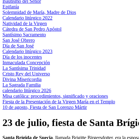
Bautismo del Señor
Epifanía
Solemnidad de María, Madre de Dios
Calendario litúrgico 2022
Natividad de la Virgen
Cátedra de San Pedro Apóstol
Santísimo Sacramento
San José Obrero
Día de San José
Calendario litúrgico 2023
Día de los inocentes
Inmaculada Concepción
La Santísima Trinidad
Cristo Rey del Universo
Divina Misericordia
La Sagrada Familia
calendario litúrgico 2026
Misa católica: procedimientos, significado y oraciones
Fiesta de la Presentación de la Virgen María en el Templo
10 de agosto, Fiesta de San Lorenzo Mártir
23 de julio, fiesta de Santa Bríg
Santa Brígida de Suecia
, llamada Brigitte Birgersdotter, era la esp