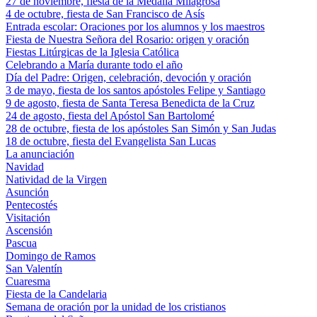
27 de noviembre, fiesta de la Medalla Milagrosa
4 de octubre, fiesta de San Francisco de Asís
Entrada escolar: Oraciones por los alumnos y los maestros
Fiesta de Nuestra Señora del Rosario: origen y oración
Fiestas Litúrgicas de la Iglesia Católica
Celebrando a María durante todo el año
Día del Padre: Origen, celebración, devoción y oración
3 de mayo, fiesta de los santos apóstoles Felipe y Santiago
9 de agosto, fiesta de Santa Teresa Benedicta de la Cruz
24 de agosto, fiesta del Apóstol San Bartolomé
28 de octubre, fiesta de los apóstoles San Simón y San Judas
18 de octubre, fiesta del Evangelista San Lucas
La anunciación
Navidad
Natividad de la Virgen
Asunción
Pentecostés
Visitación
Ascensión
Pascua
Domingo de Ramos
San Valentín
Cuaresma
Fiesta de la Candelaria
Semana de oración por la unidad de los cristianos