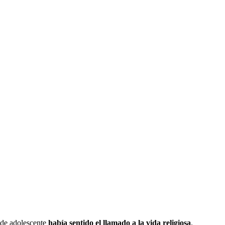
esde adolescente
había sentido el llamado a la vida religiosa
.