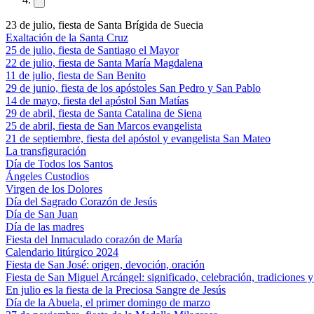
23 de julio, fiesta de Santa Brígida de Suecia
Exaltación de la Santa Cruz
25 de julio, fiesta de Santiago el Mayor
22 de julio, fiesta de Santa María Magdalena
11 de julio, fiesta de San Benito
29 de junio, fiesta de los apóstoles San Pedro y San Pablo
14 de mayo, fiesta del apóstol San Matías
29 de abril, fiesta de Santa Catalina de Siena
25 de abril, fiesta de San Marcos evangelista
21 de septiembre, fiesta del apóstol y evangelista San Mateo
La transfiguración
Día de Todos los Santos
Ángeles Custodios
Virgen de los Dolores
Día del Sagrado Corazón de Jesús
Día de San Juan
Día de las madres
Fiesta del Inmaculado corazón de María
Calendario litúrgico 2024
Fiesta de San José: origen, devoción, oración
Fiesta de San Miguel Arcángel: significado, celebración, tradiciones 
En julio es la fiesta de la Preciosa Sangre de Jesús
Día de la Abuela, el primer domingo de marzo