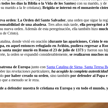
 todos los días la Biblia o la Vida de los Santos
) con su marido, y de
su marido a la fe cristiana),
Brígida se internó en el monasterio ciste
ueva orden
:
La Orden del Santo Salvador
, una orden que sigue la re
ponsabilidad de una abadesa
. Tres años más tarde,
ella peregrinó a 
 su nueva orden. Además de esta peregrinación, ella también hizo
mucha
las de Cristo).
talina, donde vivió en oración (
durante las apariciones, Cristo le 
apa, en aquel entonces refugiado en Aviñón, pudiera regresar a R
la santa mujer murió en Roma el 23 de julio de 1373
y fueron sus hi
rte, la orden se expandió considerablemente,
se realizaron muchos m
patrona de Europa
junto con
Santa Catalina de Siena,
Santa Teresa Be
obre las revelaciones particulares,
ha acogido la completa autenticidad 
olo
por haber creado su orden
, sino también
por defender al Papa e
vo que a menudo se le reza.
de a defender nuestra fe cristiana en Europa y en todo el mundo, y a