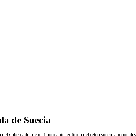
ida de Suecia
osa del gobernador de un importante territorio del reino sueco, aunque d