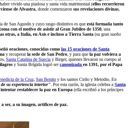
 haber vivido una piadosa y santa vida matrimonial (
ellos recorrieron
rciense de Alvastra
, donde comenzaron
sus revelaciones divinas
,
gla de San Agustín y cuyo rasgo distintivo es que
está formada tanto
Roma con el motivo de asistir al Gran Jubileo de 1350
, una
s otras, a Italia, en Asís e incluso a Tierra Santa
(su gran sueño
enseñó oraciones, conocidas como
las 15 oraciones de Santa
oma
y recuperar
la sede de San Pedro
, y para que
la paz volviera a
jos,
Santa Catalina de Suecia
y Birger, quienes llevaron su cuerpo al
ilagros
y Santa Brígida logró ser
canonizada
en 1391, por el Papa
nedicta de la Cruz
,
San Benito
y los santos Cirilo y Metodio. En
de su experiencia interior
”
. Por esta razón, la iglesia celebra a
Santa
 intentar restablecer la paz en Europa
(ella escribió a los príncipes
 ser, a su imagen, artífices de paz.