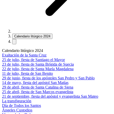
Calendario litúrgico 2024
Calendario litúrgico 2024
Exaltación de la Santa Cruz
25 de julio, fiesta de Santiago el Mayor
23 de julio, fiesta de Santa Brígida de Suecia
22 de julio, fiesta de Santa María Magdalena
11 de julio, fiesta de San Benito
29 de junio, fiesta de los apóstoles San Pedro y San Pablo
14 de mayo, fiesta del apóstol San Matías
29 de abril, fiesta de Santa Catalina de Siena
25 de abril, fiesta de San Marcos evangelista
21 de septiembre, fiesta del apóstol y evangelista San Mateo
La transfiguración
Día de Todos los Santos
Ángeles Custodios