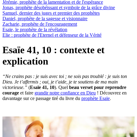
Jérémie, prophète de la lamentation et de l'espérance
Jonas, prophète désobéissant et symbole de la grâce divine
Samuel, dernier des juges et premier des prophètes
Daniel, prophète de la sagesse et visionnaire
Zacharie, prophète de l'encouragement
Esaïe, le prophète de la révélation
Elie : prophète de l'Eternel et défenseur de la Vérité
Esaïe 41, 10 : contexte et
explication
“
Ne crains pas : je suis avec toi ; ne sois pas troublé : je suis ton
Dieu. Je t’affermis ; oui, je t’aide, je te soutiens de ma main
victorieuse.”
(
Esaïe 41, 10
). Quel
beau verset pour reprendre
courage
et faire
grandir notre confiance en Dieu
! Découvrez en
davantage sur ce passage tiré du livre du
prophète Esaïe
.