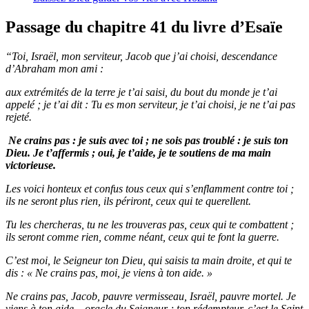
Passage du chapitre 41 du livre d’Esaïe
“Toi, Israël, mon serviteur, Jacob que j’ai choisi, descendance
d’Abraham mon ami :
aux extrémités de la terre je t’ai saisi, du bout du monde je t’ai
appelé ; je t’ai dit : Tu es mon serviteur, je t’ai choisi, je ne t’ai pas
rejeté.
Ne crains pas : je suis avec toi ; ne sois pas troublé : je suis ton
Dieu. Je t’affermis ; oui, je t’aide, je te soutiens de ma main
victorieuse.
Les voici honteux et confus tous ceux qui s’enflamment contre toi ;
ils ne seront plus rien, ils périront, ceux qui te querellent.
Tu les chercheras, tu ne les trouveras pas, ceux qui te combattent ;
ils seront comme rien, comme néant, ceux qui te font la guerre.
C’est moi, le Seigneur ton Dieu, qui saisis ta main droite, et qui te
dis : « Ne crains pas, moi, je viens à ton aide. »
Ne crains pas, Jacob, pauvre vermisseau, Israël, pauvre mortel. Je
viens à ton aide – oracle du Seigneur ; ton rédempteur, c’est le Saint