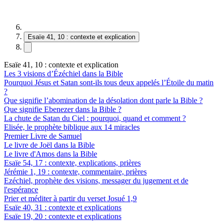
Esaïe 41, 10 : contexte et explication
Esaïe 41, 10 : contexte et explication
Les 3 visions d’Ézéchiel dans la Bible
Pourquoi Jésus et Satan sont-ils tous deux appelés l’Étoile du matin
?
Que signifie l’abomination de la désolation dont parle la Bible ?
Que signifie Ebenezer dans la Bible ?
La chute de Satan du Ciel : pourquoi, quand et comment ?
Elisée, le prophète biblique aux 14 miracles
Premier Livre de Samuel
Le livre de Joël dans la Bible
Le livre d'Amos dans la Bible
Esaïe 54, 17 : contexte, explications, prières
Jérémie 1, 19 : contexte, commentaire, prières
Ezéchiel, prophète des visions, messager du jugement et de
l'espérance
Prier et méditer à partir du verset Josué 1,9
Esaïe 40, 31 : contexte et explications
Esaïe 19, 20 : contexte et explications