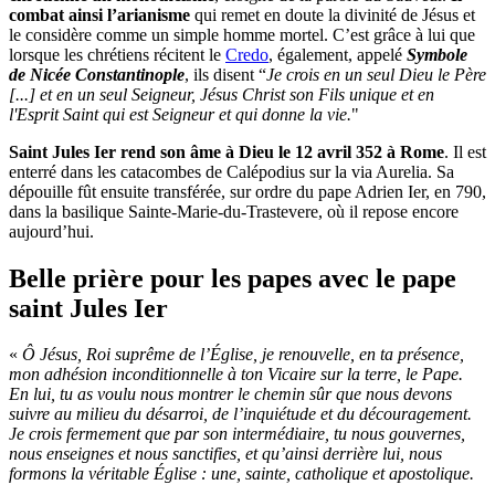
combat ainsi l’arianisme
qui remet en doute la divinité de Jésus et
le considère comme un simple homme mortel. C’est grâce à lui que
lorsque les chrétiens récitent le
Credo
, également, appelé
Symbole
de Nicée Constantinople
, ils disent “
Je crois en un seul Dieu le Père
[...] et en un seul Seigneur, Jésus Christ son Fils unique et en
l'Esprit Saint qui est Seigneur et qui donne la vie.
"
Saint Jules Ier rend son âme à Dieu le 12 avril 352 à Rome
. Il est
enterré dans les catacombes de Calépodius sur la via Aurelia. Sa
dépouille fût ensuite transférée, sur ordre du pape Adrien Ier, en 790,
dans la basilique Sainte-Marie-du-Trastevere, où il repose encore
aujourd’hui.
Belle prière pour les papes avec le pape
saint Jules Ier
«
Ô Jésus, Roi suprême de l’Église, je renouvelle, en ta présence,
mon adhésion inconditionnelle à ton Vicaire sur la terre, le Pape.
En lui, tu as voulu nous montrer le chemin sûr que nous devons
suivre au milieu du désarroi, de l’inquiétude et du découragement.
Je crois fermement que par son intermédiaire, tu nous gouvernes,
nous enseignes et nous sanctifies, et qu’ainsi derrière lui, nous
formons la véritable Église : une, sainte, catholique et apostolique.