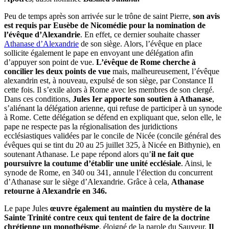
Peu de temps après son arrivée sur le trône de saint Pierre,
son avis
est requis par Eusèbe de Nicomédie pour la nomination de
l’évêque d’Alexandrie
. En effet, ce dernier souhaite chasser
Athanase d’Alexandrie
de son siège. Alors, l’évêque en place
sollicite également le pape en envoyant une délégation afin
d’appuyer son point de vue.
L’évêque de Rome cherche à
concilier les deux points de vue
mais, malheureusement, l’évêque
alexandrin est, à nouveau, expulsé de son siège, par Constance II
cette fois. Il s’exile alors à Rome avec les membres de son clergé.
Dans ces conditions,
Jules Ier apporte son soutien à Athanase
,
s’aliénant la délégation arienne, qui refuse de participer à un synode
à Rome. Cette délégation se défend en expliquant que, selon elle, le
pape ne respecte pas la régionalisation des juridictions
ecclésiastiques validées par le concile de Nicée (concile général des
évêques qui se tint du 20 au 25 juillet 325, à Nicée en Bithynie), en
soutenant Athanase. Le pape répond alors qu’
il ne fait que
poursuivre la coutume d’établir une unité ecclésiale
. Ainsi, le
synode de Rome, en 340 ou 341, annule l’élection du concurrent
d’Athanase sur le siège d’Alexandrie. Grâce à cela,
Athanase
retourne à Alexandrie en 346.
Le pape Jules
œuvre également au maintien du mystère de la
Sainte Trinité contre ceux qui tentent de faire de la doctrine
chrétienne un monothéisme
, éloigné de la parole du Sauveur.
Il