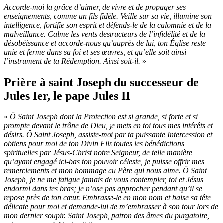
Accorde-moi la grâce d’aimer, de vivre et de propager ses
enseignements, comme un fils fidèle. Veille sur sa vie, illumine son
intelligence, fortifie son esprit et défends-le de la calomnie et de la
malveillance. Calme les vents destructeurs de l’infidélité et de la
désobéissance et accorde-nous qu’auprès de lui, ton Église reste
unie et ferme dans sa foi et ses œuvres, et qu’elle soit ainsi
l’instrument de ta Rédemption. Ainsi soit-il.
»
Prière à saint Joseph du successeur de
Jules Ier, le pape Jules II
«
Ô Saint Joseph dont la Protection est si grande, si forte et si
prompte devant le trône de Dieu, je mets en toi tous mes intérêts et
désirs. Ô Saint Joseph, assiste-moi par ta puissante Intercession et
obtiens pour moi de ton Divin Fils toutes les bénédictions
spirituelles par Jésus-Christ notre Seigneur, de telle manière
qu’ayant engagé ici-bas ton pouvoir céleste, je puisse offrir mes
remerciements et mon hommage au Père qui nous aime. Ô Saint
Joseph, je ne me fatigue jamais de vous contempler, toi et Jésus
endormi dans tes bras; je n’ose pas approcher pendant qu’il se
repose près de ton cœur. Embrasse-le en mon nom et baise sa tête
délicate pour moi et demande-lui de m’embrasser à son tour lors de
mon dernier soupir. Saint Joseph, patron des âmes du purgatoire,