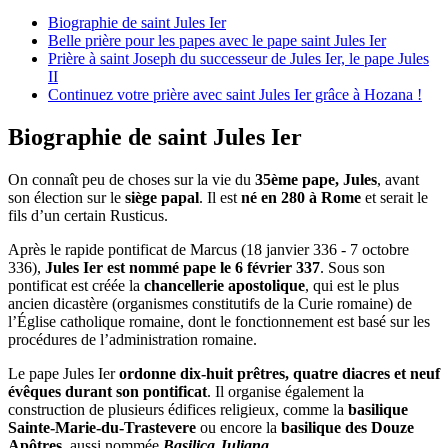
Biographie de saint Jules Ier
Belle prière pour les papes avec le pape saint Jules Ier
Prière à saint Joseph du successeur de Jules Ier, le pape Jules
II
Continuez votre prière avec saint Jules Ier grâce à Hozana !
Biographie de saint Jules Ier
On connaît peu de choses sur la vie du
35ème pape, Jules
, avant
son élection sur le
siège papal
. Il est
né en 280 à Rome
et serait le
fils d’un certain Rusticus.
Après le rapide pontificat de Marcus (18 janvier 336 - 7 octobre
336),
Jules Ier est nommé pape le 6 février 337
. Sous son
pontificat est créée la
chancellerie apostolique
, qui est le plus
ancien dicastère (organismes constitutifs de la Curie romaine) de
l’Église catholique romaine, dont le fonctionnement est basé sur les
procédures de l’administration romaine.
Le pape Jules Ier
ordonne dix-huit prêtres, quatre diacres et neuf
évêques durant son pontificat
. Il organise également la
construction de plusieurs édifices religieux, comme la
basilique
Sainte-Marie-du-Trastevere
ou encore la
basilique des Douze
Apôtres
, aussi nommée
Basilica Juliana
.