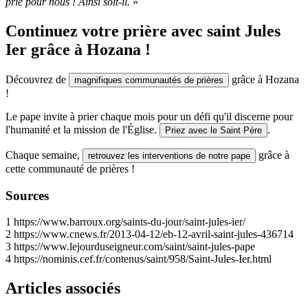
prie pour nous ! Ainsi soit-il.
»
Continuez votre prière avec saint Jules
Ier grâce à Hozana !
Découvrez de
grâce à Hozana
magnifiques communautés de prières
!
Le pape invite à prier chaque mois pour un défi qu'il discerne pour
l'humanité et la mission de l'Église.
.
Priez avec le Saint Père
Chaque semaine,
grâce à
retrouvez les interventions de notre pape
cette communauté de prières !
Sources
1
https://www.barroux.org/saints-du-jour/saint-jules-ier/
2
https://www.cnews.fr/2013-04-12/eb-12-avril-saint-jules-436714
3
https://www.lejourduseigneur.com/saint/saint-jules-pape
4
https://nominis.cef.fr/contenus/saint/958/Saint-Jules-Ier.html
Articles associés