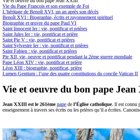
Vie et oeuvre du bon pape Jean XXIII
Vie du Pape François et son exemple de Foi
L’héritage de Benoît XVI, un an après son décès
Benoît XVI : Biographie, écrits et rayonnement spirituel
Biographie et œuvre du pape Paul VI
Saint Innocent Ier : vie, pontificat et prières
Saint Jules Ier : vie, pontificat et prière
Saint Pie V : vie, pontificat et prières
Saint Sylvestre Ier : vie, pontificat et prières
Saint Fabien : vie, pontificat et prières
Pie XII, vie, oeuvre et pontificat pendant la 2ème guerre mondiale
Pape Léon XIV : vie, pontificat et prière
Léon XIII : biographie, pontificat, prière
Lumen Gentium : l’une des quatre constitutions du concile Vatican II
Vie et oeuvre du bon pape Jean
Jean XXIII est le 261ème
pape
de
l’Église catholique
. Il est connu
enseignement à travers ses écrits ou les prières qu’il a écrites. Canoni