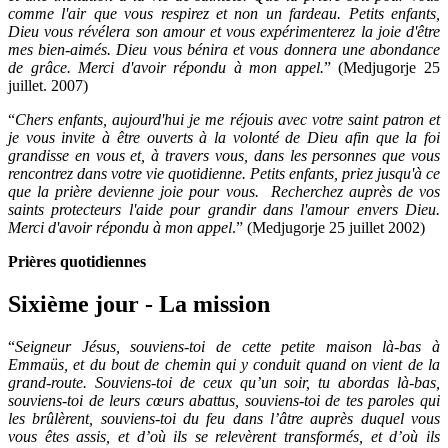
comme l'air que vous respirez et non un fardeau. Petits enfants,
Dieu vous révélera son amour et vous expérimenterez la joie d'être
mes bien-aimés. Dieu vous bénira et vous donnera une abondance
de grâce. Merci d'avoir répondu à mon appel.
” (Medjugorje 25
juillet. 2007)
“
Chers enfants, aujourd'hui je me réjouis avec votre saint patron et
je vous invite à être ouverts à la volonté de Dieu afin que la foi
grandisse en vous et, à travers vous, dans les personnes que vous
rencontrez dans votre vie quotidienne. Petits enfants, priez jusqu'à ce
que la prière devienne joie pour vous. Recherchez auprès de vos
saints protecteurs l'aide pour grandir dans l'amour envers Dieu.
Merci d'avoir répondu à mon appel
.” (Medjugorje 25 juillet 2002)
Prières quotidiennes
Sixième jour - La mission
“
Seigneur Jésus, souviens-toi de cette petite maison là-bas à
Emmaüs, et du bout de chemin qui y conduit quand on vient de la
grand-route. Souviens-toi de ceux qu’un soir, tu abordas là-bas,
souviens-toi de leurs cœurs abattus, souviens-toi de tes paroles qui
les brûlèrent, souviens-toi du feu dans l’âtre auprès duquel vous
vous êtes assis, et d’où ils se relevèrent transformés, et d’où ils