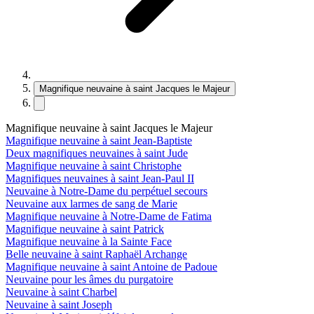
Magnifique neuvaine à saint Jacques le Majeur
Magnifique neuvaine à saint Jacques le Majeur
Magnifique neuvaine à saint Jean-Baptiste
Deux magnifiques neuvaines à saint Jude
Magnifique neuvaine à saint Christophe
Magnifiques neuvaines à saint Jean-Paul II
Neuvaine à Notre-Dame du perpétuel secours
Neuvaine aux larmes de sang de Marie
Magnifique neuvaine à Notre-Dame de Fatima
Magnifique neuvaine à saint Patrick
Magnifique neuvaine à la Sainte Face
Belle neuvaine à saint Raphaël Archange
Magnifique neuvaine à saint Antoine de Padoue
Neuvaine pour les âmes du purgatoire
Neuvaine à saint Charbel
Neuvaine à saint Joseph