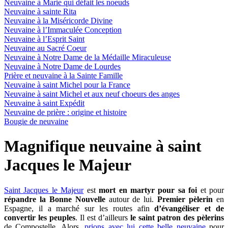
Neuvaine à Marie qui défait les noeuds
Neuvaine à sainte Rita
Neuvaine à la Miséricorde Divine
Neuvaine à l’Immaculée Conception
Neuvaine à l’Esprit Saint
Neuvaine au Sacré Coeur
Neuvaine à Notre Dame de la Médaille Miraculeuse
Neuvaine à Notre Dame de Lourdes
Prière et neuvaine à la Sainte Famille
Neuvaine à saint Michel pour la France
Neuvaine à saint Michel et aux neuf choeurs des anges
Neuvaine à saint Expédit
Neuvaine de prière : origine et histoire
Bougie de neuvaine
Magnifique neuvaine à saint
Jacques le Majeur
Saint Jacques le Majeur
est
mort en martyr pour sa foi
et pour
répandre la Bonne Nouvelle
autour de lui.
Premier pèlerin
en
Espagne, il a marché sur les routes afin
d’évangéliser et de
convertir les peuples
. Il est d’ailleurs
le saint patron des pèlerins
de Compostelle. Alors,
prions avec lui cette belle neuvaine
pour