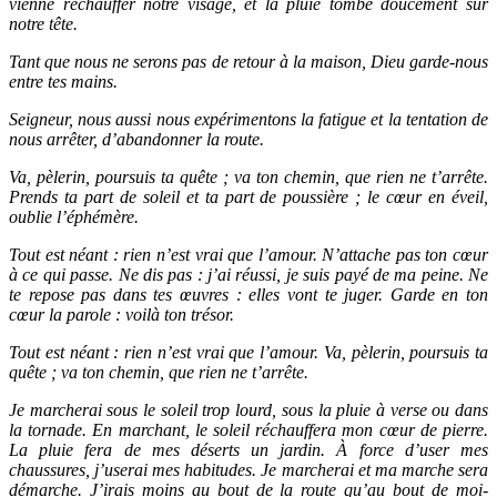
vienne réchauffer notre visage, et la pluie tombe doucement sur
notre tête.
Tant que nous ne serons pas de retour à la maison, Dieu garde-nous
entre tes mains.
Seigneur, nous aussi nous expérimentons la fatigue et la tentation de
nous arrêter, d’abandonner la route.
Va, pèlerin, poursuis ta quête ; va ton chemin, que rien ne t’arrête.
Prends ta part de soleil et ta part de poussière ; le cœur en éveil,
oublie l’éphémère.
Tout est néant : rien n’est vrai que l’amour. N’attache pas ton cœur
à ce qui passe. Ne dis pas : j’ai réussi, je suis payé de ma peine. Ne
te repose pas dans tes œuvres : elles vont te juger. Garde en ton
cœur la parole : voilà ton trésor.
Tout est néant : rien n’est vrai que l’amour. Va, pèlerin, poursuis ta
quête ; va ton chemin, que rien ne t’arrête.
Je marcherai sous le soleil trop lourd, sous la pluie à verse ou dans
la tornade. En marchant, le soleil réchauffera mon cœur de pierre.
La pluie fera de mes déserts un jardin. À force d’user mes
chaussures, j’userai mes habitudes. Je marcherai et ma marche sera
démarche. J’irais moins au bout de la route qu’au bout de moi-