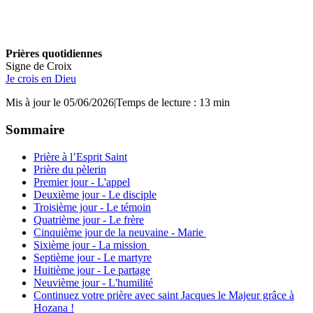
Prières quotidiennes
Signe de Croix
Je crois en Dieu
Mis à jour le 05/06/2026
|
Temps de lecture : 13 min
Sommaire
Prière à l’Esprit Saint
Prière du pèlerin
Premier jour - L'appel
Deuxième jour - Le disciple
Troisième jour - Le témoin
Quatrième jour - Le frère
Cinquième jour de la neuvaine - Marie
Sixième jour - La mission
Septième jour - Le martyre
Huitième jour - Le partage
Neuvième jour - L'humilité
Continuez votre prière avec saint Jacques le Majeur grâce à
Hozana !