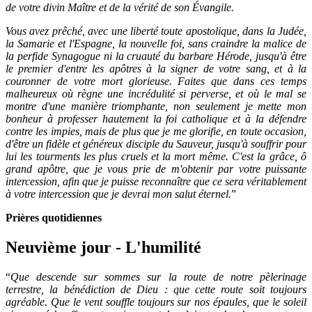
de votre divin Maître et de la vérité de son Évangile.
Vous avez prêché, avec une liberté toute apostolique, dans la Judée,
la Samarie et l'Espagne, la nouvelle foi, sans craindre la malice de
la perfide Synagogue ni la cruauté du barbare Hérode, jusqu'à être
le premier d'entre les apôtres à la signer de votre sang, et à la
couronner de votre mort glorieuse. Faites que dans ces temps
malheureux où règne une incrédulité si perverse, et où le mal se
montre d'une manière triomphante, non seulement je mette mon
bonheur à professer hautement la foi catholique et à la défendre
contre les impies, mais de plus que je me glorifie, en toute occasion,
d'être un fidèle et généreux disciple du Sauveur, jusqu'à souffrir pour
lui les tourments les plus cruels et la mort même. C'est la grâce, ô
grand apôtre, que je vous prie de m'obtenir par votre puissante
intercession, afin que je puisse reconnaître que ce sera véritablement
à votre intercession que je devrai mon salut éternel.
”
Prières quotidiennes
Neuvième jour - L'humilité
“
Que descende sur sommes sur la route de notre pèlerinage
terrestre, la bénédiction de Dieu : que cette route soit toujours
agréable. Que le vent souffle toujours sur nos épaules, que le soleil