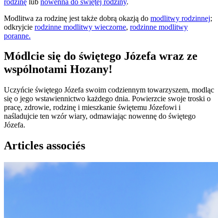
rodzinę
lub
nowenna do świętej rodziny
.
Modlitwa za rodzinę jest także dobrą okazją do
modlitwy rodzinnej
;
odkryjcie
rodzinne modlitwy wieczorne
,
rodzinne modlitwy
poranne.
Módlcie się do świętego Józefa wraz ze
wspólnotami Hozany!
Uczyńcie świętego Józefa swoim codziennym towarzyszem, modląc
się o jego wstawiennictwo każdego dnia. Powierzcie swoje troski o
pracę, zdrowie, rodzinę i mieszkanie świętemu Józefowi i
naśladujcie ten wzór wiary, odmawiając nowennę do świętego
Józefa.
Articles associés