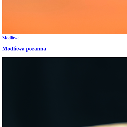
Modlitwa
Modlitwa poranna