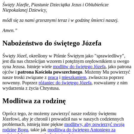
Święty Józefie, Piastunie Dzieciątka Jezus i Oblubieńcze
Niepokalanej Dziewicy,
módl się za nami grzesznymi teraz i w godzinę śmierci naszej.
Amen.”
Nabożeństwo do świętego Józefa
Święty Józef, określony w Piśmie Świętym jako "sprawiedliwy",
jest dla nas chrześcijan wzorem i potężnym orędownikiem u swego
syna Jezusa. Istnieje wiele
modlitw do świętego Józefa
, jako patrona
ojców i
patrona Kościoła powszechnego
. Możemy Mu powierzyć
nasze troski związane z
pracą
i
mieszkaniem
, zwłaszcza poprzez
nowenny. Poprzez
różaniec do świętego Józefa
, rozważamy z nim
wydarzenia z życia Chrystusa.
Modlitwa za rodzinę
Oprócz tego, że możemy zawierzyć nasze rodziny świętemu
Józefowi, aby je chronił i prowadził nas w naszych codziennych
problemach, istnieją inne piękne
modlitwy, aby powierzyć swoją
rodzinę Bogu
, takie jak
modlitwa do świętego Antoniego za