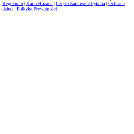
Regulamin
|
Karta Hozana
|
Często Zadawane Pytania
|
Ochrona
dzieci
|
Polityka Prywatności