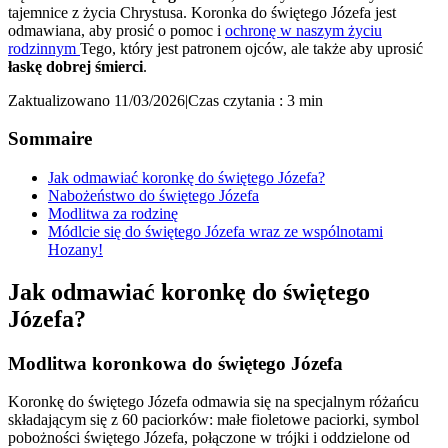
tajemnice z życia Chrystusa. Koronka do świętego Józefa jest
odmawiana, aby prosić o pomoc i
ochronę w naszym życiu
rodzinnym
Tego, który jest patronem ojców, ale także aby uprosić
łaskę dobrej śmierci
.
Zaktualizowano 11/03/2026
|
Czas czytania : 3 min
Sommaire
Jak odmawiać koronkę do świętego Józefa?
Nabożeństwo do świętego Józefa
Modlitwa za rodzinę
Módlcie się do świętego Józefa wraz ze wspólnotami
Hozany!
Jak odmawiać koronkę do świętego
Józefa?
Modlitwa koronkowa do świętego Józefa
Koronkę do świętego Józefa odmawia się na specjalnym różańcu
składającym się z 60 paciorków: małe fioletowe paciorki, symbol
pobożności świętego Józefa, połączone w trójki i oddzielone od