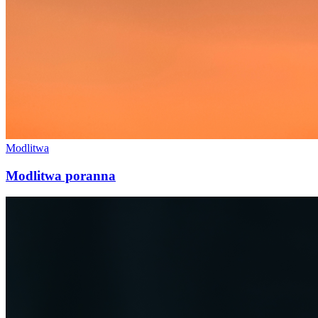
Modlitwa
Modlitwa poranna