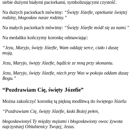
siebie dużymi białymi paciorkami, symbolizującymi czystość.
Na dużych paciorkach mówimy:
“Święty Józefie, opiekunie świętej
rodziny, błogosław nasze rodziny.”
Na małych paciorkach mówimy:
“Święty Józefie módl się za nami.”
Na medaliku kończymy koronkę odmawiając:
“Jezu, Maryjo, święty Józefie, Wam oddaję serce, ciało i duszę
moją.
Jezu, Maryjo, święty Józefie, bądźcie ze mną przy skonaniu.
Jezu, Maryjo, święty Józefie, niech przy Was w pokoju oddam duszę
Bogu.”
“Pozdrawiam Cię, święty Józefie”
Można zakończyć koronkę tą piękną modlitwą do świętego Józefa:
“Pozdrawiam Cię, święty Józefie, łaski Bożej pełen,
błogosławionyś Ty między mężami i błogosławiony owoc żywota
najczystszej Oblubienicy Twojej, Jezus.