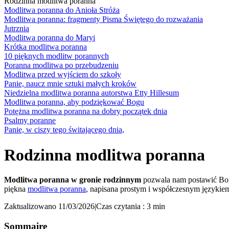
Rodzinna modlitwa poranna
Modlitwa poranna do Anioła Stróża
Modlitwa poranna: fragmenty Pisma Świętego do rozważania
Jutrznia
Modlitwa poranna do Maryi
Krótka modlitwa poranna
10 pięknych modlitw porannych
Poranna modlitwa po przebudzeniu
Modlitwa przed wyjściem do szkoły
Panie, naucz mnie sztuki małych kroków
Niedzielna modlitwa poranna autorstwa Etty Hillesum
Modlitwa poranna, aby podziękować Bogu
Potężna modlitwa poranna na dobry początek dnia
Psalmy poranne
Panie, w ciszy tego świtającego dnia,
Rodzinna modlitwa poranna
Modlitwa poranna w gronie rodzinnym
pozwala nam postawić Boga
piękna
modlitwa poranna
, napisana prostym i współczesnym językie
Zaktualizowano 11/03/2026
|
Czas czytania : 3 min
Sommaire