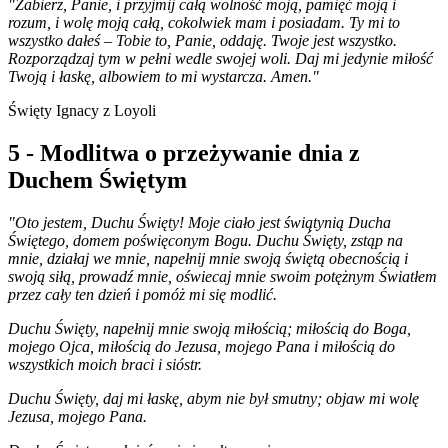
"Zabierz, Panie, i przyjmij całą wolność moją, pamięć moją i
rozum, i wolę moją całą, cokolwiek mam i posiadam. Ty mi to
wszystko dałeś – Tobie to, Panie, oddaję. Twoje jest wszystko.
Rozporządzaj tym w pełni wedle swojej woli. Daj mi jedynie miłość
Twoją i łaskę, albowiem to mi wystarcza. Amen."
Święty Ignacy z Loyoli
5 - Modlitwa o przeżywanie dnia z
Duchem Świętym
"Oto jestem, Duchu Święty! Moje ciało jest świątynią Ducha
Świętego, domem poświęconym Bogu. Duchu Święty, zstąp na
mnie, działaj we mnie, napełnij mnie swoją świętą obecnością i
swoją siłą, prowadź mnie, oświecaj mnie swoim potężnym Światłem
przez cały ten dzień i pomóż mi się modlić.
Duchu Święty, napełnij mnie swoją miłością; miłością do Boga,
mojego Ojca, miłością do Jezusa, mojego Pana i miłością do
wszystkich moich braci i sióstr.
Duchu Święty, daj mi łaskę, abym nie był smutny; objaw mi wolę
Jezusa, mojego Pana.