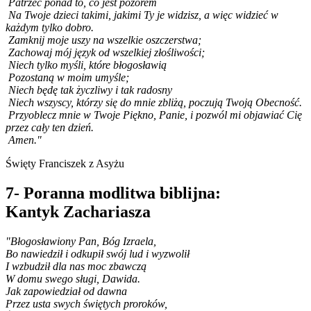
Patrzeć ponad to, co jest pozorem
Na Twoje dzieci takimi, jakimi Ty je widzisz, a więc widzieć w
każdym tylko dobro.
Zamknij moje uszy na wszelkie oszczerstwa;
Zachowaj mój język od wszelkiej złośliwości;
Niech tylko myśli, które błogosławią
Pozostaną w moim umyśle;
Niech będę tak życzliwy i tak radosny
Niech wszyscy, którzy się do mnie zbliżą, poczują Twoją Obecność.
Przyoblecz mnie w Twoje Piękno, Panie, i pozwól mi objawiać Cię
przez cały ten dzień.
Amen."
Święty Franciszek z Asyżu
7- Poranna modlitwa biblijna:
Kantyk Zachariasza
"Błogosławiony Pan, Bóg Izraela,
Bo nawiedził i odkupił swój lud i wyzwolił
I wzbudził dla nas moc zbawczą
W domu swego sługi, Dawida.
Jak zapowiedział od dawna
Przez usta swych świętych proroków,