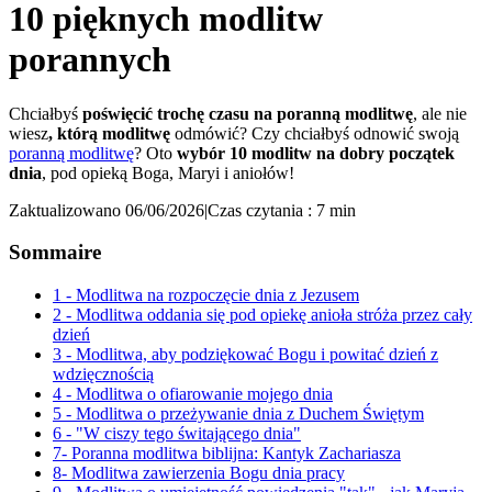
10 pięknych modlitw
porannych
Chciałbyś
poświęcić trochę czasu na poranną modlitwę
, ale nie
wiesz
, którą modlitwę
odmówić? Czy chciałbyś odnowić swoją
poranną modlitwę
? Oto
wybór 10 modlitw na dobry początek
dnia
, pod opieką Boga, Maryi i aniołów!
Zaktualizowano 06/06/2026
|
Czas czytania : 7 min
Sommaire
1 - Modlitwa na rozpoczęcie dnia z Jezusem
2 - Modlitwa oddania się pod opiekę anioła stróża przez cały
dzień
3 - Modlitwa, aby podziękować Bogu i powitać dzień z
wdzięcznością
4 - Modlitwa o ofiarowanie mojego dnia
5 - Modlitwa o przeżywanie dnia z Duchem Świętym
6 - "W ciszy tego świtającego dnia"
7- Poranna modlitwa biblijna: Kantyk Zachariasza
8- Modlitwa zawierzenia Bogu dnia pracy