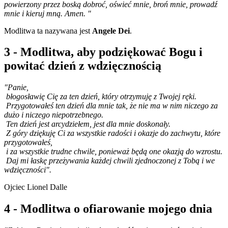
powierzony przez boską dobroć, oświeć mnie, broń mnie, prowadź
mnie i kieruj mną. Amen. "
Modlitwa ta nazywana jest
Angele Dei
.
3 - Modlitwa, aby podziękować Bogu i
powitać dzień z wdzięcznością
"Panie,
błogosławię Cię za ten dzień, który otrzymuję z Twojej ręki.
Przygotowałeś ten dzień dla mnie tak, że nie ma w nim niczego za
dużo i niczego niepotrzebnego.
Ten dzień jest arcydziełem, jest dla mnie doskonały.
Z góry dziękuję Ci za wszystkie radości i okazje do zachwytu, które
przygotowałeś,
i za wszystkie trudne chwile, ponieważ będą one okazją do wzrostu.
Daj mi łaskę przeżywania każdej chwili zjednoczonej z Tobą i we
wdzięczności".
Ojciec Lionel Dalle
4 - Modlitwa o ofiarowanie mojego dnia