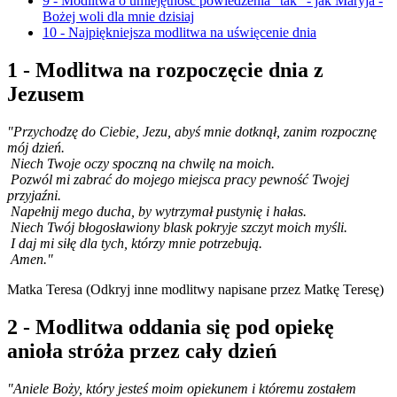
9 - Modlitwa o umiejętność powiedzenia "tak" - jak Maryja -
Bożej woli dla mnie dzisiaj
10 - Najpiękniejsza modlitwa na uświęcenie dnia
1 - Modlitwa na rozpoczęcie dnia z
Jezusem
"Przychodzę do Ciebie, Jezu, abyś mnie dotknął, zanim rozpocznę
mój dzień.
Niech Twoje oczy spoczną na chwilę na moich.
Pozwól mi zabrać do mojego miejsca pracy pewność Twojej
przyjaźni.
Napełnij mego ducha, by wytrzymał pustynię i hałas.
Niech Twój błogosławiony blask pokryje szczyt moich myśli.
I daj mi siłę dla tych, którzy mnie potrzebują.
Amen.
"
Matka Teresa (Odkryj inne modlitwy napisane przez Matkę Teresę)
2 - Modlitwa oddania się pod opiekę
anioła stróża przez cały dzień
"Aniele Boży, który jesteś moim opiekunem i któremu zostałem