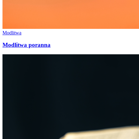
Modlitwa
Modlitwa poranna