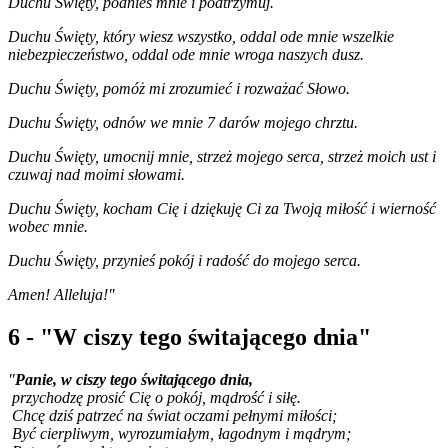
Duchu Święty, podnieś mnie i podtrzymuj.
Duchu Święty, który wiesz wszystko, oddal ode mnie wszelkie
niebezpieczeństwo, oddal ode mnie wroga naszych dusz.
Duchu Święty, pomóż mi zrozumieć i rozważać Słowo.
Duchu Święty, odnów we mnie 7 darów mojego chrztu.
Duchu Święty, umocnij mnie, strzeż mojego serca, strzeż moich ust i
czuwaj nad moimi słowami.
Duchu Święty, kocham Cię i dziękuję Ci za Twoją miłość i wierność
wobec mnie.
Duchu Święty, przynieś pokój i radość do mojego serca.
Amen! Alleluja!"
6 - "W ciszy tego świtającego dnia"
"
Panie, w ciszy tego świtającego dnia,
przychodzę prosić Cię o pokój, mądrość i siłę.
Chcę dziś patrzeć na świat oczami pełnymi miłości;
Być cierpliwym, wyrozumiałym, łagodnym i mądrym;