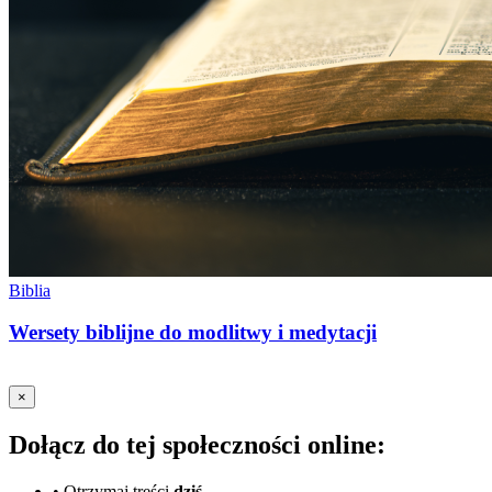
Biblia
Wersety biblijne do modlitwy i medytacji
×
Dołącz do tej społeczności online:
•
Otrzymaj treści
dziś