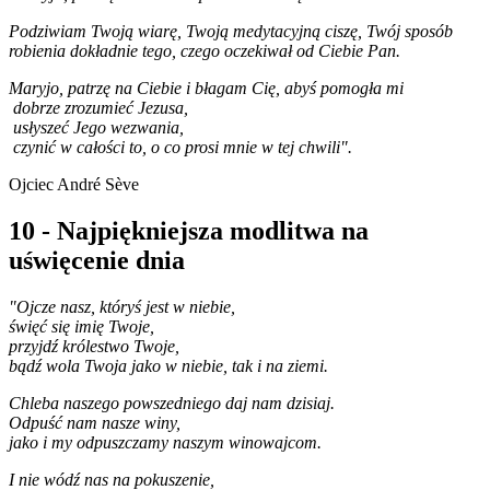
Podziwiam Twoją wiarę, Twoją medytacyjną ciszę, Twój sposób
robienia dokładnie tego, czego oczekiwał od Ciebie Pan.
Maryjo, patrzę na Ciebie i błagam Cię, abyś pomogła mi
dobrze zrozumieć Jezusa,
usłyszeć Jego wezwania,
czynić w całości to, o co prosi mnie w tej chwili".
Ojciec André Sève
10 - Najpiękniejsza modlitwa na
uświęcenie dnia
"Ojcze nasz, któryś jest w niebie,
święć się imię Twoje,
przyjdź królestwo Twoje,
bądź wola Twoja jako w niebie, tak i na ziemi.
Chleba naszego powszedniego daj nam dzisiaj.
Odpuść nam nasze winy,
jako i my odpuszczamy naszym winowajcom.
I nie wódź nas na pokuszenie,