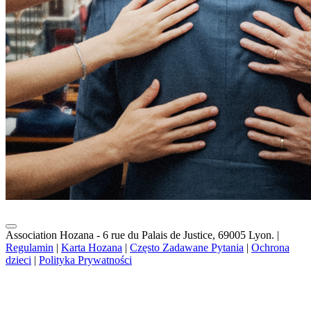
Association Hozana - 6 rue du Palais de Justice, 69005 Lyon.
|
Regulamin
|
Karta Hozana
|
Często Zadawane Pytania
|
Ochrona
dzieci
|
Polityka Prywatności