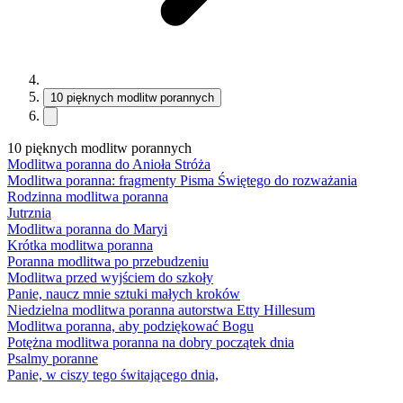
10 pięknych modlitw porannych
10 pięknych modlitw porannych
Modlitwa poranna do Anioła Stróża
Modlitwa poranna: fragmenty Pisma Świętego do rozważania
Rodzinna modlitwa poranna
Jutrznia
Modlitwa poranna do Maryi
Krótka modlitwa poranna
Poranna modlitwa po przebudzeniu
Modlitwa przed wyjściem do szkoły
Panie, naucz mnie sztuki małych kroków
Niedzielna modlitwa poranna autorstwa Etty Hillesum
Modlitwa poranna, aby podziękować Bogu
Potężna modlitwa poranna na dobry początek dnia
Psalmy poranne
Panie, w ciszy tego świtającego dnia,