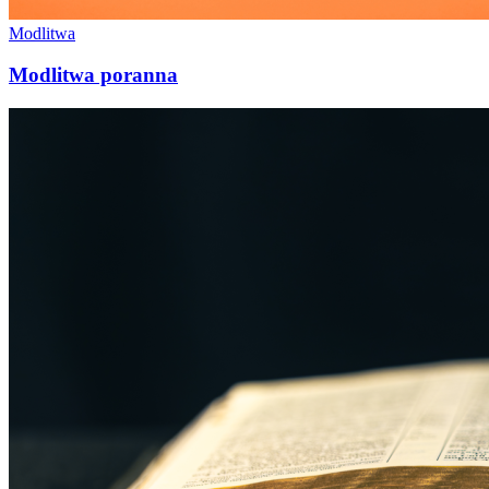
Modlitwa
Modlitwa poranna