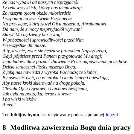
Że nas wybawi od naszych nieprzyjaciół
I z ręki wszystkich, którzy nas nienawidzą;
Że naszym ojcom okaże miłosierdzie
I wspomni na swe święte Przymierze
Na przysięgę, którą złożył Ojcu naszemu, Abrahamowi.
Da nam, że z mocy nieprzyjaciół wyrwani
Służyć Mu będziemy bez trwogi
W pobożności i sprawiedliwości przed Nim
Po wszystkie dni nasze.
A ty, dziecię, zwać się będziesz prorokiem Najwyższego,
Gdyż pójdziesz przed Panem przygotować Mu drogi;
Jego ludowi dasz poznać zbawienie Przez odpuszczenie grzechów.
Dzięki serdecznej litości naszego Boga,
Z jaką nas nawiedzi z wysoka Wschodzące Słońce,
By oświecić tych, co w mroku i cieniu śmierci mieszkają,
Aby nasze kroki skierować na drogę pokoju.
Chwała Ojcu i Synowi, i Duchowi Świętemu,
Jak była na początku, teraz i zawsze
I na wieki wieków
Amen".
Ten
biblijny hymn
jest recytowany podczas porannej
Jutrzni
.
8- Modlitwa zawierzenia Bogu dnia pracy