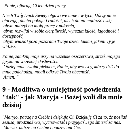
"Panie, ofiaruję Ci ten dzień pracy.
Niech Twój Duch Święty objawi we mnie i w tych, którzy mnie
otaczają, ducha pokoju i radości, niech da mi mądrość i siłę,
abym patrzył na moją pracę z miłością,
abym rozwijał w sobie cierpliwość, wyrozumiałość, łagodność i
dostępność,
abym widział poza pozorami Twoje dzieci takimi, jakimi Ty je
widzisz.
Panie, zamknij moje uszy na wszelkie oszczerstwa, strzeż mojego
języka od wszelkiej złośliwości.
Odziej mnie swoim pięknem, Panie, aby wszyscy, którzy dziś do
mnie podchodzą, mogli odkryć Twoją obecność.
Amen. "
9 - Modlitwa o umiejętność powiedzenia
"tak" - jak Maryja - Bożej woli dla mnie
dzisiaj
"Maryjo, patrzę na Ciebie i dziękuję Ci. Dziękuję Ci za to, że nosiłaś
Jezusa, urodziłaś Go, wychowałaś i przyjęłaś Jego śmierć za nas.
Maryjo, patrzę na Ciebie i podziwiam Cię.