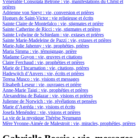
Vénérable Consolata Betrone : vie, manifestations du Christ et
prières
Adrienne von Speyr : vie, conversion et prières
Hugues de Saint-Victor : vie religieuse et écrits
Sainte Claire de Montefalco : vie, stigmates et prière
Sainte Catherine de Ricci : vie, stigmates et prières
Sainte Lydwine de Schiedam : vie, extases et prières
Sainte Marie-Madeleine de Pazzi : vie, extases et prières
Marie-Julie Jahenny : vie, prophéties, prières
Maria Simma : vie, témoignage, prière
Madame Guyon : vie, œuvres et citations
Claire Ferchaud : vie, prophéties et prières
Marie de l’Incarnation : vie, citations, prières
Hadewijch d’Anvers : vie, écrits et prières
Teresa Musco : vie, visions et messages
Elisabeth Leseur : vie, ouvrages et prière
Anne-Marie Taigi : vie, prophéties et prières
Alexandrina de Balazar : vie, visions et prières
Julienne de Norwich : vie, révélations et pensées
Marie d’Agréda : vie, visions et écrits
Josefa Menéndez : vie, visions et prières
La vie de la mystique Thérèse Neumann
Mère Yvonne-Aimée de Malestroit : vie, miracles, prophéties, prières