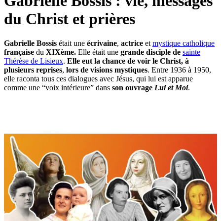
Gabrielle Bossis : vie, messages
du Christ et prières
Gabrielle Bossis
était une
écrivaine
,
actrice
et
mystique catholique
française
du
XIXème.
Elle était une
grande disciple de
sainte
Thérèse de Lisieux
.
Elle eut la chance de voir le Christ, à
plusieurs reprises
,
lors de visions mystiques
. Entre 1936 à 1950,
elle raconta tous ces dialogues avec Jésus, qui lui est apparue
comme une “voix intérieure” dans
son ouvrage
Lui et Moi
.