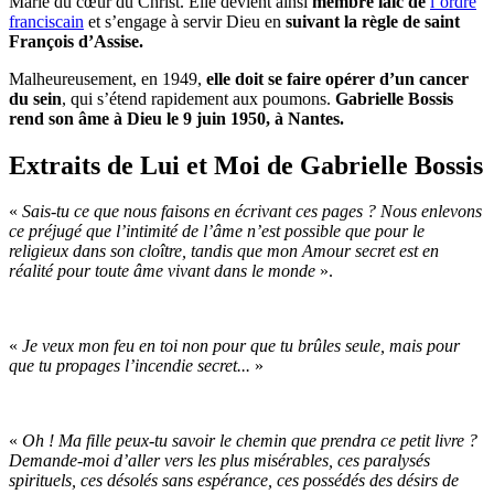
Marie du cœur du Christ. Elle devient ainsi
membre laïc de
l’ordre
franciscain
et s’engage à servir Dieu en
suivant la règle de saint
François d’Assise.
Malheureusement, en 1949,
elle doit se faire opérer d’un cancer
du sein
, qui s’étend rapidement aux poumons.
Gabrielle Bossis
rend son âme à Dieu le 9 juin 1950, à Nantes.
Extraits de Lui et Moi de Gabrielle Bossis
«
Sais-tu ce que nous faisons en écrivant ces pages ? Nous enlevons
ce préjugé que l’intimité de l’âme n’est possible que pour le
religieux dans son cloître, tandis que mon Amour secret est en
réalité pour toute âme vivant dans le monde
».
«
Je veux mon feu en toi non pour que tu brûles seule, mais pour
que tu propages l’incendie secret...
»
«
Oh ! Ma fille peux-tu savoir le chemin que prendra ce petit livre ?
Demande-moi d’aller vers les plus misérables, ces paralysés
spirituels, ces désolés sans espérance, ces possédés des désirs de