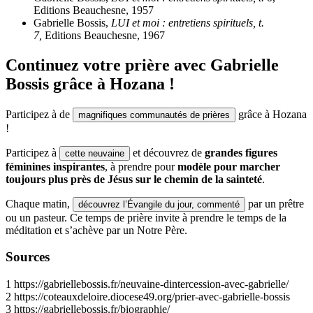
Editions Beauchesne, 1957
Gabrielle Bossis,
LUI et moi : entretiens spirituels, t.
7,
Editions Beauchesne, 1967
Continuez votre prière avec Gabrielle
Bossis grâce à Hozana !
Participez à de
grâce à Hozana
magnifiques communautés de prières
!
Participez à
et découvrez de
grandes figures
cette neuvaine
féminines inspirantes
, à prendre pour
modèle pour marcher
toujours plus près de Jésus sur le chemin de la sainteté
.
Chaque matin,
par un prêtre
découvrez l’Évangile du jour, commenté
ou un pasteur. Ce temps de prière invite à prendre le temps de la
méditation et s’achève par un Notre Père.
Sources
1
https://gabriellebossis.fr/neuvaine-dintercession-avec-gabrielle/
2
https://coteauxdeloire.diocese49.org/prier-avec-gabrielle-bossis
3
https://gabriellebossis.fr/biographie/