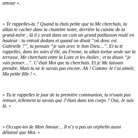
amour
».
«
Te rappelles-tu ? Quand tu étais petite que tu Me cherchais, tu
allais te cacher dans la chambre noire, derrière la cuisine de ta
grand-mère ; là il y avait dans un coin un grand paillasson roulé en
hauteur : tu entrait dedans et quand on disait “où donc est
Gabrielle ?”, tu pensais “je suis avec le bon Dieu…”. Et tu te
rappelles, dans les soirs d’été, au Fresne, tu allais tortue seule sur la
terrasse, Me cherchant entre la Loire et les étoiles ; et tu disais “je
vais penser…”. C’était Moi que tu cherchais. Et je Me laissais
prendre. Mais tu ne le savais pas encore. Ah ! Comme Je t’ai aimée,
Ma petite fille !
».
«
Tu te rappelles le jour de ta première communion, tu n'osais pas
remuer, tellement tu savais que J’étais dans ton corps ? Oui, Je suis
là.
»
«
Occupe-toi de Mon Amour… Il n’y a pas un orphelin aussi
délaissé que Moi.
»