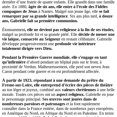
dernière d’une fratrie de quatre enfants. Elle grandit dans une famille
aisée. En 1880,
âgée de six ans, elle entre à l’école des Fidèles
compagnes de Jésus
à Nantes. Malgré son jeune âge, elle
se fait
remarquer par sa grande intelligence
. Six ans plus tard,
à douze
ans, Gabrielle fait sa première communion.
Étonnamment
, elle ne devient pas religieuse à la fin de ses études,
malgré sa profonde foi et sa grande piété. Elle
décide de mener une
vie laïque, consacrée au Seigneur
en restant célibataire. Gabrielle
développe progressivement une
profonde vie intérieure
totalement dirigée vers Dieu.
Pendant la Première Guerre mondiale, elle s’engage en tant
qu’infirmière
d’abord pendant un hôpital puis sur le front, à
proximité de Verdun. Malheureusement, elle perd son neveu Jean
Caron pendant cette guerre et en est profondément affectée.
À partir de 1923, répondant à une demande du prêtre du
Fresne-sur-Loire, elle entreprend d’écrire des pièces de théâtre
au ton léger et joyeux, combiné aux
valeurs chrétiennes
à une belle
morale. Toutes ces pièces ont un
aspect religieux.
Gabrielle en joue
le personnage principal.
Ses œuvres sont jouées dans de
nombreuses paroisses et patronages
et la font rapidement
connaître dans la France entière, dans de nombreux pays européens,
en Amérique du Nord, en Afrique du Nord et en Palestine. En treize