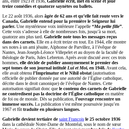
ans, entre 1923 et 1936,
Gabrielle écrit, met en scène et joue
treize comédies et quatorze saynètes ou ballets.
Le 22 août 1936, alors
âgée de 62 ans et qu’elle fait route vers le
Canada, Gabrielle entend pour la première le Seigneur lui
parler.
Une mystérieuse voix intérieure l’appelle
“
Ma petite fille
”
.
Cette voix s’adresse à elle de nombreuses fois, jusqu’à sa mort,
quatorze ans plus tard.
Gabrielle note tous les messages reçus
dans des carnets.
Elle en a écrit treize en tout. En 1944, elle montre
ses notes à un ami jésuite, Alphonse de Parvillez, à l’évêque de
Nantes, Jean-Joseph-Léonce Villepelet et au doyen de la faculté de
théologie de Paris, Jules Lebreton. Après avoir discuté avec ces trois
hommes,
elle décide de publier anonymement le premier des
sept tomes de son journal intitulé
Lui et Moi
, en 1948.
Avant cela,
elle avait obtenu
l’Imprimatur et le Nihil obstat
(autorisation
officielle de publier donnée par une autorité de l’Église catholique,
décrite dans le droit canonique) de l’évêque de Nantes. Cette
autorisation signifiait donc que
le contenu des carnets de Gabrielle
ne contredisent pas la doctrine de l’Église catholique
en matière
de foi ou de morale. Dès sa publication,
l’ouvrage rencontre un
immense succès.
La publication s’est même poursuivie jusqu’en
1967 et fût
traduite en plusieurs langues.
Gabrielle devient tertiaire de
saint François
le 25 octobre 1936
dans la cathédrale Notre-Dame de Montréal, sous le nom de sœur