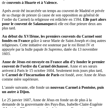
de
couvents à Huarte et à Valence.
Après avoir été incarcérée un temps au couvent de Madrid et privée
de sa charge de prieure (à cause de son opposition au général de
l’ordre du Carmel) la religieuse est relâchée en 1594.
Elle part alors
pour le couvent de Salamanque
où elle est élue prieure deux ans
plus tard.
Au début du XVIIème, les premiers couvents du Carmel sont
fondés en France
grâce à sœur Marie de Saint-Joseph et cinq autres
religieuses. Cette initiative est soutenue par le roi Henri IV et
appuyée par la bulle papale
In Supremo
, datée du 13 novembre
1603.
Anne de Jésus est envoyée en France afin d’y fonder le premier
couvent de l’ordre du Carmel déchaussé.
Anne et ses sœurs
arrivent à Paris le 15 octobre 1604. Seulement trois jours plus tard,
le
Carmel de l’Incarnation de Paris
est fondé, avec Anne de Jésus
comme mère supérieure.
L’année suivante, elle fonde un
nouveau Carmel à Pontoise, puis
un autre à Dijon.
Le 25 janvier 1607, Anne de Jésus en fonde un de plus à la
demande de la gouvernante des Pays-Bas, Isabelle-Claire-Eugénie