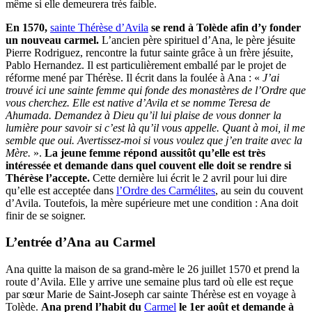
même si elle demeurera très faible.
En 1570,
sainte Thérèse d’Avila
se rend à Tolède afin d’y fonder
un nouveau carmel.
L’ancien père spirituel d’Ana, le père jésuite
Pierre Rodriguez, rencontre la futur sainte grâce à un frère jésuite,
Pablo Hernandez. Il est particulièrement emballé par le projet de
réforme mené par Thérèse. Il écrit dans la foulée à Ana : «
J’ai
trouvé ici une sainte femme qui fonde des monastères de l’Ordre que
vous cherchez. Elle est native d’Avila et se nomme Teresa de
Ahumada. Demandez à Dieu qu’il lui plaise de vous donner la
lumière pour savoir si c’est là qu’il vous appelle. Quant à moi, il me
semble que oui. Avertissez-moi si vous voulez que j’en traite avec la
Mère.
».
La jeune femme répond aussitôt qu’elle est très
intéressée et demande dans quel couvent elle doit se rendre si
Thérèse l’accepte.
Cette dernière lui écrit le 2 avril pour lui dire
qu’elle est acceptée dans
l’Ordre des Carmélites
, au sein du couvent
d’Avila. Toutefois, la mère supérieure met une condition : Ana doit
finir de se soigner.
L’entrée d’Ana au Carmel
Ana quitte la maison de sa grand-mère le 26 juillet 1570 et prend la
route d’Avila. Elle y arrive une semaine plus tard où elle est reçue
par sœur Marie de Saint-Joseph car sainte Thérèse est en voyage à
Tolède.
Ana prend l’habit du
Carmel
le 1er août et demande à