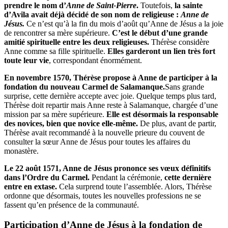
prendre le nom d’
Anne de Saint-Pierre
.
Toutefois,
la sainte
d’Avila avait déjà décidé de son nom de religieuse :
Anne de
Jésus.
Ce n’est qu’à la fin du mois d’août qu’Anne de Jésus a la joie
de rencontrer sa mère supérieure.
C’est le début d’une grande
amitié spirituelle entre les deux religieuses.
Thérèse considère
Anne comme sa fille spirituelle.
Elles garderont un lien très fort
toute leur vie
, correspondant énormément.
En novembre 1570, Thérèse propose à Anne de participer à la
fondation du nouveau Carmel de Salamanque.
Sans grande
surprise, cette dernière accepte avec joie. Quelque temps plus tard,
Thérèse doit repartir mais Anne reste à Salamanque, chargée d’une
mission par sa mère supérieure.
Elle est désormais la responsable
des novices, bien que novice elle-même.
De plus, avant de partir,
Thérèse avait recommandé à la nouvelle prieure du couvent de
consulter la sœur Anne de Jésus pour toutes les affaires du
monastère.
Le 22 août 1571, Anne de Jésus prononce ses vœux définitifs
dans l’Ordre du Carmel.
Pendant la cérémonie,
cette dernière
entre en extase.
Cela surprend toute l’assemblée. Alors, Thérèse
ordonne que désormais, toutes les nouvelles professions ne se
fassent qu’en présence de la communauté.
Participation d’Anne de Jésus à la fondation de