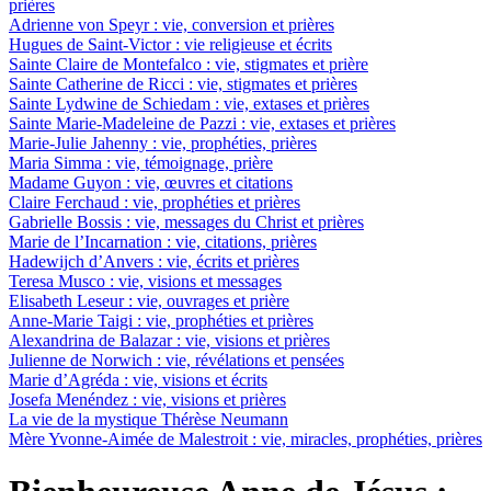
prières
Adrienne von Speyr : vie, conversion et prières
Hugues de Saint-Victor : vie religieuse et écrits
Sainte Claire de Montefalco : vie, stigmates et prière
Sainte Catherine de Ricci : vie, stigmates et prières
Sainte Lydwine de Schiedam : vie, extases et prières
Sainte Marie-Madeleine de Pazzi : vie, extases et prières
Marie-Julie Jahenny : vie, prophéties, prières
Maria Simma : vie, témoignage, prière
Madame Guyon : vie, œuvres et citations
Claire Ferchaud : vie, prophéties et prières
Gabrielle Bossis : vie, messages du Christ et prières
Marie de l’Incarnation : vie, citations, prières
Hadewijch d’Anvers : vie, écrits et prières
Teresa Musco : vie, visions et messages
Elisabeth Leseur : vie, ouvrages et prière
Anne-Marie Taigi : vie, prophéties et prières
Alexandrina de Balazar : vie, visions et prières
Julienne de Norwich : vie, révélations et pensées
Marie d’Agréda : vie, visions et écrits
Josefa Menéndez : vie, visions et prières
La vie de la mystique Thérèse Neumann
Mère Yvonne-Aimée de Malestroit : vie, miracles, prophéties, prières