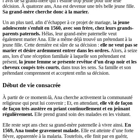
l’avis de sa grand-mère qui l’estime trop jeune pour une telle
décision. À quatorze ans, Ana est devenue une très belle jeune fille.
Sa grand-mère cherche donc à la marier.
Un an plus tard, afin d’échapper à ce projet de mariage, l
a jeune
adolescente s'enfuit en 1560, avec son frère, chez leurs grands-
parents paternels.
Hélas, leur grand-mère paternelle veut
également marier Ana. Elle a même déjà trouvé un prétendant à la
jeune fille. Cette dernière est sûre de sa décision :
elle ne veut pas se
marier et désire ardemment entrer dans les ordres.
Alors, à seize
ans, lors d’une réception familiale à laquelle son prétendant est
présent,
la jeune femme se présente revêtue d’un drap noir et les
cheveux coupés très courts
, dans tous les sens. Sa famille et son
prétendant comprennent et acceptent enfin sa décision.
Début de vie consacrée
À partir de ce moment-là, Ana cherche activement la communauté
religieuse qui peut lui convenir ; Et, en attendant,
elle vit de façon
de façon très austère en priant continuellement et en jeûnant
régulièrement.
Elle prend grand soin des malades en les visitant.
Elle reste sept ans chez sa grand-mère paternelle à vivre ainsi.
En
1569, Ana tombe gravement malade.
Elle est atteinte d’une forte
fièvre, apparentée à la malaria. Toutefois, elle finit par en guérir,