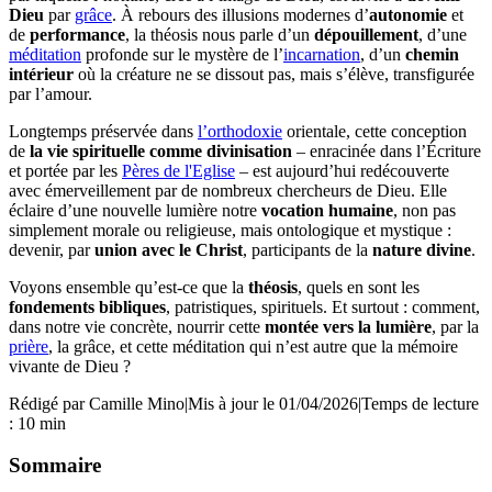
Dieu
par
grâce
. À rebours des illusions modernes d’
autonomie
et
de
performance
, la théosis nous parle d’un
dépouillement
, d’une
méditation
profonde sur le mystère de l’
incarnation
, d’un
chemin
intérieur
où la créature ne se dissout pas, mais s’élève, transfigurée
par l’amour.
Longtemps préservée dans
l’orthodoxie
orientale, cette conception
de
la vie spirituelle comme divinisation
– enracinée dans l’Écriture
et portée par les
Pères de l'Eglise
– est aujourd’hui redécouverte
avec émerveillement par de nombreux chercheurs de Dieu. Elle
éclaire d’une nouvelle lumière notre
vocation humaine
, non pas
simplement morale ou religieuse, mais ontologique et mystique :
devenir, par
union avec le Christ
, participants de la
nature divine
.
Voyons ensemble qu’est-ce que la
théosis
, quels en sont les
fondements bibliques
, patristiques, spirituels. Et surtout : comment,
dans notre vie concrète, nourrir cette
montée vers la lumière
, par la
prière
, la grâce, et cette méditation qui n’est autre que la mémoire
vivante de Dieu ?
Rédigé par
Camille Mino
|
Mis à jour le 01/04/2026
|
Temps de lecture
: 10 min
Sommaire