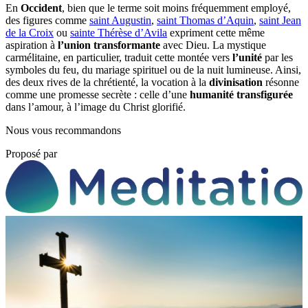
En
Occident
, bien que le terme soit moins fréquemment employé,
des figures comme
saint Augustin
,
saint Thomas d’Aquin
,
saint Jean
de la Croix
ou
sainte Thérèse d’Avila
expriment cette même
aspiration à
l’union transformante
avec Dieu. La mystique
carmélitaine, en particulier, traduit cette montée vers
l’unité
par les
symboles du feu, du mariage spirituel ou de la nuit lumineuse. Ainsi,
des deux rives de la chrétienté, la vocation à la
divinisation
résonne
comme une promesse secrète : celle d’une
humanité transfigurée
dans l’amour, à l’image du Christ glorifié.
Nous vous recommandons
Proposé par