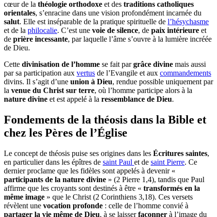
cœur de la
théologie orthodoxe
et des
traditions catholiques
orientales
, s’enracine dans une vision profondément incarnée du
salut
. Elle est inséparable de la pratique spirituelle de
l’hésychasme
et de la
philocalie
. C’est une
voie de silence
, de
paix intérieure
et
de
prière incessante
, par laquelle l’âme s’ouvre à la lumière incréée
de Dieu.
Cette
divinisation de l’homme
se fait par
grâce divine
mais aussi
par sa participation aux
vertus
de l’Evangile et aux
commandements
divins. Il s’agit d’une
union à Dieu
, rendue possible uniquement par
la
venue du Christ sur terre
, où l’homme participe alors à la
nature divine
et est appelé à la
ressemblance de Dieu
.
Fondements de la théosis dans la Bible et
chez les Pères de l’Église
Le concept de théosis puise ses origines dans les
Écritures saintes
,
en particulier dans les épîtres de
saint Paul
et de
saint Pierre
. Ce
dernier proclame que les fidèles sont appelés à devenir «
participants de la nature divine
» (2 Pierre 1,4), tandis que Paul
affirme que les croyants sont destinés à être «
transformés en la
même image
» que le Christ (2 Corinthiens 3,18). Ces versets
révèlent une
vocation profonde
: celle de l’homme convié à
partager la vie même de Dieu
, à se laisser
façonner
à l’image du