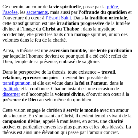
Ce chemin, au cœur de la
vie spirituelle
, passe par la
prière
,
l’ascèse
, les
sacrements
, mais aussi par
l’offrande du quotidien
et
l’ouverture du cœur à
l’Esprit Saint
. Dans la
tradition orientale
,
cette transfiguration est une
irradiation progressive
de la lumière
divine, à l’image du
Christ au Thabor
; dans la mystique
occidentale, elle prend les traits d’un mariage spirituel, union des
volontés dans le feu de la charité.
Ainsi, la théosis est une
ascension humble
, une
lente purification
par laquelle l’homme devient ce pour quoi il a été créé : reflet de
Dieu, temple de sa présence, embrasé de sa gloire.
Dans la perspective de la théosis, toute existence –
travail,
relations, épreuves ou joies
– devient lieu possible de
transfiguration
, si elle est vécue dans la
foi et l’amour
, dans la
gratitude
et la confiance. Chaque instant est une occasion de
discerner
et d’accomplir la
volonté divine
, d’ouvrir son cœur à la
présence de Dieu
au sein même du quotidien.
Cette vision engage le chrétien à
servir le monde
avec un amour
plus incarné. En s’unissant au Christ, il devient témoin vivant de la
compassion divine
, appelé à manifester, en actes, une
charité
active
, en particulier envers les plus pauvres et les plus blessés. La
théosis est ainsi une élévation qui passe par l’amour concret.