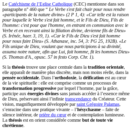
Le
Catéchisme de l’Eglise Catholique
(CEC) mentionne dans son
paragraphe n° 460 que “
Le Verbe s'est fait chair pour nous rendre
«participants de la nature divine» (2 P 1, 4): «Car telle est la raison
pour laquelle le Verbe s'est fait homme, et le Fils de Dieu, Fils de
l'homme: c'est pour que l'homme, en entrant en communion avec le
Verbe et en recevant ainsi la filiation divine, devienne fils de Dieu»
(S. Irénée, haer. 3, 19, 1). «Car le Fils de Dieu s'est fait homme
pour nous faire Dieu» (S. Athanase, inc. 54, 3: PG 25, 192B). «Le
Fils unique de Dieu, voulant que nous participions à sa divinité,
assuma notre nature, afin que Lui, fait homme, fit les hommes Dieu»
(S. Thomas d'A., opusc. 57 in festo Corp. Chr. 1).
Si la
théosis
trouve une place centrale dans la
tradition orientale
,
elle apparaît de manière plus discrète, mais non moins réelle, dans la
pensée occidentale
. Dans l’
orthodoxie
, la
déification
est au cœur
de la vie spirituelle : elle est comprise comme un processus de
transformation progressive
par lequel l’homme, par la grâce,
participe aux
énergies divines
sans jamais accéder à l’essence même
de Dieu, préservant ainsi l’infinie
transcendance
du Créateur. Cette
vision, magnifiquement développée par
saint Grégoire Palamas
,
s’enracine dans une pratique vivante – l’
hésychasme
– faite de
silence intérieur, de
prière du cœur
et de contemplation lumineuse.
La
théosis
est en orient considérée comme
but de toute vie
chrétienne
.