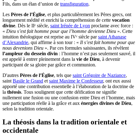
Fils, dans un élan d’union de
transfiguration
.
Les
Pères de l’Église
, et plus particulièrement les Pères grecs, ont
longuement médité et enrichi la compréhension de cette
vocation
divine
. Dès le IIᵉ siècle,
saint Irénée de Lyon
proclame avec force :
«
Dieu s’est fait homme pour que l’homme devienne Dieu
». Cette
intuition théologique est reprise au IVᵉ siècle par
saint Athanase
d’Alexandrie
, qui affirme à son tour : «
Il s’est fait homme pour que
nous devenions Dieu
». Par ces formules saisissantes, ils révèlent
l’ampleur du dessein divin
: l’homme n’est pas seulement sauvé, il
est appelé à entrer pleinement dans la
vie de Dieu
, à devenir
participant de sa gloire par grâce et communion.
D'autres
Pères de l’Église
, tels que
saint Grégoire de Naziance
,
saint
Basile le Grand
et
saint Maxime le Confesseur
, ont eux aussi
apporté une contribution essentielle à l’élaboration de la doctrine de
la
théosis
. Tous soulignent que cette déification ne signifie
nullement une fusion ou une confusion entre Dieu et l’homme, mais
une participation réelle à la grâce et aux
énergies divines de Dieu
,
selon la tradition orientale.
La théosis dans la tradition orientale et
occidentale