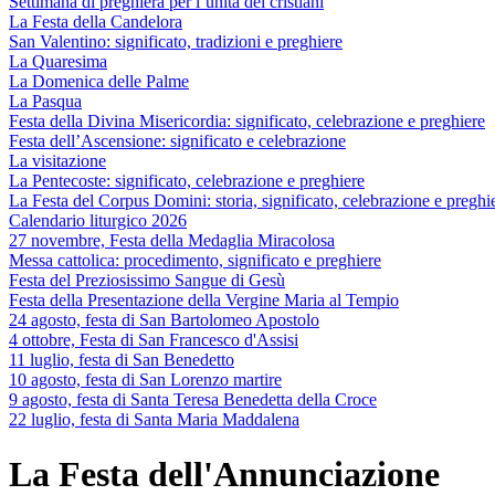
Settimana di preghiera per l’unità dei cristiani
La Festa della Candelora
San Valentino: significato, tradizioni e preghiere
La Quaresima
La Domenica delle Palme
La Pasqua
Festa della Divina Misericordia: significato, celebrazione e preghiere
Festa dell’Ascensione: significato e celebrazione
La visitazione
La Pentecoste: significato, celebrazione e preghiere
La Festa del Corpus Domini: storia, significato, celebrazione e preghi
Calendario liturgico 2026
27 novembre, Festa della Medaglia Miracolosa
Messa cattolica: procedimento, significato e preghiere
Festa del Preziosissimo Sangue di Gesù
Festa della Presentazione della Vergine Maria al Tempio
24 agosto, festa di San Bartolomeo Apostolo
4 ottobre, Festa di San Francesco d'Assisi
11 luglio, festa di San Benedetto
10 agosto, festa di San Lorenzo martire
9 agosto, festa di Santa Teresa Benedetta della Croce
22 luglio, festa di Santa Maria Maddalena
La Festa dell'Annunciazione