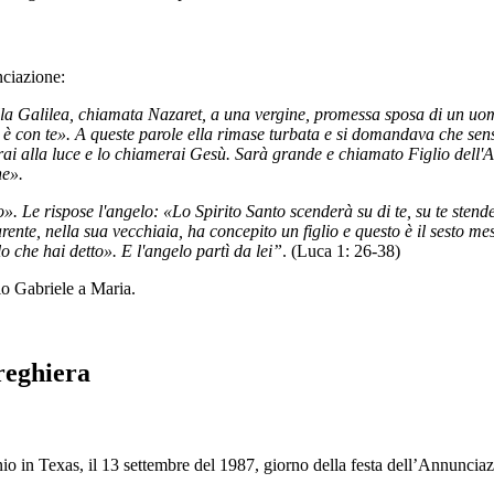
nciazione:
ella Galilea, chiamata Nazaret, a una vergine, promessa sposa di un u
re è con te». A queste parole ella rimase turbata e si domandava che sen
rai alla luce e lo chiamerai Gesù. Sarà grande e chiamato Figlio dell'Al
ne».
 Le rispose l'angelo: «Lo Spirito Santo scenderà su di te, su te stend
nte, nella sua vecchiaia, ha concepito un figlio e questo è il sesto mese
 che hai detto». E l'angelo partì da lei”
. (Luca 1: 26-38)
lo Gabriele a Maria.
reghiera
io in Texas, il 13 settembre del 1987, giorno della festa dell’Annuncia