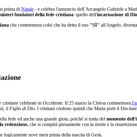
si prima di
Natale
- e celebra l'annuncio dell’Arcangelo Gabriele a Mar
misteri fondatori della fede cristiana
: quello dell'
incarnazione di Di
riana
che commemora colei che ha detto il suo
"SÌ"
all'Angelo, divent
iazione
ste cristiane celebrate in Occidente. Il 25 marzo la Chiesa commemora
l'a
ù, il Figlio di Dio.
I cristiani credono quindi che Maria porti il Dio-b
ella fede ed anche una grande gioia, poiché si tratta del
momento dell'i
la redenzione,
che si compirà pienamente con la morte e la risurrezione
ne logicamente nove mesi prima della nascita di Gesù.