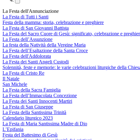
La Festa dell'Annunciazione
La Festa di Tutti i Santi
Festa della mamma: storia, celebrazione e preghiere
La Festa di San Giovanni Battista
La Festa del Sacro Cuore di Gesù: significato, celebrazione e preghie
La Festa dell’Assunzione
La festa della Natività della Vergine Maria
La Festa dell’Esaltazione della Santa Croce
La Festa dell'Addolorata
La Festa dei Santi Angeli Custodi
Solennità, feste e memorie: le varie celebrazioni liturgiche della Chiesa
La Festa di Cristo Re
Il Natale
San Michele
La Festa della Sacra Famiglia
La Festa dell’Immacolata Concezione
La Festa dei Santi Innocenti Martiri
La Festa di San Giuseppe
La Festa della Santissima Trinità
Calendario liturgico 2023
La Festa di Maria Santissima Madre di Dio
L’Epifania
Festa del Battesimo di Gesù