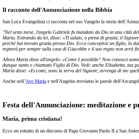
Il racconto dell'Annunciazione nella Bibbia
San Luca Evangelista ci racconta nel suo Vangelo la storia dell’Annu
"Nel sesto mese, l'angelo Gabriele fu mandato da Dio in una città d
Maria. Entrando da lei, disse: «Ti saluto, o piena di grazia, il Signo
perché hai trovato grazia presso Dio. Ecco concepirai un figlio, lo da
regnerà per sempre sulla casa di Giacobbe e il suo regno non avrà fi
Allora Maria disse all'angelo: «Come è possibile? Non conosco uomo».
dunque santo e chiamato Figlio di Dio. Vedi: anche Elisabetta, tua pare
Maria disse: «Eccomi, sono la serva del Signore, avvenga di me quello
Anche nell’
Ave Maria
e nell'Angelus troviamo le parole dell'Arcange
Festa dell'Annunciazione: meditazione e p
Maria, prima cristiana!
Ecco un estratto di un discorso di Papa Giovanni Paolo II a San Anton