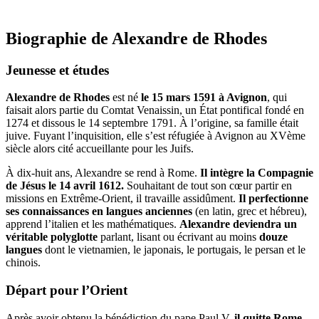
Biographie de Alexandre de Rhodes
Jeunesse et études
Alexandre de Rhodes
est né
le 15 mars 1591 à Avignon
, qui
faisait alors partie du Comtat Venaissin, un État pontifical fondé en
1274 et dissous le 14 septembre 1791. À l’origine, sa famille était
juive. Fuyant l’inquisition, elle s’est réfugiée à Avignon au XVème
siècle alors cité accueillante pour les Juifs.
À dix-huit ans, Alexandre se rend à Rome.
Il intègre la Compagnie
de Jésus le 14 avril 1612.
Souhaitant de tout son cœur partir en
missions en Extrême-Orient, il travaille assidûment.
Il perfectionne
ses connaissances en langues anciennes
(en latin, grec et hébreu),
apprend l’italien et les mathématiques.
Alexandre deviendra un
véritable polyglotte
parlant, lisant ou écrivant au moins
douze
langues
dont le vietnamien, le japonais, le portugais, le persan et le
chinois.
Départ pour l’Orient
Après avoir obtenu la bénédiction du pape Paul V,
il quitte Rome