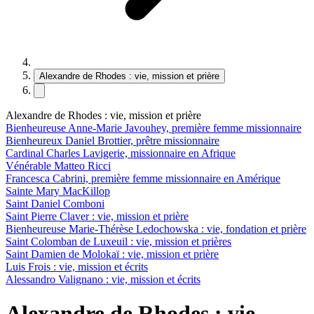
Alexandre de Rhodes : vie, mission et prière
Alexandre de Rhodes : vie, mission et prière
Bienheureuse Anne-Marie Javouhey, première femme missionnaire
Bienheureux Daniel Brottier, prêtre missionnaire
Cardinal Charles Lavigerie, missionnaire en Afrique
Vénérable Matteo Ricci
Francesca Cabrini, première femme missionnaire en Amérique
Sainte Mary MacKillop
Saint Daniel Comboni
Saint Pierre Claver : vie, mission et prière
Bienheureuse Marie-Thérèse Ledochowska : vie, fondation et prière
Saint Colomban de Luxeuil : vie, mission et prières
Saint Damien de Molokaï : vie, mission et prière
Luis Frois : vie, mission et écrits
Alessandro Valignano : vie, mission et écrits
Alexandre de Rhodes : vie,