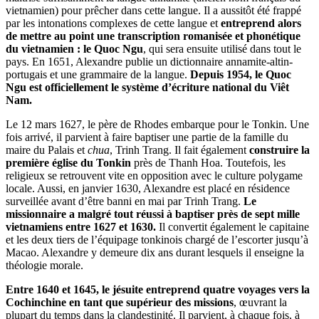
vietnamien) pour prêcher dans cette langue. Il a aussitôt été frappé
par les intonations complexes de cette langue et
entreprend alors
de mettre au point une transcription romanisée et phonétique
du vietnamien : le Quoc Ngu
, qui sera ensuite utilisé dans tout le
pays. En 1651, Alexandre publie un dictionnaire annamite-altin-
portugais et une grammaire de la langue.
Depuis 1954, le Quoc
Ngu est officiellement le système d’écriture national du Viêt
Nam.
Le 12 mars 1627, le père de Rhodes embarque pour le Tonkin. Une
fois arrivé, il parvient à faire baptiser une partie de la famille du
maire du Palais et
chua
, Trinh Trang. Il fait également
construire la
première église du Tonkin
près de Thanh Hoa. Toutefois, les
religieux se retrouvent vite en opposition avec le culture polygame
locale. Aussi, en janvier 1630, Alexandre est placé en résidence
surveillée avant d’être banni en mai par Trinh Trang.
Le
missionnaire a malgré tout réussi à baptiser près de sept mille
vietnamiens entre 1627 et 1630.
Il convertit également le capitaine
et les deux tiers de l’équipage tonkinois chargé de l’escorter jusqu’à
Macao. Alexandre y demeure dix ans durant lesquels il enseigne la
théologie morale.
Entre 1640 et 1645, le jésuite entreprend quatre voyages vers la
Cochinchine en tant que supérieur des missions
, œuvrant la
plupart du temps dans la clandestinité. Il parvient, à chaque fois, à