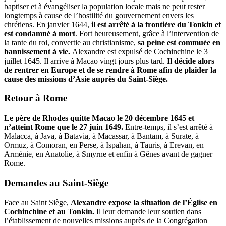
baptiser et à évangéliser la population locale mais ne peut rester
longtemps à cause de l’hostilité du gouvernement envers les
chrétiens. En janvier 1644,
il est arrêté à la frontière du Tonkin et
est condamné à mort
. Fort heureusement, grâce à l’intervention de
la tante du roi, convertie au christianisme,
sa peine est commuée en
bannissement à vie.
Alexandre est expulsé de Cochinchine le 3
juillet 1645. Il arrive à Macao vingt jours plus tard.
Il décide alors
de rentrer en Europe et de se rendre à Rome afin de plaider la
cause des missions d’Asie auprès du Saint-Siège.
Retour à Rome
Le père de Rhodes quitte Macao le 20 décembre 1645 et
n’atteint Rome que le 27 juin 1649.
Entre-temps, il s’est arrêté à
Malacca, à Java, à Batavia, à Macassar, à Bantam, à Surate, à
Ormuz, à Comoran, en Perse, à Ispahan, à Tauris, à Erevan, en
Arménie, en Anatolie, à Smyrne et enfin à Gênes avant de gagner
Rome.
Demandes au Saint-Siège
Face au Saint Siège,
Alexandre expose la situation de l’Église en
Cochinchine et au Tonkin.
Il leur demande leur soutien dans
l’établissement de nouvelles missions auprès de la Congrégation