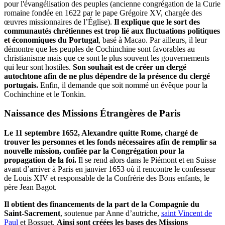
pour l'évangélisation des peuples (ancienne congrégation de la Curie
romaine fondée en 1622 par le pape Grégoire XV, chargée des
œuvres missionnaires de l’Église).
Il explique que le sort des
communautés chrétiennes est trop lié aux fluctuations politiques
et économiques du Portugal
, basé à Macao. Par ailleurs, il leur
démontre que les peuples de Cochinchine sont favorables au
christianisme mais que ce sont le plus souvent les gouvernements
qui leur sont hostiles.
Son souhait est de créer un clergé
autochtone afin de ne plus dépendre de la présence du clergé
portugais.
Enfin, il demande que soit nommé un évêque pour la
Cochinchine et le Tonkin.
Naissance des Missions Étrangères de Paris
Le 11 septembre 1652, Alexandre quitte Rome, chargé de
trouver les personnes et les fonds nécessaires afin de remplir sa
nouvelle mission, confiée par la Congrégation pour la
propagation de la foi.
Il se rend alors dans le Piémont et en Suisse
avant d’arriver à Paris en janvier 1653 où il rencontre le confesseur
de Louis XIV et responsable de la Confrérie des Bons enfants, le
père Jean Bagot.
Il obtient des financements de la part de la Compagnie du
Saint-Sacrement
, soutenue par Anne d’autriche,
saint Vincent de
Paul
et Bossuet.
Ainsi sont créées les bases des Missions