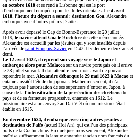
en octobre 1618
et se rend à Lisbonne qui est le port
d’embarquement européen pour les Indes orientales.
Le 4 avril
1618, l’heure du départ a sonné : destination Goa.
Alexandre
embarque avec d’autres prêtres jésuites.
Après avoir dépassé le Cap de Bonne-Espérance le 20 juillet
1619,
le navire atteint Goa le 9 octobre
de cette même année.
Alexandre est accueilli par les jésuites qui y sont installés depuis
l’arrivée de
saint François-Xavier
en 1542. Il y demeure deux ans et
demi.
Le 12 avril 1622, il reprend son voyage vers le Japon et
embarque alors pour Malacca
sur un navire portugais où il arrive
le 28 juillet suivant. Il doit attendre neuf mois avant de pouvoir
reprendre la mer.
Alexandre débarque le 29 mai 1623 à Macao
et
entame aussitôt l’étude du japonais. Malheureusement, il n’a
toujours pas l’autorisation de ses supérieurs d’entrer au Japon, à
cause de la
l’intensification de la persécution des chrétiens
du
pays et de sa fermeture progressive, entamée en 1612. Le
missionnaire est alors envoyé au Dai Viêt où une mission s’était
établie en 1615.
En décembre 1624, il embarque avec cinq autres jésuites à
destination de Faifo
(actuel Hoi An), qui est l’un des principaux
ports de la Cochinchine. En quelques mois seulement, Alexandre
maîtrise suffisamment la langue annamite (ancien nom français du