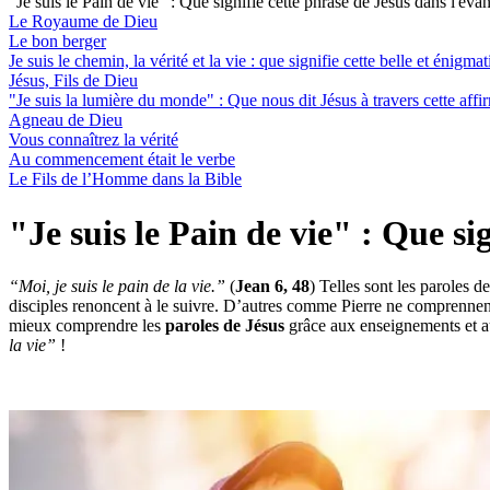
"Je suis le Pain de vie" : Que signifie cette phrase de Jésus dans l'éva
Le Royaume de Dieu
Le bon berger
Je suis le chemin, la vérité et la vie : que signifie cette belle et énigm
Jésus, Fils de Dieu
"Je suis la lumière du monde" : Que nous dit Jésus à travers cette affi
Agneau de Dieu
Vous connaîtrez la vérité
Au commencement était le verbe
Le Fils de l’Homme dans la Bible
"Je suis le Pain de vie" : Que si
“Moi, je suis le pain de la vie.”
(
Jean 6, 48
) Telles sont les paroles d
disciples renoncent à le suivre. D’autres comme Pierre ne comprennen
mieux comprendre les
paroles de Jésus
grâce aux enseignements et a
la vie”
!