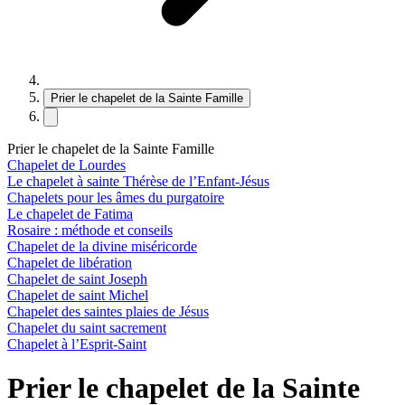
Prier le chapelet de la Sainte Famille
Prier le chapelet de la Sainte Famille
Chapelet de Lourdes
Le chapelet à sainte Thérèse de l’Enfant-Jésus
Chapelets pour les âmes du purgatoire
Le chapelet de Fatima
Rosaire : méthode et conseils
Chapelet de la divine miséricorde
Chapelet de libération
Chapelet de saint Joseph
Chapelet de saint Michel
Chapelet des saintes plaies de Jésus
Chapelet du saint sacrement
Chapelet à l’Esprit-Saint
Prier le chapelet de la Sainte