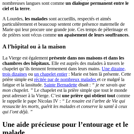
nombreuses langues sont comme
un dialogue permanent entre le
ciel et la terre
.
A Lourdes,
les malades
sont accueillis, respectés et aimés
particulièrement et beaucoup sentent cette présence maternelle de
Marie qui leur procure une grande joie. Ces temps de pèlerinage et
de prières sont vécus comme
un apaisement de leurs souffrances
.
A l’hôpital ou à la maison
La Vierge est également
présente dans nos maisons et dans les
chambres des hôpitaux.
Elle est auprès des malades à travers le
chapelet qu’ils tiennent fermement dans leurs mains.
Une dizaine,
trois dizaines
ou
un chapelet entier
: Marie est bien là présente. Cette
prière simple est
récitée par de nombreux malades
et ce malgré la
fatigue et la lassitude.
Sainte Bernadette
disait :
“ je ne savais que
mon chapelet. ”
Le chapelet est la prière simple que tout le monde
peut adresser à la Vierge. C’est
une prière qui obtient tout
comme
le rappelle le pape Nicolas IV :
“ Le rosaire est l’arbre de Vie qui
ressuscite les morts, guérit les malades et conserve la santé à ceux
qui l’ont déjà. ”
Une aide précieuse pour l’entourage et le
malade