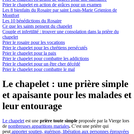
Prier le chapelet en action de grâces pour un examen
Les 8 bienfaits du Rosaire par saint Louis-Marie Grignion de
Montfort
Les 10 bénédictions du Rosaire
Ce que les saints pensent du chapelet
Couple et infertilité : trouver une consolation dans la prière du
chapelet
Prier le rosaire pour les vocations
Prier le chapelet pour les chrétiens persécutés
Prier le chapelet pour la paix
Prier le chapelet pour combattre les addictions
Prier le chapelet pour un être cher décédé
Prier le chapelet pour combattre le mal
Le chapelet : une prière simple
et apaisante pour les malades et
leur entourage
Le chapelet
est une
prière toute simple
proposée par la Vierge lors
de
nombreuses apparitions mariales
.
C’est une prière qui
peut
apporter soutien, guérison, libération aux personnes éprouvées