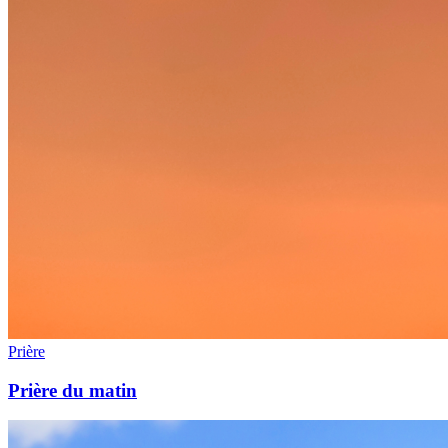
Prière
Prière du matin