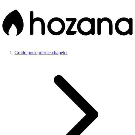
Guide pour prier le chapelet