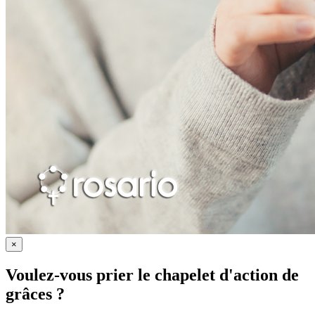
×
Voulez-vous prier le chapelet d'action de
grâces ?