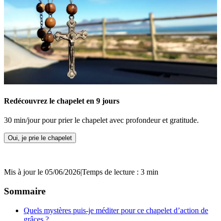
Redécouvrez le chapelet en 9 jours
30 min/jour pour prier le chapelet avec profondeur et gratitude.
Oui, je prie le chapelet
Mis à jour le 05/06/2026
|
Temps de lecture : 3 min
Sommaire
Quels mystères puis-je méditer pour ce chapelet d’action de
grâces ?