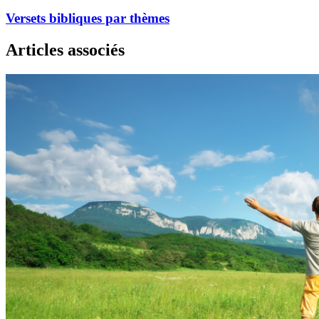
Versets bibliques par thèmes
Articles associés