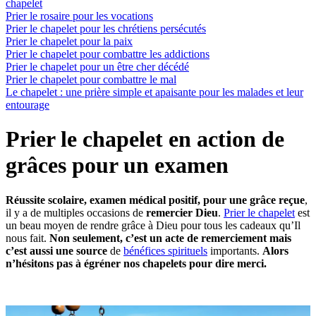
chapelet
Prier le rosaire pour les vocations
Prier le chapelet pour les chrétiens persécutés
Prier le chapelet pour la paix
Prier le chapelet pour combattre les addictions
Prier le chapelet pour un être cher décédé
Prier le chapelet pour combattre le mal
Le chapelet : une prière simple et apaisante pour les malades et leur
entourage
Prier le chapelet en action de
grâces pour un examen
Réussite scolaire, examen médical positif, pour une grâce reçue
,
il y a de multiples occasions de
remercier Dieu
.
Prier le chapelet
est
un beau moyen de rendre grâce à Dieu pour tous les cadeaux qu’Il
nous fait.
Non seulement, c’est un acte de remerciement mais
c’est aussi une source
de
bénéfices spirituels
importants.
Alors
n’hésitons pas à égréner nos chapelets pour dire merci.