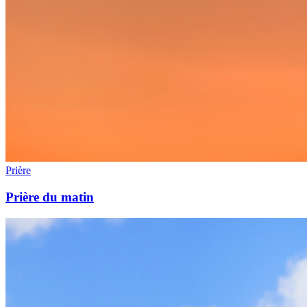
Prière
Prière du matin