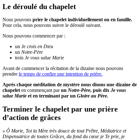
Le déroulé du chapelet
Nous pouvons
prier le chapelet individuellement ou en famille.
Pour cela, nous pouvons suivre le déroulé suivant.
Nous pouvons commencer par :
un
Je crois en Dieu
un
Notre-Père
trois
Je vous salue Marie
Avant de commencer la récitation de la dizaine nous pouvons
prendre
le temps de confier une intention de prière.
Après chaque méditation de mystère nous disons une dizaine de
chapelet
en commençant par
un
Notre-Père
, puis dix
Je vous
salue Marie
et en terminant par un
Gloire au Père.
Terminer le chapelet par une prière
d’action de grâces
« Ô Marie, Toi la Mère très douce de tout Prêtre, Médiatrice et
Dispensatrice de toutes Grâces, du fond du cœur je Te prie, je