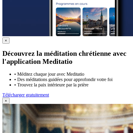
×
Découvrez la méditation chrétienne avec
l'application Meditatio
•
Méditez chaque jour avec Meditatio
•
Des méditations guidées pour approfondir votre foi
•
Trouvez la paix intérieure par la prière
Télécharger gratuitement
×