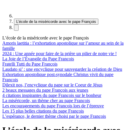
L’école de la miséricorde avec le pape François
L’école de la miséricorde avec le pape François
Amoris laetitia : l’exhortation apostolique sur l’amour au sein de la
famille
2024 : Une année pour faire de la prière un pilier de notre vie !
La Joie de l’Évangile du Pape François
Fratelli Tutti du Pape François
Laudato si’ : une encyclique pour sauvegarder la création de Dieu
Exhortation apostolique post-synodale Christus vivit du pape
François
Dilexit nos, l’encyclique du pape sur le Coeur de Jésus
2 beaux messages du pape François aux jeunes
4 citations inspirantes du pape François sur le bonheur
La miséricorde, un thème cher au pape François
Les encouragements du pape François lors de l’épreuve
Les 15 plus belles citations du pape François
L’espérance, le dernier thème choisi par le pape François