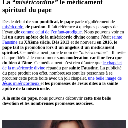
La
“miséricordine”
le médicament
spirituel du pape
Dès le début
de son pontificat,
le pape
parle régulièrement de
miséricorde
,
de pardon.
Il fait référence à quelques passages de
l’évangile
comme celui de l’enfant-prodigue
. Nous pouvons voir en
lui
un autre apôtre de la miséricorde divine
comme l’était
sainte
Faustine
au
XXème siècle
.
Dès 2013
et de nouveau
en 2016
,
le
pape fait la promotion lors d’un angélus d’un médicament
spirituel
. Ce médicament porte le nom de
“miséricordine”
. Il invite
chaque fidèle à le consommer
sans modération car il ne fera que
du bien à l’âme
. Ce médicament n’est rien d’autre que
le chapelet
de la miséricorde divine
répandu par
sainte Faustine
. La publicité
du pape produit son effet, nombreuses sont les personnes à se
procurer cette petite boite avec un joli chapelet,
une belle image de
Jésus miséricordieux
et
les promesses de Jésus dites à la sainte
apôtre de la miséricorde
.
A la suite du pape
, nous pouvons découvrir
cette très belle
dévotion et les nombreuses promesses associées.