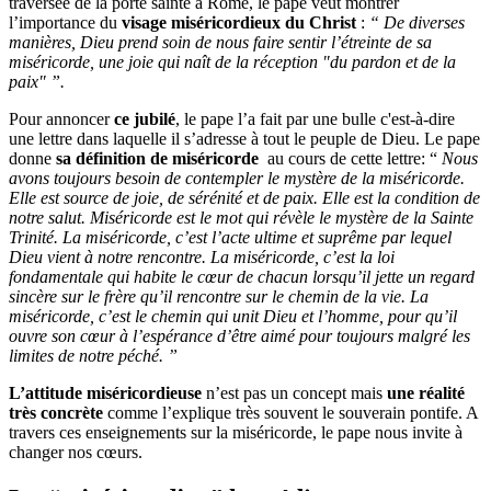
traversée de la porte sainte à Rome, le pape veut montrer
l’importance du
visage miséricordieux du Christ
:
“ De diverses
manières, Dieu prend soin de nous faire sentir l’étreinte de sa
miséricorde, une joie qui naît de la réception "du pardon et de la
paix" ”.
Pour annoncer
ce jubilé
, le pape l’a fait par une bulle c'est-à-dire
une lettre dans laquelle il s’adresse à tout le peuple de Dieu. Le pape
donne
sa définition de miséricorde
au cours de cette lettre: “
Nous
avons toujours besoin de contempler le mystère de la miséricorde.
Elle est source de joie, de sérénité et de paix. Elle est la condition de
notre salut. Miséricorde est le mot qui révèle le mystère de la Sainte
Trinité. La miséricorde, c’est l’acte ultime et suprême par lequel
Dieu vient à notre rencontre. La miséricorde, c’est la loi
fondamentale qui habite le cœur de chacun lorsqu’il jette un regard
sincère sur le frère qu’il rencontre sur le chemin de la vie. La
miséricorde, c’est le chemin qui unit Dieu et l’homme, pour qu’il
ouvre son cœur à l’espérance d’être aimé pour toujours malgré les
limites de notre péché. ”
L’attitude miséricordieuse
n’est pas un concept mais
une réalité
très concrète
comme l’explique très souvent le souverain pontife. A
travers ces enseignements sur la miséricorde, le pape nous invite à
changer nos cœurs.