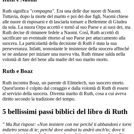
Ruth significa
"compagn
a"
. Era una delle due nuore di Naomi.
Tuttavia, dopo la morte del marito e poi dei due figli, Naomi chiese
alle nuore di risposarsi e di lasciarla tornare a Betlemme di Giudea
da sola. La nuora Orpa accettò e tornò al suo Paese e ai suoi dei, ma
Ruth decise di rimanere fedele a Naomi. Così, Ruth accettò di
sacrificare un eventuale ritorno al suo Paese per attaccamento alla
suocera. La particolarità della decisione di Ruth è stata la sua
perseveranza. Infatti, nonostante le insistenze della suocera affinché
se ne andasse per iniziare una nuova vita, Ruth rimase salda nella
volontà di fare del bene alla madre del suo marito morto.
Ruth e Boaz
Ruth incontra Boaz, un parente di Elimelech, suo suocero morto.
Quest'uomo è colpito dal coraggio e dalla volontà di Ruth di essere
al servizio della suocera. Diventa marito di Ruth, cosa a cui aveva
diritto secondo la tradizione del tempo.
5 bellissimi passi biblici del libro di Ruth
"
Ma Rut rispose: «Non insistere con me perché ti abbandoni e torni
indietro senza di te; perché dove andrai tu andrò anch'io; dove ti