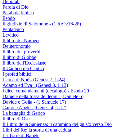
Deborah
Parola di Dio
Parabola biblica
Esodo
Il giudizio di Salomone - (1 Re 3:16-28)
Pentateuco
Levitico
Il libro dei Numeri
Deuteronomio
Il libro dei proverbi
Il libro di Giobbe
Il libro dell'Ecclesiaste
Il Cantico dei Cantici
I profeti biblici
L'arca di Noè - (Genesi 7, 1-24)
Adamo ed Eva - (Genesi 3, 1-13)
I dieci comandamenti (decalogo) - Esodo 20
Daniele nella fossa dei leoni - (Daniele 6)
Davide e Golia - (1 Samuele 17)
Caino e Abele - (Genesi 4, 1-12)
La battaglia di Gerico
Il libro di Osea
Il Libro della Sapienza: il cammino del giusto verso Dio
Libri dei Re: la storia di una caduta
La Torre di Babele