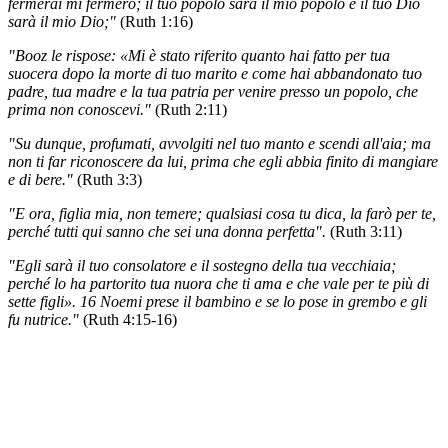
fermerai mi fermerò; il tuo popolo sarà il mio popolo e il tuo Dio
sarà il mio Dio;"
(Ruth 1:16)
"Booz le rispose: «Mi è stato riferito quanto hai fatto per tua
suocera dopo la morte di tuo marito e come hai abbandonato tuo
padre, tua madre e la tua patria per venire presso un popolo, che
prima non conoscevi."
(Ruth 2:11)
"Su dunque, profumati, avvolgiti nel tuo manto e scendi all'aia; ma
non ti far riconoscere da lui, prima che egli abbia finito di mangiare
e di bere."
(Ruth 3:3)
"E ora, figlia mia, non temere; qualsiasi cosa tu dica, la farò per te,
perché tutti qui sanno che sei una donna perfetta".
(Ruth 3:11)
"Egli sarà il tuo consolatore e il sostegno della tua vecchiaia;
perché lo ha partorito tua nuora che ti ama e che vale per te più di
sette figli». 16 Noemi prese il bambino e se lo pose in grembo e gli
fu nutrice."
(Ruth 4:15-16)