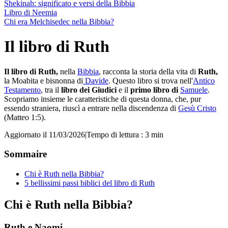
Shekinah: significato e versi della Bibbia
Libro di Neemia
Chi era Melchisedec nella Bibbia?
Il libro di Ruth
Il libro di Ruth,
nella
Bibbia
, racconta la storia della vita di
Ruth,
la Moabita e bisnonna di
Davide
. Questo libro si trova nell'
Antico
Testamento
, tra il
libro dei Giudici
e il
primo libro di
Samuele
.
Scopriamo insieme le caratteristiche di questa donna, che, pur
essendo straniera, riuscì a entrare nella discendenza di
Gesù Cristo
(Matteo 1:5).
Aggiornato il 11/03/2026
|
Tempo di lettura : 3 min
Sommaire
Chi è Ruth nella Bibbia?
5 bellissimi passi biblici del libro di Ruth
Chi è Ruth nella Bibbia?
Ruth e Naomi