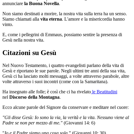
annunciare
la Buona Novella
.
Non siamo destinati a morire, la nostra vita sulla terra ha un senso.
Siamo chiamati alla
vita eterna
. L'amore e la misericordia hanno
vinto.
E, come i pellegrini di Emmaus, possiamo sentire la presenza di
Gesù nella nostra vita.
Citazioni su Gesù
Nel Nuovo Testamento, i quattro evangelisti parlano della vita di
Gesù e riportano le sue parole. Negli ultimi tre anni della sua vita,
Gesù ci ha lasciato molti messaggi, a volte attraverso parabole, altre
volte attraverso i suoi incontri (come con la Samaritana).
Ha insegnato alle folle; è così che ci ha rivelato
le Beatitudini
nel
Discorso della Montagna
.
Ecco alcune parole del Signore da conservare e meditare nel cuore:
"Gli disse Gesù: Io sono la via, la verità e la vita. Nessuno viene al
Padre se non per mezzo di me."
(Giovanni 14: 6)
"
Io e il Padre siamo una cosa sola.
” (Giovanni 10: 30)