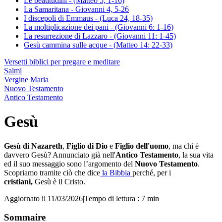
Le beatitudini - (Matteo 5, 1-16)
La Samaritana - Giovanni 4, 5-26
I discepoli di Emmaus - (Luca 24, 18-35)
La moltiplicazione dei pani - (Giovanni 6: 1-16)
La resurrezione di Lazzaro - (Giovanni 11: 1-45)
Gesù cammina sulle acque - (Matteo 14: 22-33)
Versetti biblici per pregare e meditare
Salmi
Vergine Maria
Nuovo Testamento
Antico Testamento
Gesù
Gesù di Nazareth
,
Figlio di Dio
e
Figlio dell'uomo
, ma chi è
davvero Gesù? Annunciato già nell'
Antico Testamento
, la sua vita
ed il suo messaggio sono l’argomento del
Nuovo Testamento
.
Scopriamo tramite ciò che dice
la Bibbia
perché, per i
cristiani,
Gesù è il Cristo.
Aggiornato il 11/03/2026
|
Tempo di lettura : 7 min
Sommaire