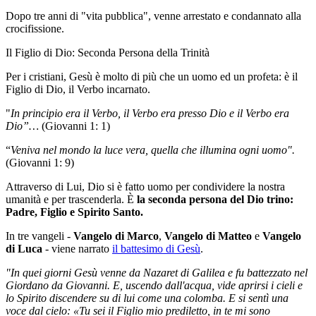
Dopo tre anni di "vita pubblica", venne arrestato e condannato alla
crocifissione.
Il Figlio di Dio: Seconda Persona della Trinità
Per i cristiani, Gesù è molto di più che un uomo ed un profeta: è il
Figlio di Dio, il Verbo incarnato.
"
In principio era il Verbo, il Verbo era presso Dio e il Verbo era
Dio”…
(Giovanni 1: 1)
“
Veniva nel mondo la luce vera, quella che illumina ogni uomo".
(Giovanni 1: 9)
Attraverso di Lui, Dio si è fatto uomo per condividere la nostra
umanità e per trascenderla. È
la seconda persona del Dio trino:
Padre, Figlio e Spirito Santo.
In tre vangeli -
Vangelo di Marco
,
Vangelo di Matteo
e
Vangelo
di Luca
- viene narrato
il battesimo di Gesù
.
"In quei giorni Gesù venne da Nazaret di Galilea e fu battezzato nel
Giordano da Giovanni. E, uscendo dall'acqua, vide aprirsi i cieli e
lo Spirito discendere su di lui come una colomba. E si sentì una
voce dal cielo: «Tu sei il Figlio mio prediletto, in te mi sono