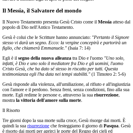
Il Messia, il Salvatore del mondo
Il Nuovo Testamento presenta Gesù Cristo come il
Messia
atteso dal
popolo di Dio nell'Antico Testamento.
Gesù è colui che le Scritture hanno annunciato:
"Pertanto il Signore
stesso vi darà un segno. Ecco: la vergine concepirà e partorirà un
figlio, che chiamerà Emmanuele."
(Isaia 7: 14)
Egli è il
segno della nuova alleanza
tra Dio e l'uomo
"Uno solo,
infatti, è Dio e uno solo il mediatore fra Dio e gli uomini, l'uomo
Cristo Gesù, che ha dato sé stesso in riscatto per tutti. Questa
testimonianza egli l'ha data nei tempi stabiliti."
(1 Timoteo 2: 5-6)
Gesù risponde alla violenza, all'umiliazione, al rifiuto e all'ingiustizia
con l'amore e il perdono. Senza freni, senza condizioni, fino alla sua
morte. Egli redime le persone e, attraverso la sua
risurrezione
,
mostra
la vittoria dell'amore sulla morte
.
Il Risorto
Tre giorni dopo la sua morte sulla croce, Gesù risorge dai morti. È
quindi la sua
risurrezione
che festeggiamo il giorno di
Pasqua
. Gesù
è risorto dai morti per aprirci le porte del Regno dei cieli ed