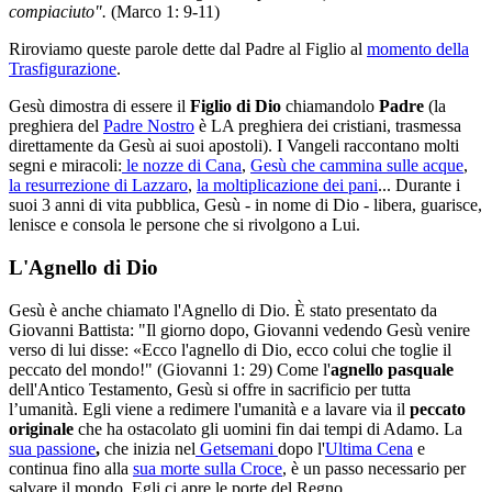
compiaciuto".
(Marco 1: 9-11)
Riroviamo queste parole dette dal Padre al Figlio al
momento della
Trasfigurazione
.
Gesù dimostra di essere il
Figlio di Dio
chiamandolo
Padre
(la
preghiera del
Padre Nostro
è LA preghiera dei cristiani, trasmessa
direttamente da Gesù ai suoi apostoli). I Vangeli raccontano molti
segni e miracoli:
le nozze di Cana
,
Gesù che cammina sulle acque
,
la resurrezione di Lazzaro
,
la moltiplicazione dei pani
... Durante i
suoi 3 anni di vita pubblica, Gesù - in nome di Dio - libera, guarisce,
lenisce e consola le persone che si rivolgono a Lui.
L'Agnello di Dio
Gesù è anche chiamato l'Agnello di Dio. È stato presentato da
Giovanni Battista: "Il giorno dopo, Giovanni vedendo Gesù venire
verso di lui disse: «Ecco l'agnello di Dio, ecco colui che toglie il
peccato del mondo!" (Giovanni 1: 29) Come l'
agnello pasquale
dell'Antico Testamento, Gesù si offre in sacrificio per tutta
l’umanità. Egli viene a redimere l'umanità e a lavare via il
peccato
originale
che ha ostacolato gli uomini fin dai tempi di Adamo. La
sua passione
,
che inizia nel
Getsemani
dopo l'
Ultima Cena
e
continua fino alla
sua morte sulla Croce
, è un passo necessario per
salvare il mondo. Egli ci apre le porte del Regno.