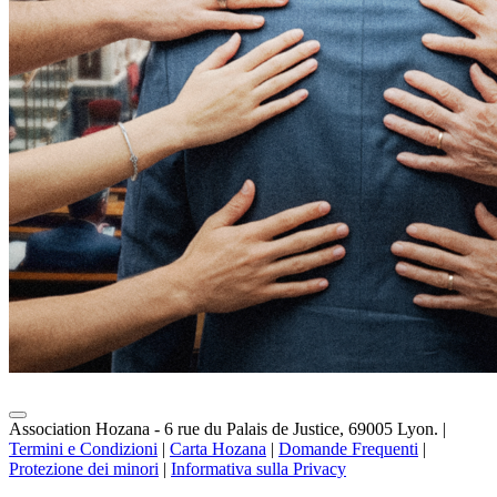
Association Hozana - 6 rue du Palais de Justice, 69005 Lyon.
|
Termini e Condizioni
|
Carta Hozana
|
Domande Frequenti
|
Protezione dei minori
|
Informativa sulla Privacy