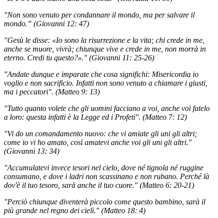
"Non sono venuto per condannare il mondo, ma per salvare il
mondo.” (Giovanni 12: 47)
"Gesù le disse: «Io sono la risurrezione e la vita; chi crede in me,
anche se muore, vivrà; chiunque vive e crede in me, non morrà in
eterno. Credi tu questo?»." (Giovanni 11: 25-26)
"Andate dunque e imparate che cosa significhi: Misericordia io
voglio e non sacrificio. Infatti non sono venuto a chiamare i giusti,
ma i peccatori". (Matteo 9: 13)
"Tutto quanto volete che gli uomini facciano a voi, anche voi fatelo
a loro: questa infatti è la Legge ed i Profeti". (Matteo 7: 12)
"Vi do un comandamento nuovo: che vi amiate gli uni gli altri;
come io vi ho amato, così amatevi anche voi gli uni gli altri."
(Giovanni 13: 34)
"Accumulatevi invece tesori nel cielo, dove né tignola né ruggine
consumano, e dove i ladri non scassinano e non rubano. Perché là
dov'è il tuo tesoro, sarà anche il tuo cuore." (Matteo 6: 20-21)
"Perciò chiunque diventerà piccolo come questo bambino, sarà il
più grande nel regno dei cieli." (Matteo 18: 4)