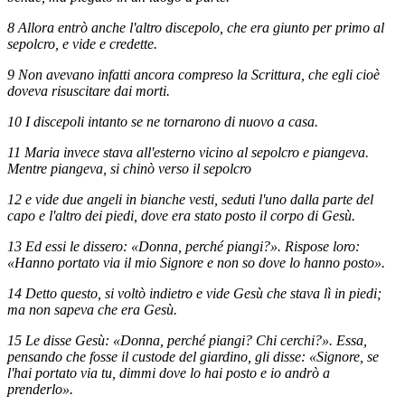
8 Allora entrò anche l'altro discepolo, che era giunto per primo al
sepolcro, e vide e credette.
9 Non avevano infatti ancora compreso la Scrittura, che egli cioè
doveva risuscitare dai morti.
10 I discepoli intanto se ne tornarono di nuovo a casa.
11 Maria invece stava all'esterno vicino al sepolcro e piangeva.
Mentre piangeva, si chinò verso il sepolcro
12 e vide due angeli in bianche vesti, seduti l'uno dalla parte del
capo e l'altro dei piedi, dove era stato posto il corpo di Gesù.
13 Ed essi le dissero: «Donna, perché piangi?». Rispose loro:
«Hanno portato via il mio Signore e non so dove lo hanno posto».
14 Detto questo, si voltò indietro e vide Gesù che stava lì in piedi;
ma non sapeva che era Gesù.
15 Le disse Gesù: «Donna, perché piangi? Chi cerchi?». Essa,
pensando che fosse il custode del giardino, gli disse: «Signore, se
l'hai portato via tu, dimmi dove lo hai posto e io andrò a
prenderlo».