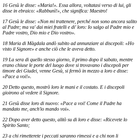
16 Gesù le disse: «Maria!». Essa allora, voltatasi verso di lui, gli
disse in ebraico: «Rabbunì!», che significa: Maestro!
17 Gesù le disse: «Non mi trattenere, perché non sono ancora salito
al Padre; ma va' dai miei fratelli e di' loro: Io salgo al Padre mio e
Padre vostro, Dio mio e Dio vostro».
18 Maria di Màgdala andò subito ad annunziare ai discepoli: «Ho
visto il Signore» e anche ciò che le aveva detto.
19 La sera di quello stesso giorno, il primo dopo il sabato, mentre
erano chiuse le porte del luogo dove si trovavano i discepoli per
timore dei Giudei, venne Gesù, si fermò in mezzo a loro e disse:
«Pace a voi!».
20 Detto questo, mostrò loro le mani e il costato. E i discepoli
gioirono al vedere il Signore.
21 Gesù disse loro di nuovo: «Pace a voi! Come il Padre ha
mandato me, anch'io mando voi».
22 Dopo aver detto questo, alitò su di loro e disse: «Ricevete lo
Spirito Santo;
23 a chi rimetterete i peccati saranno rimessi e a chi non li