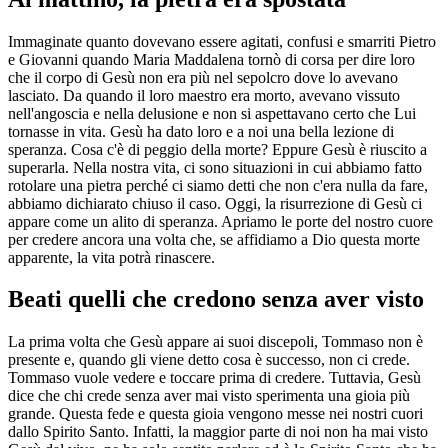
Immaginate quanto dovevano essere agitati, confusi e smarriti Pietro
e Giovanni quando Maria Maddalena tornò di corsa per dire loro
che il corpo di Gesù non era più nel sepolcro dove lo avevano
lasciato. Da quando il loro maestro era morto, avevano vissuto
nell'angoscia e nella delusione e non si aspettavano certo che Lui
tornasse in vita. Gesù ha dato loro e a noi una bella lezione di
speranza. Cosa c'è di peggio della morte? Eppure Gesù è riuscito a
superarla. Nella nostra vita, ci sono situazioni in cui abbiamo fatto
rotolare una pietra perché ci siamo detti che non c'era nulla da fare,
abbiamo dichiarato chiuso il caso. Oggi, la risurrezione di Gesù ci
appare come un alito di speranza. Apriamo le porte del nostro cuore
per credere ancora una volta che, se affidiamo a Dio questa morte
apparente, la vita potrà rinascere.
Beati quelli che credono senza aver visto
La prima volta che Gesù appare ai suoi discepoli, Tommaso non è
presente e, quando gli viene detto cosa è successo, non ci crede.
Tommaso vuole vedere e toccare prima di credere. Tuttavia, Gesù
dice che chi crede senza aver mai visto sperimenta una gioia più
grande. Questa fede e questa gioia vengono messe nei nostri cuori
dallo Spirito Santo. Infatti, la maggior parte di noi non ha mai visto