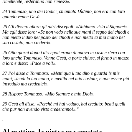
rimetterete, resteranno non rimessi».
24 Tommaso, uno dei Dodici, chiamato Dìdimo, non era con loro
quando venne Gesù.
25 Gli dissero allora gli altri discepoli: «Abbiamo visto il Signore!».
Ma egli disse loro: «Se non vedo nelle sue mani il segno dei chiodi e
non metto il dito nel posto dei chiodi e non metto la mia mano nel
suo costato, non crederò».
26 Otto giorni dopo i discepoli erano di nuovo in casa e c'era con
loro anche Tommaso. Venne Gesù, a porte chiuse, si fermò in mezzo
a loro e disse: «Pace a voi!».
27 Poi disse a Tommaso: «Metti qua il tuo dito e guarda le mie
mani; stendi la tua mano, e mettila nel mio costato; e non essere più
incredulo ma credente!».
28 Rispose Tommaso: «Mio Signore e mio Dio!».
29 Gesù gli disse: «Perché mi hai veduto, hai creduto: beati quelli
che pur non avendo visto crederanno!»."
.
Al mattino, la pietra era spostata