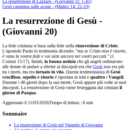
La resurrezione di Lazzaro - (Giovanni 11: 1-45)
Gesù cammina sulle acque - (Matteo 14: 22-33)
La resurrezione di Gesù -
(Giovanni 20)
La fede cristiana si basa sulla fede nella
risurrezione di Cristo
.
L'apostolo Paolo lo testimonia dicendo:
"ma se Cristo non è risorto,
è vana la vostra fede e voi siete ancora nei vostri peccati."
(1
Corinzi 15:17). Infatti,
la buona notizia
che
gli angeli ordinarono
alle donne di andare a riferire ai discepoli era che
Gesù
non era più
tra i morti, ma era
tornato in vita
. Questa testimonianza di
Gesù
crocifisso
,
sepolto e risorto
è riportata in tutti e
quattro
i
Vangeli
.
Durante i 40 giorni dopo la sua morte, Gesù appare più volte ai suoi
discepoli. La resurrezione di Gesù viene festeggiata dai cristiani
il
giorno di Pasqua
.
Aggiornato il 11/03/2026
|
Tempo di lettura : 6 min
Sommaire
La risurrezione di Gesù nel Vangelo di Giovanni