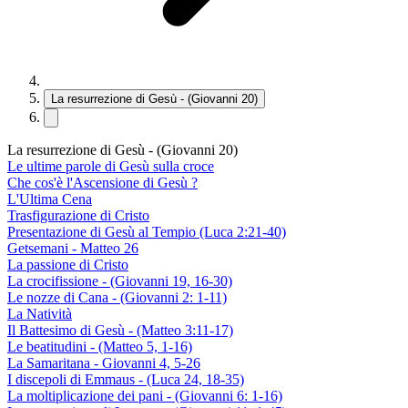
La resurrezione di Gesù - (Giovanni 20)
La resurrezione di Gesù - (Giovanni 20)
Le ultime parole di Gesù sulla croce
Che cos'è l'Ascensione di Gesù ?
L'Ultima Cena
Trasfigurazione di Cristo
Presentazione di Gesù al Tempio (Luca 2:21-40)
Getsemani - Matteo 26
La passione di Cristo
La crocifissione - (Giovanni 19, 16-30)
Le nozze di Cana - (Giovanni 2: 1-11)
La Natività
Il Battesimo di Gesù - (Matteo 3:11-17)
Le beatitudini - (Matteo 5, 1-16)
La Samaritana - Giovanni 4, 5-26
I discepoli di Emmaus - (Luca 24, 18-35)
La moltiplicazione dei pani - (Giovanni 6: 1-16)