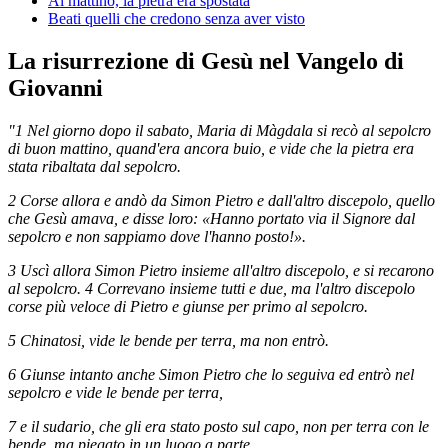
Al mattino, la pietra era spostata
Beati quelli che credono senza aver visto
La risurrezione di Gesù nel Vangelo di
Giovanni
"1 Nel giorno dopo il sabato, Maria di Màgdala si recò al sepolcro
di buon mattino, quand'era ancora buio, e vide che la pietra era
stata ribaltata dal sepolcro.
2 Corse allora e andò da Simon Pietro e dall'altro discepolo, quello
che Gesù amava, e disse loro: «Hanno portato via il Signore dal
sepolcro e non sappiamo dove l'hanno posto!».
3 Uscì allora Simon Pietro insieme all'altro discepolo, e si recarono
al sepolcro. 4 Correvano insieme tutti e due, ma l'altro discepolo
corse più veloce di Pietro e giunse per primo al sepolcro.
5 Chinatosi, vide le bende per terra, ma non entrò.
6 Giunse intanto anche Simon Pietro che lo seguiva ed entrò nel
sepolcro e vide le bende per terra,
7 e il sudario, che gli era stato posto sul capo, non per terra con le
bende, ma piegato in un luogo a parte.