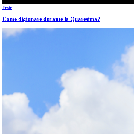
Feste
Come digiunare durante la Quaresima?