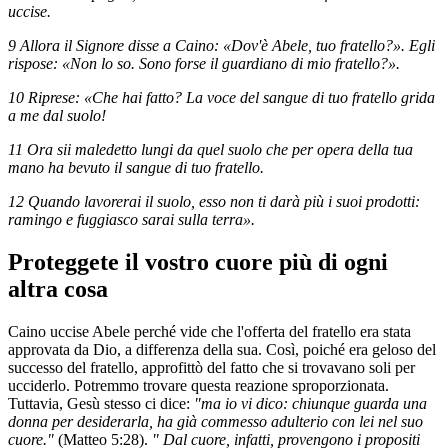
uccise.
9 Allora il Signore disse a Caino: «Dov'è Abele, tuo fratello?». Egli
rispose: «Non lo so. Sono forse il guardiano di mio fratello?».
10 Riprese: «Che hai fatto? La voce del sangue di tuo fratello grida
a me dal suolo!
11 Ora sii maledetto lungi da quel suolo che per opera della tua
mano ha bevuto il sangue di tuo fratello.
12 Quando lavorerai il suolo, esso non ti darà più i suoi prodotti:
ramingo e fuggiasco sarai sulla terra».
Proteggete il vostro cuore più di ogni
altra cosa
Caino uccise Abele perché vide che l'offerta del fratello era stata
approvata da Dio, a differenza della sua. Così, poiché era geloso del
successo del fratello, approfittò del fatto che si trovavano soli per
ucciderlo. Potremmo trovare questa reazione sproporzionata.
Tuttavia, Gesù stesso ci dice:
"ma io vi dico: chiunque guarda una
donna per desiderarla, ha già commesso adulterio con lei nel suo
cuore."
(Matteo 5:28).
"
Dal cuore, infatti, provengono i propositi