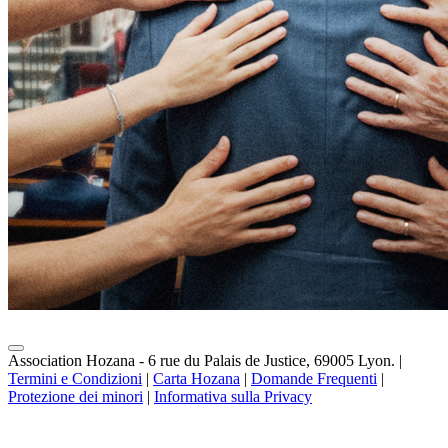
Association Hozana - 6 rue du Palais de Justice, 69005 Lyon.
|
Termini e Condizioni
|
Carta Hozana
|
Domande Frequenti
|
Protezione dei minori
|
Informativa sulla Privacy