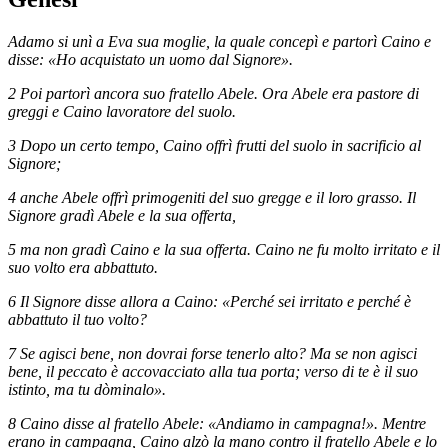
Adamo si unì a Eva sua moglie, la quale concepì e partorì Caino e
disse: «Ho acquistato un uomo dal Signore».
2 Poi partorì ancora suo fratello Abele. Ora Abele era pastore di
greggi e Caino lavoratore del suolo.
3 Dopo un certo tempo, Caino offrì frutti del suolo in sacrificio al
Signore;
4 anche Abele offrì primogeniti del suo gregge e il loro grasso. Il
Signore gradì Abele e la sua offerta,
5 ma non gradì Caino e la sua offerta. Caino ne fu molto irritato e il
suo volto era abbattuto.
6 Il Signore disse allora a Caino: «Perché sei irritato e perché è
abbattuto il tuo volto?
7 Se agisci bene, non dovrai forse tenerlo alto? Ma se non agisci
bene, il peccato è accovacciato alla tua porta; verso di te è il suo
istinto, ma tu dòminalo».
8 Caino disse al fratello Abele: «Andiamo in campagna!». Mentre
erano in campagna, Caino alzò la mano contro il fratello Abele e lo