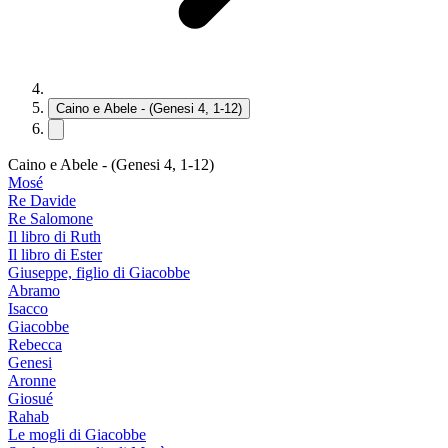
Caino e Abele - (Genesi 4, 1-12)
Caino e Abele - (Genesi 4, 1-12)
Mosé
Re Davide
Re Salomone
Il libro di Ruth
Il libro di Ester
Giuseppe, figlio di Giacobbe
Abramo
Isacco
Giacobbe
Rebecca
Genesi
Aronne
Giosué
Rahab
Le mogli di Giacobbe