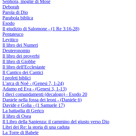
Sephora, moglie di Mosè
Deborah
Parola di Dio
Parabola biblica
Esodo
Il giudizio di Salomone - (1 Re 3:16-28)
Pentateuco
Levitico
Il libro dei Numeri
Deuteronomio
Il libro dei proverbi
Il libro di Giobbe
Il libro dell'Ecclesiaste
Il Cantico dei Cantici
I profeti biblici
L'arca di Noè - (Genesi 7, 1-24)
Adamo ed Eva - (Genesi 3, 1-13)
I dieci comandamenti (decalogo) - Esodo 20
Daniele nella fossa dei leoni - (Daniele 6)
Davide e Golia - (1 Samuele 17)
La battaglia di Gerico
Il libro di Osea
Il Libro della Sapienza: il cammino del giusto verso Dio
Libri dei Re: la storia di una caduta
La Torre di Babele