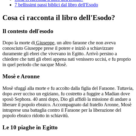
7 bellissimi passi biblici dal libro dell'Esodo
Cosa ci racconta il libro dell'Esodo?
Il contesto dell'esodo
Dopo la morte di
Giuseppe
, un altro faraone che non aveva
conosciuto Giuseppe prese il potere e iniziò a schiavizzare
duramente gli ebrei che vivevano in Egitto. Arrivò persino a
chiedere che tutti gli ebrei appena nati venissero uccisi, e fu proprio
in quel periodo che nacque Mosè.
Mosè e Aronne
Mosè sfuggì alla morte e fu accolto dalla figlia del Faraone. Tuttavia,
dopo aver ucciso un egiziano, fu costretto a fuggire a Madian dove
sposò Sephora. 40 anni dopo, Dio gli affidò la missione di andare a
liberare il popolo ebraico. Accompagnato dal fratello Aronne, Mosè
intraprese una battaglia contro il Faraone per la liberazione del
popolo ebraico ridotto in schiavitù.
Le 10 piaghe in Egitto