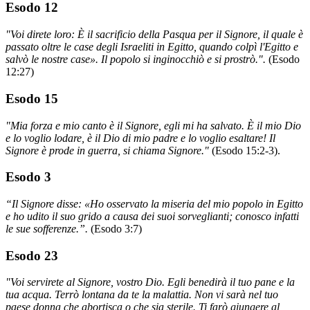
Esodo 12
"Voi direte loro: È il sacrificio della Pasqua per il Signore, il quale è
passato oltre le case degli Israeliti in Egitto, quando colpì l'Egitto e
salvò le nostre case». Il popolo si inginocchiò e si prostrò.".
(Esodo
12:27)
Esodo 15
"Mia forza e mio canto è il Signore, egli mi ha salvato. È il mio Dio
e lo voglio lodare, è il Dio di mio padre e lo voglio esaltare! Il
Signore è prode in guerra, si chiama Signore."
(Esodo 15:2-3).
Esodo 3
“Il Signore disse: «Ho osservato la miseria del mio popolo in Egitto
e ho udito il suo grido a causa dei suoi sorveglianti; conosco infatti
le sue sofferenze.”.
(Esodo 3:7)
Esodo 23
"Voi servirete al Signore, vostro Dio. Egli benedirà il tuo pane e la
tua acqua. Terrò lontana da te la malattia. Non vi sarà nel tuo
paese donna che abortisca o che sia sterile. Ti farò giungere al