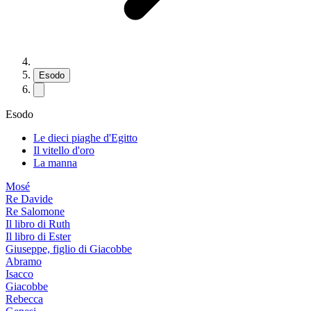
Esodo
Esodo
Le dieci piaghe d'Egitto
Il vitello d'oro
La manna
Mosé
Re Davide
Re Salomone
Il libro di Ruth
Il libro di Ester
Giuseppe, figlio di Giacobbe
Abramo
Isacco
Giacobbe
Rebecca