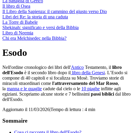
La battaglia di Gerico
Il libro di Osea
Il Libro della Sapienza: il cammino del giusto verso Dio
Libri dei Re: la storia di una caduta
La Torre di Babele
Shekinah: significato e versi della Bibbia
Libro di Neemia
Chi era Melchisedec nella Bibbia?
Esodo
Nell'ordine cronologico dei libri dell'
Antico
Testamento, il
libro
dell'Esodo
è il secondo libro dopo il
libro della Genesi
. L’Esodo si
compone di 40 capitoli e si focalizza su Mosè. Troviamo storie di
miracoli straordinari come
l'attraversamento del Mar Rosso
,
la
manna e le quaglie
cadute dal cielo o le
10 piaghe
inflitte agli
egiziani. Scopriamo alcune storie e 7 bellissimi
passi biblici
dal libro
dell'Esodo.
Aggiornato il 11/03/2026
|
Tempo di lettura : 4 min
Sommaire
Cosa ci racconta il libro dell'Esodo?