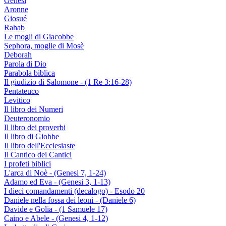
Genesi
Aronne
Giosué
Rahab
Le mogli di Giacobbe
Sephora, moglie di Mosè
Deborah
Parola di Dio
Parabola biblica
Il giudizio di Salomone - (1 Re 3:16-28)
Pentateuco
Levitico
Il libro dei Numeri
Deuteronomio
Il libro dei proverbi
Il libro di Giobbe
Il libro dell'Ecclesiaste
Il Cantico dei Cantici
I profeti biblici
L'arca di Noè - (Genesi 7, 1-24)
Adamo ed Eva - (Genesi 3, 1-13)
I dieci comandamenti (decalogo) - Esodo 20
Daniele nella fossa dei leoni - (Daniele 6)
Davide e Golia - (1 Samuele 17)
Caino e Abele - (Genesi 4, 1-12)