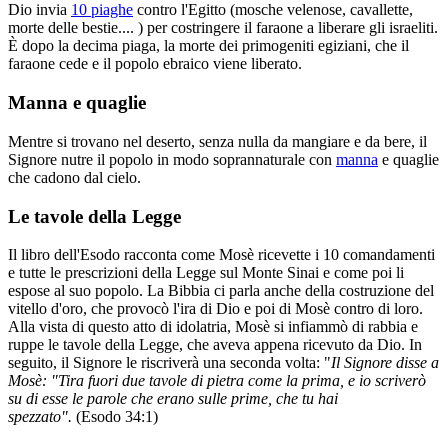
Dio invia
10 piaghe
contro l'Egitto (mosche velenose, cavallette,
morte delle bestie.... ) per costringere il faraone a liberare gli israeliti.
È dopo la decima piaga, la morte dei primogeniti egiziani, che il
faraone cede e il popolo ebraico viene liberato.
Manna e quaglie
Mentre si trovano nel deserto, senza nulla da mangiare e da bere, il
Signore nutre il popolo in modo soprannaturale con
manna
e quaglie
che cadono dal cielo.
Le tavole della Legge
Il libro dell'Esodo racconta come Mosè ricevette i 10 comandamenti
e tutte le prescrizioni della Legge sul Monte Sinai e come poi li
espose al suo popolo. La Bibbia ci parla anche della costruzione del
vitello d'oro, che provocò l'ira di Dio e poi di Mosè contro di loro.
Alla vista di questo atto di idolatria, Mosè si infiammò di rabbia e
ruppe le tavole della Legge, che aveva appena ricevuto da Dio. In
seguito, il Signore le riscriverà una seconda volta: "
Il Signore disse a
Mosè: "Tira fuori due tavole di pietra come la prima, e io scriverò
su di esse le parole che erano sulle prime, che tu hai
spezzato".
(Esodo 34:1)