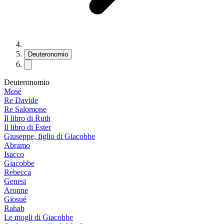
Deuteronomio
Deuteronomio
Mosé
Re Davide
Re Salomone
Il libro di Ruth
Il libro di Ester
Giuseppe, figlio di Giacobbe
Abramo
Isacco
Giacobbe
Rebecca
Genesi
Aronne
Giosué
Rahab
Le mogli di Giacobbe