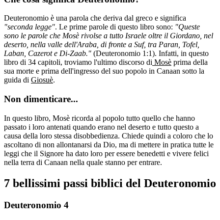
Deuteronomio è una parola che deriva dal greco e significa
"seconda legge"
. Le prime parole di questo libro sono:
"Queste
sono le parole che Mosè rivolse a tutto Israele oltre il Giordano, nel
deserto, nella valle dell'Araba, di fronte a Suf, tra Paran, Tofel,
Laban, Cazerot e Di-Zaab."
(Deuteronomio 1:1). Infatti, in questo
libro di 34 capitoli, troviamo l'ultimo discorso di
Mosè
prima della
sua morte e prima dell'ingresso del suo popolo in Canaan sotto la
guida di
Giosuè
.
Non dimenticare...
In questo libro, Mosè ricorda al popolo tutto quello che hanno
passato i loro antenati quando erano nel deserto e tutto questo a
causa della loro stessa disobbedienza. Chiede quindi a coloro che lo
ascoltano di non allontanarsi da Dio, ma di mettere in pratica tutte le
leggi che il Signore ha dato loro per essere benedetti e vivere felici
nella terra di Canaan nella quale stanno per entrare.
7 bellissimi passi biblici del Deuteronomio
Deuteronomio 4