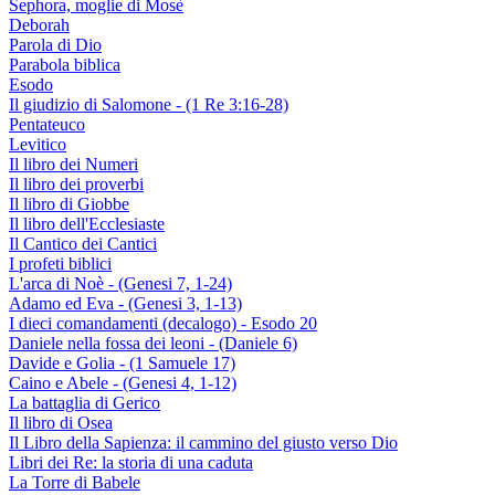
Sephora, moglie di Mosè
Deborah
Parola di Dio
Parabola biblica
Esodo
Il giudizio di Salomone - (1 Re 3:16-28)
Pentateuco
Levitico
Il libro dei Numeri
Il libro dei proverbi
Il libro di Giobbe
Il libro dell'Ecclesiaste
Il Cantico dei Cantici
I profeti biblici
L'arca di Noè - (Genesi 7, 1-24)
Adamo ed Eva - (Genesi 3, 1-13)
I dieci comandamenti (decalogo) - Esodo 20
Daniele nella fossa dei leoni - (Daniele 6)
Davide e Golia - (1 Samuele 17)
Caino e Abele - (Genesi 4, 1-12)
La battaglia di Gerico
Il libro di Osea
Il Libro della Sapienza: il cammino del giusto verso Dio
Libri dei Re: la storia di una caduta
La Torre di Babele