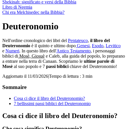
Shekinah: significato e versi della Bibbia
Libro di Neemia
Chi era Melchisedec nella Bibbia?
Deuteronomio
Nell'ordine cronologico dei libri del
Pentateuco
,
il libro del
Deuteronomio
è il quinto e ultimo dopo
Genesi
,
Esodo
,
Levitico
e
Numeri
. In questo libro dell'
Antico Testamento
, i personaggi
biblici di
Mosè
,
Giosuè
e Caleb, alla guida del popolo, lo preparano
a entrare nella terra di Canaan. Scopriamo le
ultime parole di
Mosè
al suo popolo e 7
passi biblici
chiave del Deuteronomio!
Aggiornato il 11/03/2026
|
Tempo di lettura : 3 min
Sommaire
Cosa ci dice il libro del Deuteronomio?
7 bellissimi passi biblici del Deuteronomio
Cosa ci dice il libro del Deuteronomio?
Che cosa significa Deuteronomio?