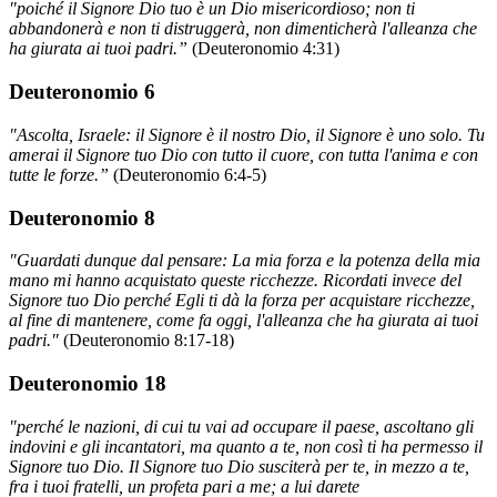
"poiché il Signore Dio tuo è un Dio misericordioso; non ti
abbandonerà e non ti distruggerà, non dimenticherà l'alleanza che
ha giurata ai tuoi padri.”
(Deuteronomio 4:31)
Deuteronomio 6
"Ascolta, Israele: il Signore è il nostro Dio, il Signore è uno solo. Tu
amerai il Signore tuo Dio con tutto il cuore, con tutta l'anima e con
tutte le forze.”
(Deuteronomio 6:4-5)
Deuteronomio 8
"Guardati dunque dal pensare: La mia forza e la potenza della mia
mano mi hanno acquistato queste ricchezze. Ricordati invece del
Signore tuo Dio perché Egli ti dà la forza per acquistare ricchezze,
al fine di mantenere, come fa oggi, l'alleanza che ha giurata ai tuoi
padri."
(Deuteronomio 8:17-18)
Deuteronomio 18
"perché le nazioni, di cui tu vai ad occupare il paese, ascoltano gli
indovini e gli incantatori, ma quanto a te, non così ti ha permesso il
Signore tuo Dio. Il Signore tuo Dio susciterà per te, in mezzo a te,
fra i tuoi fratelli, un profeta pari a me; a lui darete