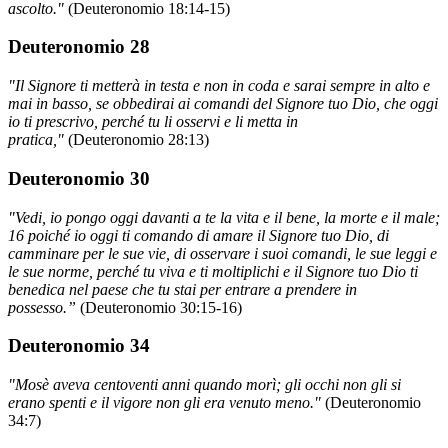
ascolto."
(Deuteronomio 18:14-15)
Deuteronomio 28
"Il Signore ti metterà in testa e non in coda e sarai sempre in alto e
mai in basso, se obbedirai ai comandi del Signore tuo Dio, che oggi
io ti prescrivo, perché tu li osservi e li metta in
pratica,"
(Deuteronomio 28:13)
Deuteronomio 30
"Vedi, io pongo oggi davanti a te la vita e il bene, la morte e il male;
16 poiché io oggi ti comando di amare il Signore tuo Dio, di
camminare per le sue vie, di osservare i suoi comandi, le sue leggi e
le sue norme, perché tu viva e ti moltiplichi e il Signore tuo Dio ti
benedica nel paese che tu stai per entrare a prendere in
possesso.”
(Deuteronomio 30:15-16)
Deuteronomio 34
"Mosè aveva centoventi anni quando morì; gli occhi non gli si
erano spenti e il vigore non gli era venuto meno."
(Deuteronomio
34:7)