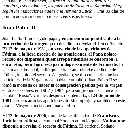
declarado:
"Si sobrevivo, volveré a Fátima para consagrar el
mundo y, especialmente, los pueblos de Rusia a la Santísima Virgen,
según las indicaciones dadas a la hermana Lucía".
Tras 33 días de
pontificado, murió en circunstancias sospechosas.
Juan Pablo II
Juan Pablo II fue elegido papa y
encomendó su pontificado a la
protección de la Virgen
, pero decidió no revelar el Tercer Secreto.
El 13 de mayo de 1981, aniversario de las apariciones de
Fátima, a la hora precisa de las apariciones, el Papa polaco
recibió dos disparos a quemarropa mientras se celebraba la
eucaristía, pero logró escapar milagrosamente de la muerte
. En
la cama del hospital, pidió que le trajeran todo el expediente de
Fátima, incluido el secreto. Angustiado, se dio cuenta de que las
peticiones de la Virgen no se habían cumplido. Juan Pablo II se
tomó la molestia de
hacer la consagración pedida por la Virgen
en dos ocasiones, en 1982 y 1984, pero sin pronunciar nunca la
palabra "Rusia". Un mes después del atentado,
el 24 de junio de
1981
, comenzaron las apariciones de Medjugorje, y también en este
caso la Virgen parecía continuar su obra.
El 13 de mayo de 2000
, durante la beatificación de
Francisco y
Jacinta en Fátima
, el cardenal Sodano anunció que el
Vaticano se
disponía a revelar el secreto de Fátima
. El cardenal Sodano