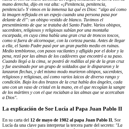
mano derecha, dijo en voz alta: «¡Penitencia, penitencia,
penitencia!» Y vimos en la inmensa luz qué es Dios: “algo así como
la imagen reflejada en un espejo cuando una persona pasa por
delante de él”: un obispo vestido de blanco. Tuvimos el
presentimiento de que se trataba del Santo Padre. Varios obispos,
sacerdotes, religiosos y religiosas subían por una montaña
escarpada, en cuya cima había una gran cruz de troncos toscos,
como si fuera de alcornoque, con la corteza puesta. Antes de llegar
a ella, el Santo Padre pasó por un gran pueblo medio en ruinas.
Medio tembloroso, con pasos vacilantes y afligido por el dolor y la
pena, rezó por las almas de los cadáveres que encontró a su paso.
Cuando llegó a la cima, se postró de rodillas al pie de la gran cruz
y fue asesinado por un grupo de soldados que le dispararon y le
lanzaron flechas, y del mismo modo murieron obispos, sacerdotes,
religiosos y religiosas, así como varios laicos de diverso rango y
condición. Bajo los dos brazos de la cruz había dos ángeles, cada
uno con un vaso de cristal en la mano, en el que recogían la sangre
de los mártires y con el que rociaban a las almas que se acercaban
a Dios".
La explicación de Sor Lucía al Papa Juan Pablo II
En su carta del
12 de mayo de 1982 al papa Juan Pablo II
, Sor
Lucía da una clave para interpretar la tercera parte del secreto:
"La