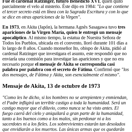
Fue el cardenal Ratzinger, futuro Benedicto XVI
, quien quitó
parcialmente el velo al misterio. Éste dijo en 1984:
"Lo que contiene
el tercer secreto está en línea con la Sagrada Escritura y con lo que
se dice en otras apariciones de la Virgen".
En 1973
, en Akita (Japón), la hermana Agnès Sasagawa tuvo
tres
apariciones de la Virgen María, quien le entregó un mensaje
apocalíptico
. Al mismo tiempo, la estatua de Nuestra Señora de
Todos los Pueblos, ubicada en el convento, lloró durante 101 días a
lo largo de 8 años. Cuando monseñor Ito, obispo de Akita, pidió al
cardenal Ratzinger que investigara el asunto, este respondió que no
enviaría una comisión para investigar las apariciones y que no era
necesario porque
el mensaje de Akita se correspondía casi
palabra por palabra con el secreto de Fátima
. Confirmó que
"los
dos mensajes, de Fátima y Akita, son esencialmente el mismo"
.
Mensaje de Akita, 13 de octubre de 1973
"Como les he dicho, si los hombres no se arrepienten y enmiendan,
el Padre infligirá un terrible castigo a toda la humanidad. Será un
castigo mayor que el diluvio, como nunca se ha visto antes. El
fuego caerá del cielo y aniquilará a gran parte de la humanidad,
tanto a los buenos como a los malos, sin perdonar ni a los
sacerdotes ni a los fieles. Los sobrevivientes estarán tan desolados
que envidiarán a los muertos. Las únicas armas que os quedarán