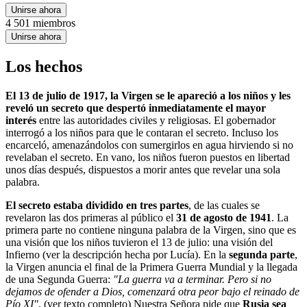
Unirse ahora
4 501 miembros
Unirse ahora
Los hechos
El 13 de julio de 1917, la Virgen se le apareció a los niños y les
reveló un secreto que despertó inmediatamente el mayor
interés
entre las autoridades civiles y religiosas. El gobernador
interrogó a los niños para que le contaran el secreto. Incluso los
encarceló, amenazándolos con sumergirlos en agua hirviendo si no
revelaban el secreto. En vano, los niños fueron puestos en libertad
unos días después, dispuestos a morir antes que revelar una sola
palabra.
El secreto estaba dividido en tres partes
, de las cuales se
revelaron las dos primeras al público el
31 de agosto de 1941
. La
primera parte no contiene ninguna palabra de la Virgen, sino que es
una visión que los niños tuvieron el 13 de julio: una visión del
Infierno (ver la descripción hecha por Lucía). En la
segunda parte
,
la Virgen anuncia el final de la Primera Guerra Mundial y la llegada
de una Segunda Guerra:
"La guerra va a terminar. Pero si no
dejamos de ofender a Dios, comenzará otra peor bajo el reinado de
Pío XI"
. (ver texto completo) Nuestra Señora pide que
Rusia sea