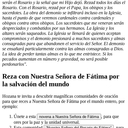
serán el Rosario y la señal que mi Hijo dejó. Rezad todos los días el
Rosario. Con el Rosario, rezad por el Papa, los obispos y los
sacerdotes. La obra del demonio se infiltrará incluso en la Iglesia,
hasta el punto de que veremos cardenales contra cardenales y
obispos contra otros obispos. Los sacerdotes que me veneran serán
despreciados y combatidos por sus hermanos. La Iglesia y los
altares serán saqueados. La Iglesia se llenará de quienes aceptan
compromisos y el demonio presionará a muchos sacerdotes y almas
consagradas para que abandonen el servicio del Señor. El demonio
se ensañará particularmente contra las almas consagradas a Dios.
La idea de perder tantas almas es lo que me entristece. Si los
pecados aumentan en número y gravedad, no será posible
perdonarlos".
Reza con Nuestra Señora de Fátima por
la salvación del mundo
Hozana te invita a descubrir magníficas comunidades de oración
para que reces a Nuestra Señora de Fátima por el mundo entero, por
ejemplo:
Únete a esta
, para que
novena a Nuestra Señora de Fátima
ores por la paz y la unidad universal.
Esta comunidad
, para
“Nuestra Señora del Rosario de Fátima”