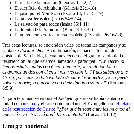
El relato de la creación (Génesis 1:1-2; 2)
El sacrificio de Abraham (Génesis 22:1-18)
El paso por el Mar Rojo (Éxodo 14, 15-15; 19)
La nueva Jerusalén (Isaías 54:5-14)
La salvación para todos (Isaías 55:1-11)
La fuente de la Sabiduría (Baruc 9:15-32)
El nuevo corazón y el nuevo espíritu (Ezequiel 36:16-28)
Tras estas lecturas, se encienden velas, se tocan las campanas y se
canta el
Gloria a Dios
. A continuación, se hace la lectura de la
epístola de San Pablo, la cual nos recuerda el gran misterio de la
resurrección, al que estamos llamados a participar: “
En efecto, si
hemos estado unidos con él en su muerte, sin duda también
estaremos unidos con él en su resurrección [...] Pues sabemos que
Cristo, por haber sido levantado de entre los muertos, ya no puede
volver a morir; la muerte ya no tiene dominio sobre él"
(Romanos
6:5;9).
Y, para terminar, se entona el
Aleluya
, que no se había cantado en
toda la
Cuaresma
, y el sacerdote proclama el Evangelio con
el relato
de la resurrección de Cristo
:
“¿Por qué buscan entre los muertos al
que está vivo? No está aquí, ha resucitado”
(Lucas 24:1-12).
Liturgia bautismal