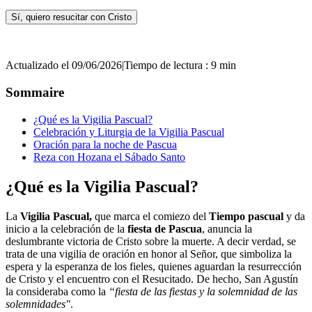
Sí, quiero resucitar con Cristo
Actualizado el 09/06/2026
|
Tiempo de lectura : 9 min
Sommaire
¿Qué es la Vigilia Pascual?
Celebración y Liturgia de la Vigilia Pascual
Oración para la noche de Pascua
Reza con Hozana el Sábado Santo
¿Qué es la Vigilia Pascual?
La
Vigilia Pascual,
que marca el comiezo del
Tiempo pascual
y da
inicio a la celebración de la
fiesta de Pascua
, anuncia la
deslumbrante victoria de Cristo sobre la muerte. A decir verdad, se
trata de una vigilia de oración en honor al Señor, que simboliza la
espera y la esperanza de los fieles, quienes aguardan la resurrección
de Cristo y el encuentro con el Resucitado. De hecho, San Agustín
la consideraba como la
“fiesta de las fiestas y la solemnidad de las
solemnidades"
.