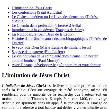
L’imitation de Jésus Christ
Les confessions (Saint Augustin)
Le Château intérieur ou Le Livre des demeures (Thérèse
d’Avila)
Le Chemin de la perfection (Thérèse d'Avila)
Introduction à la vie dévote (François de Sales)
La Nuit obscure (Saint Jean de la Croix)
Histoire d'une âme, manuscrits autobiographiques (Thérèse de
Lisieux)
Je veux voir Dieu (Marie-Eugène de l'Enfant-Jésus)
Sagesse d'un pauvre (Eloi Leclerc)
Le vin nouveau de la spiritualité dominicaine ; un nectar
nommé bonheur (Paul Murray)
Avec Hozana, développez le goût pour lire et vous former
L’imitation de Jésus Christ
L'Imitation de Jésus-Christ
est le livre le plus imprimé au monde
après la Bible. C’est un ouvrage de piété anonyme, même s’il
semblerait pour la majorité de la recherche que l’auteur soit un
moine, du nom de Thomas A. Kempis. Paru vers 1400, cet ouvrage
décrit la vie spirituelle dans un appel à la conversion. A l’image de
son titre, il s’adresse à tout baptisé qui désire vivre en intimité avec