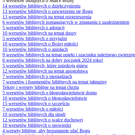
5 wersetów biblijnych o Matce Bożej
14 wersetów biblijnych o dziękczynieniu
13 wersetów biblijnych o zawierzeniu się Bogu
13 wersetów biblijnych na temat rozgrzeszenia
6 wersetów biblijnych pomagających w zmaganiu z uzależnieniem
5 wersetów biblijnych o adoracji
10 wersetów biblijnych na temat duszy
5 wersetów biblijnych o przyjaźni
10 wersetów biblijnych o Bożej miłości
10 wersetów biblijnych o aniołach
9 wersetów biblijnych na temat opieki i szacunku należnego zwierzę
6 wersetów biblijnych na dobry początek 2024 roku!
5 wersetów biblijnych, które uspokoją gniew
12 wersetów biblijnych na temat apostolstwa
7 wersetów biblijnych o pieniądzach
7 wersetów i fragmentów biblijnych na temat jałmużny
Teksty i wersety biblijne na temat chrztu
5 wersetów biblijnych o błogosławieństwie domu
10 wersetów biblijnych o błogosławieństwie
15 wersetów biblijnych o szczęściu
7 wersetów biblijnych o miłości
10 wersetów biblijnych dla singli
12 wersetów biblijnych o walce duchowej
10 wersetów biblijnych o spowiedzi
4 wersety biblijne, aby bezustannie ufać Bogu