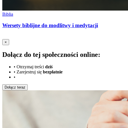
Biblia
Wersety biblijne do modlitwy i medytacji
×
Dołącz do tej społeczności online:
•
Otrzymaj treści
dziś
•
Zarejestruj się
bezpłatnie
•
Dołącz teraz