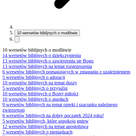
10 wersetów biblijnych o modlitwie
10 wersetów biblijnych o modlitwie
14 wersetów biblijnych o dziękczynieniu
13 wersetów biblijnych o zawierzeniu się Bogu
13 wersetów biblijnych na temat rozgrzeszenia
6 wersetów biblijnych pomagających w zmaganiu z uzależnieniem
5 wersetów biblijnych o adoracji
10 wersetów biblijnych na temat duszy
5 wersetów biblijnych o przyjaźni
10 wersetów biblijnych o Bożej miłości
10 wersetów biblijnych o aniołach
9 wersetów biblijnych na temat opieki i szacunku należnego
zwierzętom
6 wersetów biblijnych na dobry początek 2024 roku!
5 wersetów biblijnych, które uspokoją gniew
12 wersetów biblijnych na temat apostolstwa
7 wersetów biblijnych o pieniądzach