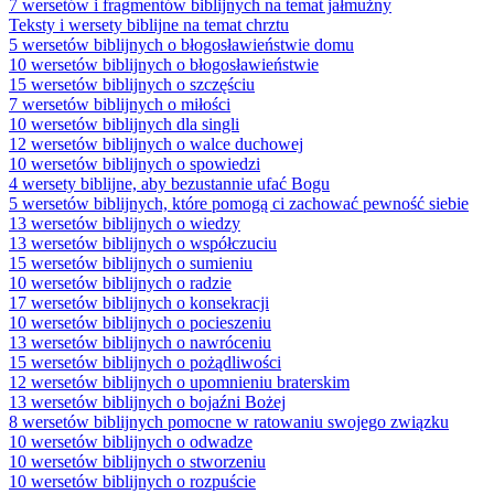
7 wersetów i fragmentów biblijnych na temat jałmużny
Teksty i wersety biblijne na temat chrztu
5 wersetów biblijnych o błogosławieństwie domu
10 wersetów biblijnych o błogosławieństwie
15 wersetów biblijnych o szczęściu
7 wersetów biblijnych o miłości
10 wersetów biblijnych dla singli
12 wersetów biblijnych o walce duchowej
10 wersetów biblijnych o spowiedzi
4 wersety biblijne, aby bezustannie ufać Bogu
5 wersetów biblijnych, które pomogą ci zachować pewność siebie
13 wersetów biblijnych o wiedzy
13 wersetów biblijnych o współczuciu
15 wersetów biblijnych o sumieniu
10 wersetów biblijnych o radzie
17 wersetów biblijnych o konsekracji
10 wersetów biblijnych o pocieszeniu
13 wersetów biblijnych o nawróceniu
15 wersetów biblijnych o pożądliwości
12 wersetów biblijnych o upomnieniu braterskim
13 wersetów biblijnych o bojaźni Bożej
8 wersetów biblijnych pomocne w ratowaniu swojego związku
10 wersetów biblijnych o odwadze
10 wersetów biblijnych o stworzeniu
10 wersetów biblijnych o rozpuście