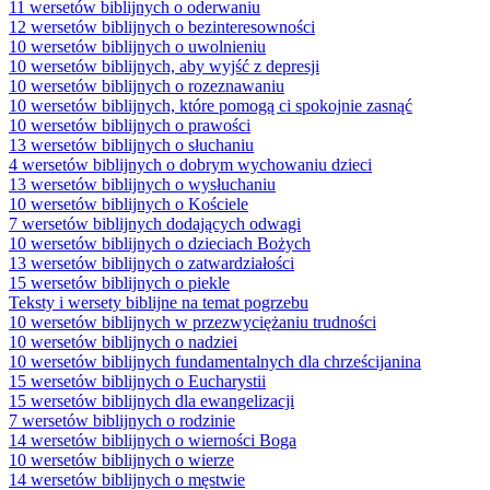
11 wersetów biblijnych o oderwaniu
12 wersetów biblijnych o bezinteresowności
10 wersetów biblijnych o uwolnieniu
10 wersetów biblijnych, aby wyjść z depresji
10 wersetów biblijnych o rozeznawaniu
10 wersetów biblijnych, które pomogą ci spokojnie zasnąć
10 wersetów biblijnych o prawości
13 wersetów biblijnych o słuchaniu
4 wersetów biblijnych o dobrym wychowaniu dzieci
13 wersetów biblijnych o wysłuchaniu
10 wersetów biblijnych o Kościele
7 wersetów biblijnych dodających odwagi
10 wersetów biblijnych o dzieciach Bożych
13 wersetów biblijnych o zatwardziałości
15 wersetów biblijnych o piekle
Teksty i wersety biblijne na temat pogrzebu
10 wersetów biblijnych w przezwyciężaniu trudności
10 wersetów biblijnych o nadziei
10 wersetów biblijnych fundamentalnych dla chrześcijanina
15 wersetów biblijnych o Eucharystii
15 wersetów biblijnych dla ewangelizacji
7 wersetów biblijnych o rodzinie
14 wersetów biblijnych o wierności Boga
10 wersetów biblijnych o wierze
14 wersetów biblijnych o męstwie