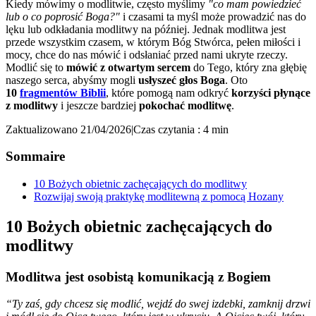
Kiedy mówimy o modlitwie, często myślimy
"co mam powiedzieć
lub o co poprosić Boga?"
i czasami ta myśl może prowadzić nas do
lęku lub odkładania modlitwy na później. Jednak modlitwa jest
przede wszystkim czasem, w którym Bóg Stwórca, pełen miłości i
mocy, chce do nas mówić i odsłaniać przed nami ukryte rzeczy.
Modlić się to
mówić z otwartym sercem
do Tego, który zna głębię
naszego serca, abyśmy mogli
usłyszeć głos Boga
. Oto
10
fragmentów Biblii
, które pomogą nam odkryć
korzyści płynące
z modlitwy
i jeszcze bardziej
pokochać modlitwę
.
Zaktualizowano 21/04/2026
|
Czas czytania : 4 min
Sommaire
10 Bożych obietnic zachęcających do modlitwy
Rozwijaj swoją praktykę modlitewną z pomocą Hozany
10 Bożych obietnic zachęcających do
modlitwy
Modlitwa jest osobistą komunikacją z Bogiem
“Ty zaś, gdy chcesz się modlić, wejdź do swej izdebki, zamknij drzwi