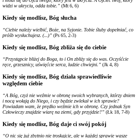
i módl się do Ojca twego, który jest w ukryciu. A Ojciec twój, który
widzi w ukryciu, odda tobie.”
(Mt 6, 6)
Kiedy się modlisz, Bóg słucha
“Ciebie należy wielbić, Boże, na Syjonie. Tobie śluby dopełniać, co
próśb wysłuchujesz. (...)”
(Ps 65, 2-3)
Kiedy się modlisz, Bóg zbliża się do ciebie
“Przystąpcie bliżej do Boga, to i On zbliży się do was. Oczyśćcie
ręce, grzesznicy, uświęćcie serca, ludzie chwiejni.”
(Jk 4, 8)
Kiedy się modlisz, Bóg działa sprawiedliwie
względem ciebie
“A Bóg, czyż nie weźmie w obronę swoich wybranych, którzy dniem
i nocą wołają do Niego, i czy będzie zwlekał w ich sprawie?
Powiadam wam, że prędko weźmie ich w obronę. Czy jednak Syn
Człowieczy znajdzie wiarę na ziemi, gdy przyjdzie?”
(Łk 18, 7-8)
Kiedy się modlisz, Bóg daje ci swój pokój
“O nic się już zbytnio nie troskajcie, ale w każdej sprawie wasze