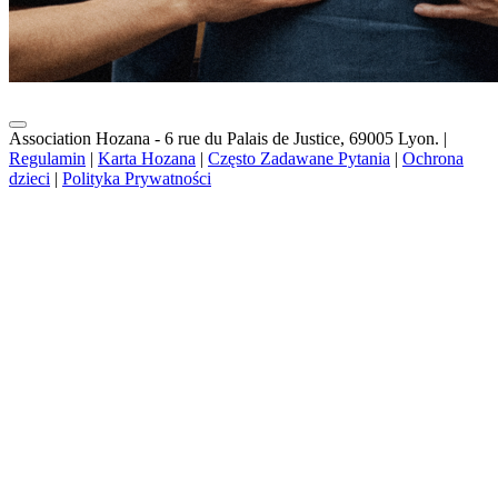
Association Hozana - 6 rue du Palais de Justice, 69005 Lyon.
|
Regulamin
|
Karta Hozana
|
Często Zadawane Pytania
|
Ochrona
dzieci
|
Polityka Prywatności