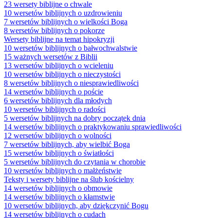
23 wersety biblijne o chwale
10 wersetów biblijnych o uzdrowieniu
7 wersetów biblijnych o wielkości Boga
8 wersetów biblijnych o pokorze
Wersety biblijne na temat hipokryzji
10 wersetów biblijnych o bałwochwalstwie
15 ważnych wersetów z Biblii
13 wersetów biblijnych o wcieleniu
10 wersetów biblijnych o nieczystości
8 wersetów biblijnych o niesprawiedliwości
14 wersetów biblijnych o poście
6 wersetów biblijnych dla młodych
10 wersetów biblijnych o radości
5 wersetów biblijnych na dobry początek dnia
14 wersetów biblijnych o praktykowaniu sprawiedliwości
12 wersetów biblijnych o wolności
7 wersetów biblijnych, aby wielbić Boga
15 wersetów biblijnych o światłości
5 wersetów biblijnych do czytania w chorobie
10 wersetów biblijnych o małżeństwie
Teksty i wersety biblijne na ślub kościelny
14 wersetów biblijnych o obmowie
14 wersetów biblijnych o kłamstwie
10 wersetów biblijnych, aby dziękczynić Bogu
14 wersetów biblijnych o cudach