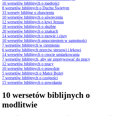
16 wersetów biblijnych o mądrości
8 wersetów biblijnych o Duchu Świętym
33 wersety biblijne o zbawieniu
10 wersetów biblijnych o uświęceniu
12 wersetów biblijnych o krwi Jezusa
18 wersetów biblijnych o służbie
20 wersetów biblijnych o znakach
14 wersetów biblijnych o mowie i ciszy
10 wersetów biblijnych umocnieniem w samotności
7 wersetów biblijnych w cierpieniu
6 wersetów biblijnych przeciw stresowi i lękowi
14 wersetów biblijnych o cnocie umiarkowania
7 wersetów biblijnych, aby się zmotywować do pracy
12 wersetów biblijnych o pracy
10 wersetów biblijnych o prawdzie
5 wersetów biblijnych o Matce Bożej
7 wersetów biblijnych o czujności
15 wersetów biblijnych o powołaniu
10 wersetów biblijnych o
modlitwie