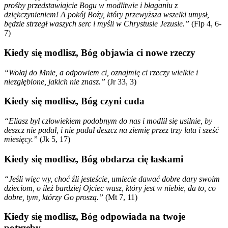
prośby przedstawiajcie Bogu w modlitwie i błaganiu z
dziękczynieniem! A pokój Boży, który przewyższa wszelki umysł,
będzie strzegł waszych serc i myśli w Chrystusie Jezusie.”
(Flp 4, 6-
7)
Kiedy się modlisz, Bóg objawia ci nowe rzeczy
“Wołaj do Mnie, a odpowiem ci, oznajmię ci rzeczy wielkie i
niezgłębione, jakich nie znasz.”
(Jr 33, 3)
Kiedy się modlisz, Bóg czyni cuda
“Eliasz był człowiekiem podobnym do nas i modlił się usilnie, by
deszcz nie padał, i nie padał deszcz na ziemię przez trzy lata i sześć
miesięcy.”
(Jk 5, 17)
Kiedy się modlisz, Bóg obdarza cię łaskami
“Jeśli więc wy, choć źli jesteście, umiecie dawać dobre dary swoim
dzieciom, o ileż bardziej Ojciec wasz, który jest w niebie, da to, co
dobre, tym, którzy Go proszą.”
(Mt 7, 11)
Kiedy się modlisz, Bóg odpowiada na twoje
potrzeby