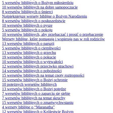
5 wersetów biblijnych o Bożym miłosierdziu
10 wersetów biblijnych na dobre samopoczucie
8 wersetów biblijnych o śmierci
Najpiękniejsze wersety biblijne o Bożym Narodzeniu
8 wersetów biblijnych o posłuszeństwie
10 wersetów biblijnych o pysze
5 wersetów biblijnych o pokoju
10 wersetów biblijnych, aby przebaczać i prosić o przebaczenie
Wersety biblijne, które pomagają i wspierają nas w roli rodziców
13 wersetów biblijnych o paruzji
5 wersetów biblijnych o cierpliwości
13 wersetów biblijnych o grzechu
19 wersetów biblijnych o pokucie
10 wersetów biblijnych o wytrwałości
12 wersetów biblijnych przeciwko strachowi
14 wersetów biblijnych o pobożności
15 wersetów biblijnych na temat cnoty roztropności
15 wersetów biblijnych o Bożej ochronie
10 potężnych wersetów biblijnych
13 wersetów biblijnych o Bożej potędze
7 wersetów biblijnych o zaparciu się siebie
7 wersetów biblijnych na temat skruchy
15 wersetów biblijnych o zmartwychwstaniu
4 wersety biblijne o “Maranatha”
12 wersetów biblijnych o Królestwie Bożym