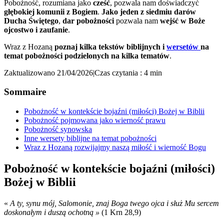
Pobożność, rozumiana jako
cześć
, pozwala nam doświadczyć
głębokiej komunii z Bogiem
.
Jako jeden z siedmiu darów
Ducha Świętego
,
dar pobożności
pozwala nam
wejść w Boże
ojcostwo i zaufanie
.
Wraz z Hozaną
poznaj kilka tekstów biblijnych i
wersetów
na
temat pobożności podzielonych na kilka tematów
.
Zaktualizowano 21/04/2026
|
Czas czytania : 4 min
Sommaire
Pobożność w kontekście bojaźni (miłości) Bożej w Biblii
Pobożność pojmowana jako wierność prawu
Pobożność synowska
Inne wersety biblijne na temat pobożności
Wraz z Hozaną rozwijajmy naszą miłość i wierność Bogu
Pobożność w kontekście bojaźni (miłości)
Bożej w Biblii
«
A ty, synu mój, Salomonie, znaj Boga twego ojca i służ Mu sercem
doskonałym i duszą ochotną »
(1 Krn 28,9)