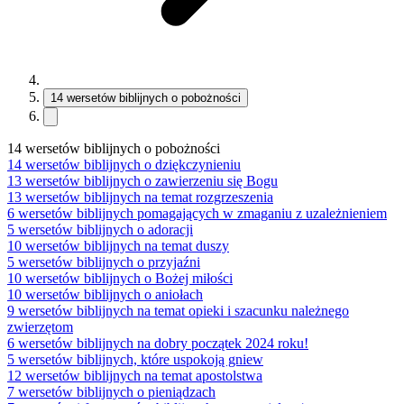
14 wersetów biblijnych o pobożności
14 wersetów biblijnych o pobożności
14 wersetów biblijnych o dziękczynieniu
13 wersetów biblijnych o zawierzeniu się Bogu
13 wersetów biblijnych na temat rozgrzeszenia
6 wersetów biblijnych pomagających w zmaganiu z uzależnieniem
5 wersetów biblijnych o adoracji
10 wersetów biblijnych na temat duszy
5 wersetów biblijnych o przyjaźni
10 wersetów biblijnych o Bożej miłości
10 wersetów biblijnych o aniołach
9 wersetów biblijnych na temat opieki i szacunku należnego
zwierzętom
6 wersetów biblijnych na dobry początek 2024 roku!
5 wersetów biblijnych, które uspokoją gniew
12 wersetów biblijnych na temat apostolstwa
7 wersetów biblijnych o pieniądzach