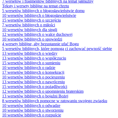
7 wersetów i fragmentów biblijnych na temat jałmużny
Teksty i wersety biblijne na temat chrztu
5 wersetów biblijnych o błogosławieństwie domu
10 wersetów biblijnych o błogosławieństwie
15 wersetów biblijnych o szczęściu
7 wersetów biblijnych o miłości
10 wersetów biblijnych dla singli
12 wersetów biblijnych o walce duchowej
10 wersetów biblijnych o spowiedzi
4 wersety biblijne, aby bezustannie ufać Bogu
5 wersetów biblijnych, które pomogą ci zachować pewność siebie
13 wersetów biblijnych o wiedzy
13 wersetów biblijnych o współczuciu
15 wersetów biblijnych o sumieniu
10 wersetów biblijnych o radzie
17 wersetów biblijnych o konsekracji
10 wersetów biblijnych o pocieszeniu
13 wersetów biblijnych o nawróceniu
15 wersetów biblijnych o pożądliwości
12 wersetów biblijnych o upomnieniu braterskim
13 wersetów biblijnych o bojaźni Bożej
8 wersetów biblijnych pomocne w ratowaniu swojego związku
10 wersetów biblijnych o odwadze
10 wersetów biblijnych o stworzeniu
10 wersetów biblijnych o rozpuście