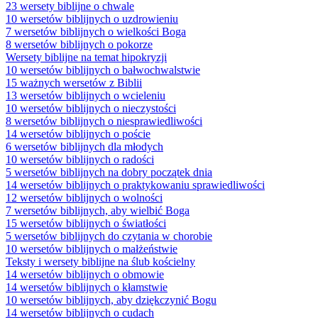
23 wersety biblijne o chwale
10 wersetów biblijnych o uzdrowieniu
7 wersetów biblijnych o wielkości Boga
8 wersetów biblijnych o pokorze
Wersety biblijne na temat hipokryzji
10 wersetów biblijnych o bałwochwalstwie
15 ważnych wersetów z Biblii
13 wersetów biblijnych o wcieleniu
10 wersetów biblijnych o nieczystości
8 wersetów biblijnych o niesprawiedliwości
14 wersetów biblijnych o poście
6 wersetów biblijnych dla młodych
10 wersetów biblijnych o radości
5 wersetów biblijnych na dobry początek dnia
14 wersetów biblijnych o praktykowaniu sprawiedliwości
12 wersetów biblijnych o wolności
7 wersetów biblijnych, aby wielbić Boga
15 wersetów biblijnych o światłości
5 wersetów biblijnych do czytania w chorobie
10 wersetów biblijnych o małżeństwie
Teksty i wersety biblijne na ślub kościelny
14 wersetów biblijnych o obmowie
14 wersetów biblijnych o kłamstwie
10 wersetów biblijnych, aby dziękczynić Bogu
14 wersetów biblijnych o cudach