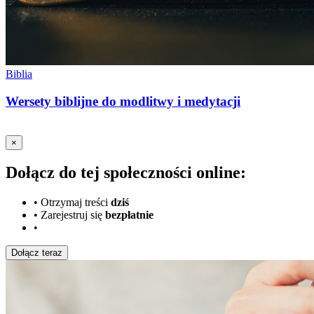
Biblia
Wersety biblijne do modlitwy i medytacji
×
Dołącz do tej społeczności online:
•
Otrzymaj treści
dziś
•
Zarejestruj się
bezpłatnie
•
Dołącz teraz