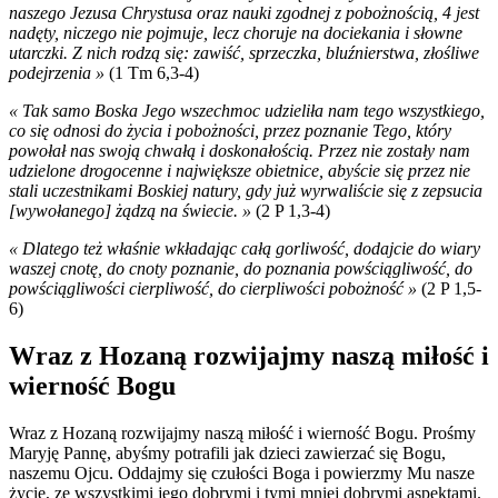
naszego Jezusa Chrystusa oraz nauki zgodnej z pobożnością, 4 jest
nadęty, niczego nie pojmuje, lecz choruje na dociekania i słowne
utarczki. Z nich rodzą się: zawiść, sprzeczka, bluźnierstwa, złośliwe
podejrzenia »
(1 Tm 6,3-4)
« Tak samo Boska Jego wszechmoc udzieliła nam tego wszystkiego,
co się odnosi do życia i pobożności, przez poznanie Tego, który
powołał nas swoją chwałą i doskonałością. Przez nie zostały nam
udzielone drogocenne i największe obietnice, abyście się przez nie
stali uczestnikami Boskiej natury, gdy już wyrwaliście się z zepsucia
[wywołanego] żądzą na świecie. »
(2 P 1,3-4)
« Dlatego też właśnie wkładając całą gorliwość, dodajcie do wiary
waszej cnotę, do cnoty poznanie, do poznania powściągliwość, do
powściągliwości cierpliwość, do cierpliwości pobożność »
(2 P 1,5-
6)
Wraz z Hozaną rozwijajmy naszą miłość i
wierność Bogu
Wraz z Hozaną rozwijajmy naszą miłość i wierność Bogu. Prośmy
Maryję Pannę, abyśmy potrafili jak dzieci zawierzać się Bogu,
naszemu Ojcu. Oddajmy się czułości Boga i powierzmy Mu nasze
życie, ze wszystkimi jego dobrymi i tymi mniej dobrymi aspektami.