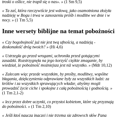
troski o oślice, nie trapił się o nas». »
(1 Sm 9,5)
« Ta zaś, która rzeczywiście jest wdową, jako osamotniona złożyła
nadzieję w Bogu i trwa w zanoszeniu próśb i modlitw we dnie i w
nocy. »
(1 Tm 5,5)
Inne wersety biblijne na temat pobożności
« Czy bogobojność już nie jest twą ufnością, a nadzieją -
doskonałość dróg twoich? »
(Hi 4,6)
« Ustrzegła go przed wrogami, uchroniła przed gotującymi
zasadzki. Rozstrzygnęła na jego korzyść ciężkie zmaganie, by
wiedział, że pobożność możniejsza jest niż wszystko. »
(Mdr 10,12)
« Zalecam więc przede wszystkim, by prośby, modlitwy, wspólne
błagania, dziękczynienia odprawiane były za wszystkich ludzi: za
królów i za wszystkich sprawujących władze, abyśmy mogli
prowadzić życie ciche i spokojne z całą pobożnością i godnością. »
(1 Tm 2,1-2)
« lecz przez dobre uczynki, co przystoi kobietom, które się przyznają
do pobożności. »
(1 Tm 2,10)
« Jeśli ktoś naucza inaczej i nie trzyma się zdrowych słów Pana