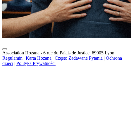
Association Hozana - 6 rue du Palais de Justice, 69005 Lyon.
|
Regulamin
|
Karta Hozana
|
Często Zadawane Pytania
|
Ochrona
dzieci
|
Polityka Prywatności