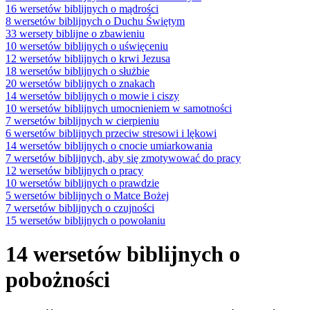
16 wersetów biblijnych o mądrości
8 wersetów biblijnych o Duchu Świętym
33 wersety biblijne o zbawieniu
10 wersetów biblijnych o uświęceniu
12 wersetów biblijnych o krwi Jezusa
18 wersetów biblijnych o służbie
20 wersetów biblijnych o znakach
14 wersetów biblijnych o mowie i ciszy
10 wersetów biblijnych umocnieniem w samotności
7 wersetów biblijnych w cierpieniu
6 wersetów biblijnych przeciw stresowi i lękowi
14 wersetów biblijnych o cnocie umiarkowania
7 wersetów biblijnych, aby się zmotywować do pracy
12 wersetów biblijnych o pracy
10 wersetów biblijnych o prawdzie
5 wersetów biblijnych o Matce Bożej
7 wersetów biblijnych o czujności
15 wersetów biblijnych o powołaniu
14 wersetów biblijnych o
pobożności