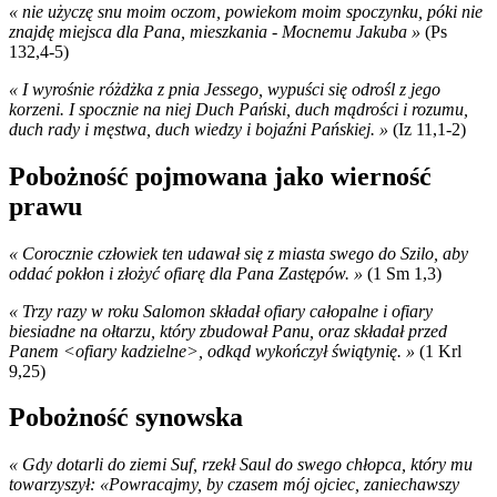
« nie użyczę snu moim oczom, powiekom moim spoczynku, póki nie
znajdę miejsca dla Pana, mieszkania - Mocnemu Jakuba »
(Ps
132,4-5)
« I wyrośnie różdżka z pnia Jessego, wypuści się odrośl z jego
korzeni. I spocznie na niej Duch Pański, duch mądrości i rozumu,
duch rady i męstwa, duch wiedzy i bojaźni Pańskiej. »
(Iz 11,1-2)
Pobożność pojmowana jako wierność
prawu
« Corocznie człowiek ten udawał się z miasta swego do Szilo, aby
oddać pokłon i złożyć ofiarę dla Pana Zastępów. »
(1 Sm 1,3)
« Trzy razy w roku Salomon składał ofiary całopalne i ofiary
biesiadne na ołtarzu, który zbudował Panu, oraz składał przed
Panem <ofiary kadzielne>, odkąd wykończył świątynię. »
(1 Krl
9,25)
Pobożność synowska
« Gdy dotarli do ziemi Suf, rzekł Saul do swego chłopca, który mu
towarzyszył: «Powracajmy, by czasem mój ojciec, zaniechawszy