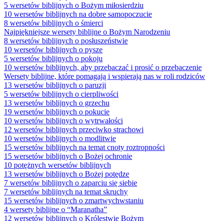
5 wersetów biblijnych o Bożym miłosierdziu
10 wersetów biblijnych na dobre samopoczucie
8 wersetów biblijnych o śmierci
Najpiękniejsze wersety biblijne o Bożym Narodzeniu
8 wersetów biblijnych o posłuszeństwie
10 wersetów biblijnych o pysze
5 wersetów biblijnych o pokoju
10 wersetów biblijnych, aby przebaczać i prosić o przebaczenie
Wersety biblijne, które pomagają i wspierają nas w roli rodziców
13 wersetów biblijnych o paruzji
5 wersetów biblijnych o cierpliwości
13 wersetów biblijnych o grzechu
19 wersetów biblijnych o pokucie
10 wersetów biblijnych o wytrwałości
12 wersetów biblijnych przeciwko strachowi
10 wersetów biblijnych o modlitwie
15 wersetów biblijnych na temat cnoty roztropności
15 wersetów biblijnych o Bożej ochronie
10 potężnych wersetów biblijnych
13 wersetów biblijnych o Bożej potędze
7 wersetów biblijnych o zaparciu się siebie
7 wersetów biblijnych na temat skruchy
15 wersetów biblijnych o zmartwychwstaniu
4 wersety biblijne o “Maranatha”
12 wersetów biblijnych o Królestwie Bożym