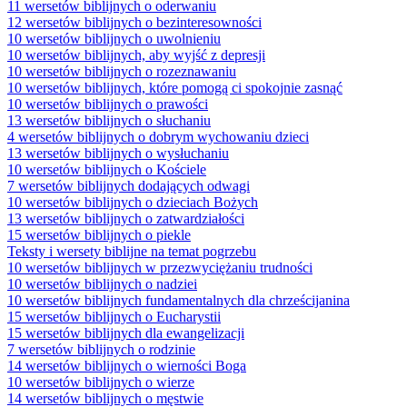
11 wersetów biblijnych o oderwaniu
12 wersetów biblijnych o bezinteresowności
10 wersetów biblijnych o uwolnieniu
10 wersetów biblijnych, aby wyjść z depresji
10 wersetów biblijnych o rozeznawaniu
10 wersetów biblijnych, które pomogą ci spokojnie zasnąć
10 wersetów biblijnych o prawości
13 wersetów biblijnych o słuchaniu
4 wersetów biblijnych o dobrym wychowaniu dzieci
13 wersetów biblijnych o wysłuchaniu
10 wersetów biblijnych o Kościele
7 wersetów biblijnych dodających odwagi
10 wersetów biblijnych o dzieciach Bożych
13 wersetów biblijnych o zatwardziałości
15 wersetów biblijnych o piekle
Teksty i wersety biblijne na temat pogrzebu
10 wersetów biblijnych w przezwyciężaniu trudności
10 wersetów biblijnych o nadziei
10 wersetów biblijnych fundamentalnych dla chrześcijanina
15 wersetów biblijnych o Eucharystii
15 wersetów biblijnych dla ewangelizacji
7 wersetów biblijnych o rodzinie
14 wersetów biblijnych o wierności Boga
10 wersetów biblijnych o wierze
14 wersetów biblijnych o męstwie