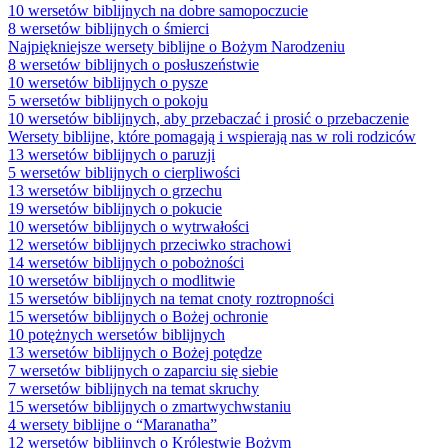
10 wersetów biblijnych na dobre samopoczucie
8 wersetów biblijnych o śmierci
Najpiękniejsze wersety biblijne o Bożym Narodzeniu
8 wersetów biblijnych o posłuszeństwie
10 wersetów biblijnych o pysze
5 wersetów biblijnych o pokoju
10 wersetów biblijnych, aby przebaczać i prosić o przebaczenie
Wersety biblijne, które pomagają i wspierają nas w roli rodziców
13 wersetów biblijnych o paruzji
5 wersetów biblijnych o cierpliwości
13 wersetów biblijnych o grzechu
19 wersetów biblijnych o pokucie
10 wersetów biblijnych o wytrwałości
12 wersetów biblijnych przeciwko strachowi
14 wersetów biblijnych o pobożności
10 wersetów biblijnych o modlitwie
15 wersetów biblijnych na temat cnoty roztropności
15 wersetów biblijnych o Bożej ochronie
10 potężnych wersetów biblijnych
13 wersetów biblijnych o Bożej potędze
7 wersetów biblijnych o zaparciu się siebie
7 wersetów biblijnych na temat skruchy
15 wersetów biblijnych o zmartwychwstaniu
4 wersety biblijne o “Maranatha”
12 wersetów biblijnych o Królestwie Bożym