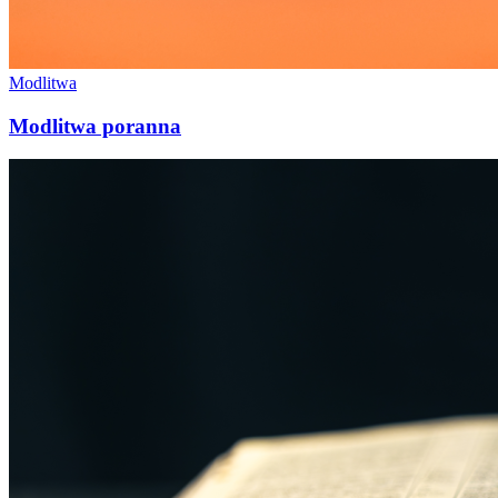
Modlitwa
Modlitwa poranna