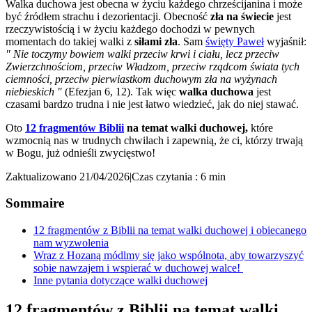
Walka duchowa
jest obecna w
życiu każdego chrześcijanina i może
być źródłem strachu i dezorientacji. Obecność
zła na świecie
jest
rzeczywistością i w życiu każdego dochodzi w pewnych
momentach do takiej walki z
siłami zła
. Sam
święty Paweł
wyjaśnił:
"
Nie toczymy bowiem walki przeciw krwi i ciału, lecz przeciw
Zwierzchnościom, przeciw Władzom, przeciw rządcom świata tych
ciemności, przeciw pierwiastkom duchowym zła na wyżynach
niebieskich "
(Efezjan 6, 12). Tak więc
walka duchowa
jest
czasami bardzo trudna i nie jest łatwo wiedzieć, jak do niej stawać.
Oto
12 fragmentów Biblii
na temat walki duchowej,
które
wzmocnią nas w trudnych chwilach i zapewnią, że ci, którzy trwają
w Bogu, już odnieśli zwycięstwo!
Zaktualizowano 21/04/2026
|
Czas czytania : 6 min
Sommaire
12 fragmentów z Biblii na temat walki duchowej i obiecanego
nam wyzwolenia
Wraz z Hozaną módlmy się jako wspólnota, aby towarzyszyć
sobie nawzajem i wspierać w duchowej walce!
Inne pytania dotyczące walki duchowej
12 fragmentów z Biblii na temat walki