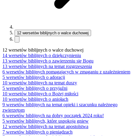
12 wersetów biblijnych o walce duchowej
12 wersetów biblijnych o walce duchowej
14 wersetów biblijnych o dziękczynieniu
13 wersetów biblijnych o zawierzeniu się Bogu
13 wersetów biblijnych na temat rozgrzeszenia
6 wersetów biblijnych pomagających w zmaganiu z uzależnieniem
5 wersetów biblijnych o adoracji
10 wersetów biblijnych na temat duszy
5 wersetów biblijnych o przyjaźni
10 wersetów biblijnych o Bożej miłości
10 wersetów biblijnych o aniołach
9 wersetów biblijnych na temat opieki i szacunku należnego
zwierzętom
6 wersetów biblijnych na dobry początek 2024 roku!
5 wersetów biblijnych, które uspokoją gniew
12 wersetów biblijnych na temat apostolstwa
7 wersetów biblijnych o pieniądzach