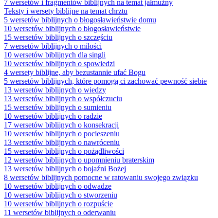
7 wersetów i fragmentów biblijnych na temat jałmużny
Teksty i wersety biblijne na temat chrztu
5 wersetów biblijnych o błogosławieństwie domu
10 wersetów biblijnych o błogosławieństwie
15 wersetów biblijnych o szczęściu
7 wersetów biblijnych o miłości
10 wersetów biblijnych dla singli
10 wersetów biblijnych o spowiedzi
4 wersety biblijne, aby bezustannie ufać Bogu
5 wersetów biblijnych, które pomogą ci zachować pewność siebie
13 wersetów biblijnych o wiedzy
13 wersetów biblijnych o współczuciu
15 wersetów biblijnych o sumieniu
10 wersetów biblijnych o radzie
17 wersetów biblijnych o konsekracji
10 wersetów biblijnych o pocieszeniu
13 wersetów biblijnych o nawróceniu
15 wersetów biblijnych o pożądliwości
12 wersetów biblijnych o upomnieniu braterskim
13 wersetów biblijnych o bojaźni Bożej
8 wersetów biblijnych pomocne w ratowaniu swojego związku
10 wersetów biblijnych o odwadze
10 wersetów biblijnych o stworzeniu
10 wersetów biblijnych o rozpuście
11 wersetów biblijnych o oderwaniu