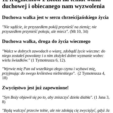
duchowej i obiecanego nam wyzwolenia
Duchowa walka jest w sercu chrześcijańskiego życia
"Nie sądźcie, że przyszedłem pokój przynieść na ziemię; nie
przyszedłem przynieść pokoju, ale miecz".
(Mt 10, 34)
Duchowa walka, droga do życia wiecznego
"
Walcz w dobrych zawodach o wiarę, zdobądź życie wieczne: do
niego zostałeś powołany i o nim złożyłeś dobre wyznanie wobec
wielu świadków."
(1 Tymoteusza 6, 12).
"
Wyrwie mię Pan od wszelkiego złego czynu i wybawi mię,
przyjmując do swego królestwa niebieskiego".
(2 Tymoteusza 4,
18)
Zwycięstwo jest już zapewnione!
"Syn Boży objawił się po to, aby zniszczyć dzieła diabła".
(1 Jana 3,
8)
"
Będą walczyć przeciw tobie, ale nie zdołają cię zwyciężyć,
gdyż Ja