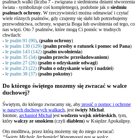
psalmach walki (liczba 7 - związana z siedmioma dniami stworzenia
świata - symbolizuje coś kompletnego), podobnie jak o
siedmiu
psalmach ochrony
. W rzeczywistości można odmawiać i czytać
wiele różnych psalmów, gdy czujemy się słabi lub potrzebujemy
przewodnictwa, ochrony, wsparcia Boga lub uwolnienia od tego, co
nas więzi. Oto 7 psalmów, które mogą Ci pomóc w trudnych
chwilach:
-
le psalm 91 (90)
, (
psalm ochrony
)
-
le psalm 130 (129)
(
psalm prośby o ratunek i pomoc od Pana
)
-
le psalm 143 (142)
(
psalm uwolnienia
)
-
le psalm 35 (34)
(
psalm przeciw prześladowaniom
)
-
le psalm 27 (26)
(
psalm o odzyskanie odwagi
)
-
le psalm 23 (22)
(
Psalm o odzyskanie wiary i nadziei
)
-
le psalm 38 (37)
(
psalm pokutny
)
Do którego świętego mozemy się zwracać w walce
duchowej?
Świętym, do którego zwracamy się, aby
prosić o pomoc i ochronę
w naszych duchowych walkach
, jest
święty Michał
.
Istotnie,
archanioł Michał
jest
wodzem wojsk niebieskich
, tym,
który
walczy ze smokiem
(czyli
diabłem
) w Księdze Apokalipsy.
Oto modlitwa, przez którą możemy się do niego zwracać:
“Święty Michale Archaniele! Wspomagaj nas w walce,