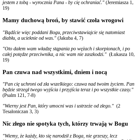
jestem z tobą - wyrocznia Pana - by cię ochraniać."
(Jeremiasza 1,
19)
Mamy duchową broń, by stawić czoła wrogowi
"
Bądźcie więc poddani Bogu, przeciwstawiajcie się natomiast
diabłu, a ucieknie od was."
(Jakuba 4, 7)
"
Oto dałem wam władzę stąpania po wężach i skorpionach, i po
całej potędze przeciwnika, a nic wam nie zaszkodzi."
(Łukasza 10,
19)
Pan czuwa nad wszystkimi, dniem i nocą
"
Pan cię uchroni od zła wszelkiego: czuwa nad twoim życiem. Pan
będzie strzegł twego wyjścia i przyjścia teraz i po wszystkie czasy."
(Psalm 121, 7-8)
"
Wierny jest Pan, który umocni was i ustrzeże od złego."
(2
Tesaloniczan 3, 3)
Nic złego nie spotyka tych, którzy trwają w Bogu
"
Wiemy, że każdy, kto się narodził z Boga, nie grzeszy, lecz