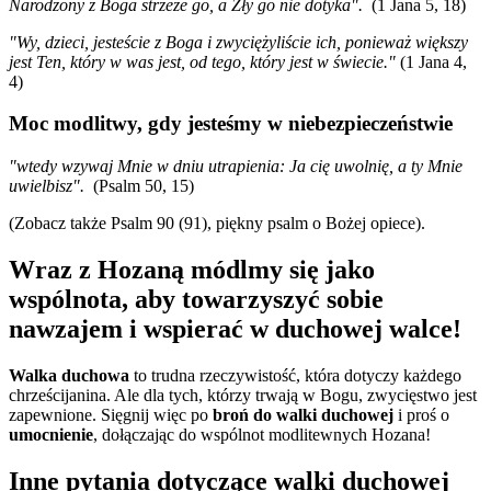
Narodzony z Boga strzeże go, a Zły go nie dotyka".
(1 Jana 5, 18)
"
Wy, dzieci, jesteście z Boga i zwyciężyliście ich, ponieważ większy
jest Ten, który w was jest, od tego, który jest w świecie."
(1 Jana 4,
4)
Moc modlitwy, gdy jesteśmy w niebezpieczeństwie
"
wtedy wzywaj Mnie w dniu utrapienia: Ja cię uwolnię, a ty Mnie
uwielbisz".
(Psalm 50, 15)
(Zobacz także Psalm 90 (91), piękny psalm o Bożej opiece).
Wraz z Hozaną módlmy się jako
wspólnota, aby towarzyszyć sobie
nawzajem i wspierać w duchowej walce!
Walka duchowa
to trudna rzeczywistość, która dotyczy każdego
chrześcijanina. Ale dla tych, którzy trwają w Bogu, zwycięstwo jest
zapewnione. Sięgnij więc po
broń do walki duchowej
i proś o
umocnienie
, dołączając do wspólnot modlitewnych Hozana!
Inne pytania dotyczące walki duchowej