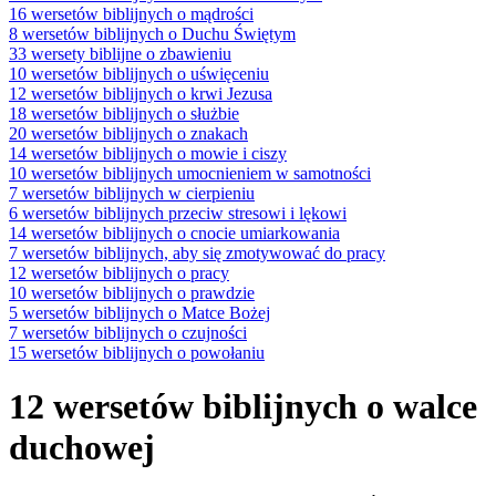
16 wersetów biblijnych o mądrości
8 wersetów biblijnych o Duchu Świętym
33 wersety biblijne o zbawieniu
10 wersetów biblijnych o uświęceniu
12 wersetów biblijnych o krwi Jezusa
18 wersetów biblijnych o służbie
20 wersetów biblijnych o znakach
14 wersetów biblijnych o mowie i ciszy
10 wersetów biblijnych umocnieniem w samotności
7 wersetów biblijnych w cierpieniu
6 wersetów biblijnych przeciw stresowi i lękowi
14 wersetów biblijnych o cnocie umiarkowania
7 wersetów biblijnych, aby się zmotywować do pracy
12 wersetów biblijnych o pracy
10 wersetów biblijnych o prawdzie
5 wersetów biblijnych o Matce Bożej
7 wersetów biblijnych o czujności
15 wersetów biblijnych o powołaniu
12 wersetów biblijnych o walce
duchowej