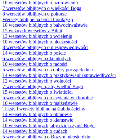
10 wersetów biblijnych o uzdrowieniu
7 wersetów biblijnych o wielkości Boga
8 wersetów biblijnych o pokorze
Wersety biblijne na temat hipokryzji
10 wersetów biblijnych o bałwochwalstwie
15 ważnych wersetów z Biblii
13 wersetów biblijnych o wcieleniu
10 wersetów biblijnych o nieczystości
8 wersetów biblijnych o niesprawiedliwości
14 wersetów biblijnych o poście
6 wersetów biblijnych dla młodych
10 wersetów biblijnych o radości
5 wersetów biblijnych na dobry początek dnia
14 wersetów biblijnych o praktykowaniu sprawiedliwości
12 wersetów biblijnych o wolności
7 wersetów biblijnych, aby wielbić Boga
15 wersetów biblijnych o światłości
5 wersetów biblijnych do czytania w chorobie
10 wersetów biblijnych o małżeństwie
Teksty i wersety biblijne na ślub kościelny
14 wersetów biblijnych o obmowie
14 wersetów biblijnych o kłamstwie
10 wersetów biblijnych, aby dziękczynić Bogu
14 wersetów biblijnych o cudach
5 wersetów biblijnych o Bożym miłosierdziu