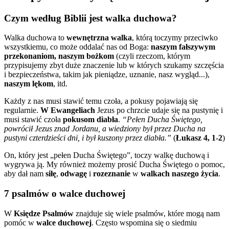
Czym według Biblii jest walka duchowa?
Walka duchowa to
wewnętrzna walka
, którą toczymy przeciwko
wszystkiemu, co może oddalać nas od Boga:
naszym fałszywym
przekonaniom, naszym bożkom
(czyli rzeczom, którym
przypisujemy zbyt duże znaczenie lub w których szukamy szczęścia
i bezpieczeństwa, takim jak pieniądze, uznanie, nasz wygląd...),
naszym lękom
, itd.
Każdy z nas musi stawić temu czoła, a pokusy pojawiają się
regularnie.
W Ewangeliach
Jezus po chrzcie udaje się na pustynię i
musi stawić czoła
pokusom diabła
.
“Pełen Ducha Świętego,
powrócił Jezus znad Jordanu, a wiedziony był przez Ducha na
pustyni czterdzieści dni, i był kuszony przez diabła.”
(
Łukasz 4, 1-2
)
On, który jest „pełen Ducha Świętego”, toczy walkę duchową i
wygrywa ją. My również możemy prosić Ducha Świętego o pomoc,
aby dał nam
siłę
,
odwagę
i
rozeznanie
w
walkach naszego życia
.
7 psalmów o walce duchowej
W
Księdze Psalmów
znajduje się wiele psalmów, które mogą nam
pomóc w
walce duchowej
. Często wspomina się o siedmiu