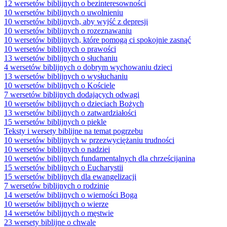
12 wersetów biblijnych o bezinteresowności
10 wersetów biblijnych o uwolnieniu
10 wersetów biblijnych, aby wyjść z depresji
10 wersetów biblijnych o rozeznawaniu
10 wersetów biblijnych, które pomogą ci spokojnie zasnąć
10 wersetów biblijnych o prawości
13 wersetów biblijnych o słuchaniu
4 wersetów biblijnych o dobrym wychowaniu dzieci
13 wersetów biblijnych o wysłuchaniu
10 wersetów biblijnych o Kościele
7 wersetów biblijnych dodających odwagi
10 wersetów biblijnych o dzieciach Bożych
13 wersetów biblijnych o zatwardziałości
15 wersetów biblijnych o piekle
Teksty i wersety biblijne na temat pogrzebu
10 wersetów biblijnych w przezwyciężaniu trudności
10 wersetów biblijnych o nadziei
10 wersetów biblijnych fundamentalnych dla chrześcijanina
15 wersetów biblijnych o Eucharystii
15 wersetów biblijnych dla ewangelizacji
7 wersetów biblijnych o rodzinie
14 wersetów biblijnych o wierności Boga
10 wersetów biblijnych o wierze
14 wersetów biblijnych o męstwie
23 wersety biblijne o chwale