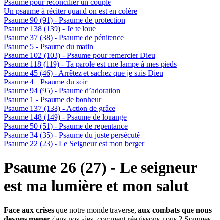
Psaume pour réconcilier un couple
Un psaume à réciter quand on est en colère
Psaume 90 (91) - Psaume de protection
Psaume 138 (139) - Je te loue
Psaume 37 (38) - Psaume de pénitence
Psaume 5 - Psaume du matin
Psaume 102 (103) - Psaume pour remercier Dieu
Psaume 118 (119) - Ta parole est une lampe à mes pieds
Psaume 45 (46) - Arrêtez et sachez que je suis Dieu
Psaume 4 - Psaume du soir
Psaume 94 (95) - Psaume d’adoration
Psaume 1 - Psaume de bonheur
Psaume 137 (138) - Action de grâce
Psaume 148 (149) - Psaume de louange
Psaume 50 (51) - Psaume de repentance
Psaume 34 (35) - Psaume du juste persécuté
Psaume 22 (23) - Le Seigneur est mon berger
Psaume 26 (27) - Le seigneur
est ma lumière et mon salut
Face aux crises
que notre monde traverse,
aux combats que nous
devons mener
dans nos vies, comment réagissons-nous ? Sommes-