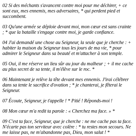
02 Si des méchants s'avancent contre moi pour me déchirer, + ce
sont eux, mes ennemis, mes adversaires, * qui perdent pied et
succombent.
03 Qu'une armée se déploie devant moi, mon cœur est sans crainte
; * que la bataille s'engage contre moi, je garde confiance.
04 J'ai demandé une chose au Seigneur, la seule que je cherche : +
habiter la maison du Seigneur tous les jours de ma vie, * pour
admirer le Seigneur dans sa beauté et m'attacher à son temple.
05 Oui, il me réserve un lieu sûr au jour du malheur ; + il me cache
au plus secret de sa tente, il m'élève sur le roc. *
06 Maintenant je relève la tête devant mes ennemis. J'irai célébrer
dans sa tente le sacrifice d'ovation ; * je chanterai, je fêterai le
Seigneur.
07 Écoute, Seigneur, je t'appelle ! * Pitié ! Réponds-moi !
08 Mon cœur m'a redit ta parole : « Cherchez ma face. » *
09 C'est ta face, Seigneur, que je cherche : ne me cache pas ta face.
N'écarte pas ton serviteur avec colère : * tu restes mon secours. Ne
me laisse pas, ne m'abandonne pas, Dieu, mon salut ! *