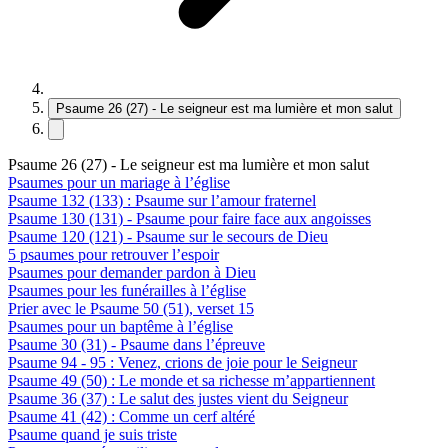
Psaume 26 (27) - Le seigneur est ma lumière et mon salut
Psaume 26 (27) - Le seigneur est ma lumière et mon salut
Psaumes pour un mariage à l’église
Psaume 132 (133) : Psaume sur l’amour fraternel
Psaume 130 (131) - Psaume pour faire face aux angoisses
Psaume 120 (121) - Psaume sur le secours de Dieu
5 psaumes pour retrouver l’espoir
Psaumes pour demander pardon à Dieu
Psaumes pour les funérailles à l’église
Prier avec le Psaume 50 (51), verset 15
Psaumes pour un baptême à l’église
Psaume 30 (31) - Psaume dans l’épreuve
Psaume 94 - 95 : Venez, crions de joie pour le Seigneur
Psaume 49 (50) : Le monde et sa richesse m’appartiennent
Psaume 36 (37) : Le salut des justes vient du Seigneur
Psaume 41 (42) : Comme un cerf altéré
Psaume quand je suis triste