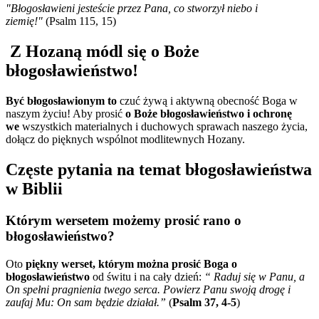
"Błogosławieni jesteście przez Pana, co stworzył niebo i
ziemię!"
(Psalm 115, 15)
Z Hozaną módl się o Boże
błogosławieństwo!
Być błogosławionym to
czuć żywą i aktywną obecność Boga w
naszym życiu! Aby prosić
o Boże błogosławieństwo i ochronę
we
wszystkich materialnych i duchowych sprawach naszego życia,
dołącz do pięknych wspólnot modlitewnych Hozany.
Częste pytania na temat błogosławieństwa
w Biblii
Którym wersetem możemy prosić rano o
błogosławieństwo?
Oto
piękny werset, którym można prosić Boga o
błogosławieństwo
od świtu i na cały dzień:
“
Raduj się w Panu, a
On spełni pragnienia twego serca.
Powierz Panu swoją drogę i
zaufaj Mu: On sam będzie działał
.”
(
Psalm 37, 4-5
)