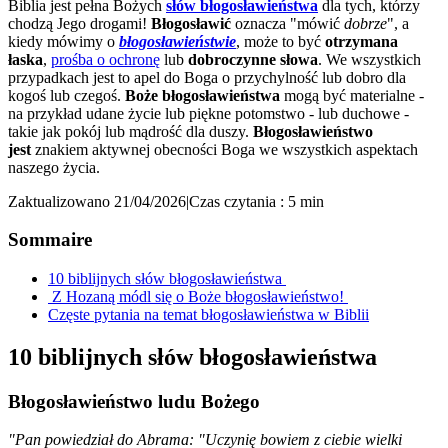
Biblia jest pełna Bożych
słów błogosławieństwa
dla tych, którzy
chodzą Jego drogami!
Błogosławić
oznacza "mówić
dobrze
", a
kiedy mówimy o
błogosławieństwie
, może to być
otrzymana
łaska
,
prośba o ochronę
lub
dobroczynne słowa
. We wszystkich
przypadkach jest to apel do Boga o przychylność lub dobro dla
kogoś lub czegoś.
Boże błogosławieństwa
mogą być materialne -
na przykład udane życie lub piękne potomstwo - lub duchowe -
takie jak pokój lub mądrość dla duszy.
Błogosławieństwo
jest
znakiem aktywnej obecności Boga we wszystkich aspektach
naszego życia.
Zaktualizowano 21/04/2026
|
Czas czytania : 5 min
Sommaire
10 biblijnych słów błogosławieństwa
Z Hozaną módl się o Boże błogosławieństwo!
Częste pytania na temat błogosławieństwa w Biblii
10 biblijnych słów błogosławieństwa
Błogosławieństwo ludu Bożego
"Pan powiedział do Abrama: "Uczynię bowiem z ciebie wielki