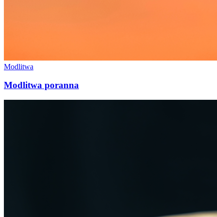
Modlitwa
Modlitwa poranna