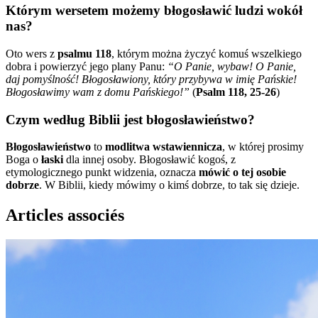
Którym wersetem możemy błogosławić ludzi wokół
nas?
Oto wers z
psalmu 118
, którym można życzyć komuś wszelkiego
dobra i powierzyć jego plany Panu:
“
O Panie, wybaw! O Panie,
daj pomyślność! Błogosławiony, który przybywa w imię Pańskie!
Błogosławimy wam z domu Pańskiego
!”
(
Psalm 118, 25-26
)
Czym według Biblii jest błogosławieństwo?
Błogosławieństwo
to
modlitwa wstawiennicza
, w której prosimy
Boga o
łaski
dla innej osoby. Błogosławić kogoś, z
etymologicznego punkt widzenia, oznacza
mówić o tej osobie
dobrze
. W Biblii, kiedy mówimy o kimś dobrze, to tak się dzieje.
Articles associés