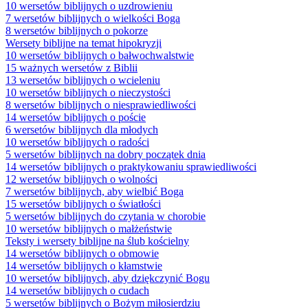
10 wersetów biblijnych o uzdrowieniu
7 wersetów biblijnych o wielkości Boga
8 wersetów biblijnych o pokorze
Wersety biblijne na temat hipokryzji
10 wersetów biblijnych o bałwochwalstwie
15 ważnych wersetów z Biblii
13 wersetów biblijnych o wcieleniu
10 wersetów biblijnych o nieczystości
8 wersetów biblijnych o niesprawiedliwości
14 wersetów biblijnych o poście
6 wersetów biblijnych dla młodych
10 wersetów biblijnych o radości
5 wersetów biblijnych na dobry początek dnia
14 wersetów biblijnych o praktykowaniu sprawiedliwości
12 wersetów biblijnych o wolności
7 wersetów biblijnych, aby wielbić Boga
15 wersetów biblijnych o światłości
5 wersetów biblijnych do czytania w chorobie
10 wersetów biblijnych o małżeństwie
Teksty i wersety biblijne na ślub kościelny
14 wersetów biblijnych o obmowie
14 wersetów biblijnych o kłamstwie
10 wersetów biblijnych, aby dziękczynić Bogu
14 wersetów biblijnych o cudach
5 wersetów biblijnych o Bożym miłosierdziu