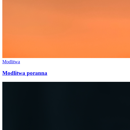
Modlitwa
Modlitwa poranna