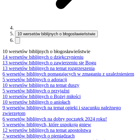
10 wersetów biblijnych o błogosławieństwie
10 wersetów biblijnych o błogosławieństwie
14 wersetów biblijnych o dziękczynieniu
13 wersetów biblijnych o zawierzeniu się Bogu
13 wersetów biblijnych na temat rozgrzeszenia
6 wersetów biblijnych pomagających w zmaganiu z uzależnieniem
5 wersetów biblijnych o adoracji
10 wersetów biblijnych na temat duszy
5 wersetów biblijnych o przyjaźni
10 wersetów biblijnych o Bożej miłości
10 wersetów biblijnych o aniołach
9 wersetów biblijnych na temat opieki i szacunku należnego
zwierzętom
6 wersetów biblijnych na dobry początek 2024 roku!
5 wersetów biblijnych, które uspokoją gniew
12 wersetów biblijnych na temat apostolstwa
7 wersetów biblijnych o pieniądzach