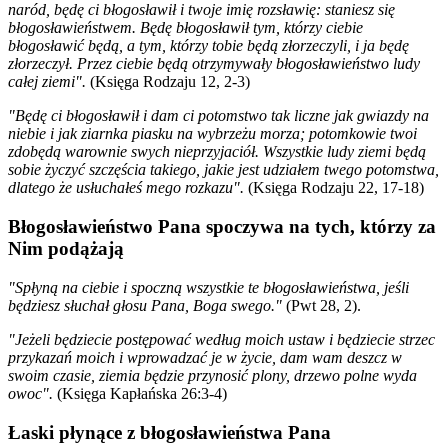
naród, będę ci błogosławił i twoje imię rozsławię: staniesz się
błogosławieństwem. Będę błogosławił tym, którzy ciebie
błogosławić będą, a tym, którzy tobie będą złorzeczyli, i ja będę
złorzeczył. Przez ciebie będą otrzymywały błogosławieństwo ludy
całej ziemi".
(Księga Rodzaju 12, 2-3)
"Będę ci błogosławił i dam ci potomstwo tak liczne jak gwiazdy na
niebie i jak ziarnka piasku na wybrzeżu morza; potomkowie twoi
zdobędą warownie swych nieprzyjaciół. Wszystkie ludy ziemi będą
sobie życzyć szczęścia takiego, jakie jest udziałem twego potomstwa,
dlatego że usłuchałeś mego rozkazu".
(Księga Rodzaju 22, 17-18)
Błogosławieństwo Pana spoczywa na tych, którzy za
Nim podążają
"Spłyną na ciebie i spoczną wszystkie te błogosławieństwa, jeśli
będziesz słuchał głosu Pana, Boga swego."
(Pwt 28, 2).
"Jeżeli będziecie postępować według moich ustaw i będziecie strzec
przykazań moich i wprowadzać je w życie, dam wam deszcz w
swoim czasie, ziemia będzie przynosić plony, drzewo polne wyda
owoc".
(Księga Kapłańska 26:3-4)
Łaski płynące z błogosławieństwa Pana