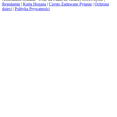
Regulamin
|
Karta Hozana
|
Często Zadawane Pytania
|
Ochrona
dzieci
|
Polityka Prywatności