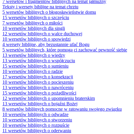
7 wersetów i fragmentów biblijnych na temat jałmużny
Teksty i wersety biblijne na temat chrztu
5 wersetów biblijnych o błogosławieństwie domu
15 wersetów biblijnych o szczęściu
7 wersetów biblijnych o miłości
10 wersetów biblijnych dla singli
12 wersetów biblijnych o walce duchowej
10 wersetów biblijnych o spowiedzi
4 wersety biblijne, aby bezustannie ufać Bogu
5 wersetów biblijnych, które pomogą ci zachować pewność siebie
13 wersetów biblijnych o wiedzy
13 wersetów biblijnych o współczuciu
15 wersetów biblijnych o sumieniu
10 wersetów biblijnych o radzie
17 wersetów biblijnych o konsekracji
10 wersetów biblijnych o pocieszeniu
13 wersetów biblijnych o nawróceniu
15 wersetów biblijnych o pożądliwości
12 wersetów biblijnych o upomnieniu braterskim
13 wersetów biblijnych o bojaźni Bożej
8 wersetów biblijnych pomocne w ratowaniu swojego związku
10 wersetów biblijnych o odwadze
10 wersetów biblijnych o stworzeniu
10 wersetów biblijnych o rozpuście
11 wersetów biblijnych o oderwaniu