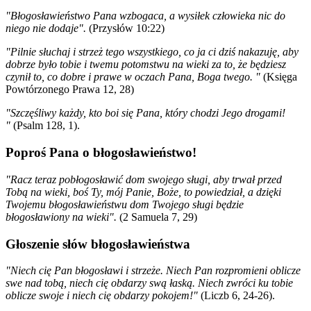
"Błogosławieństwo Pana wzbogaca, a wysiłek człowieka nic do
niego nie dodaje".
(Przysłów 10:22)
"Pilnie słuchaj i strzeż tego wszystkiego, co ja ci dziś nakazuję, aby
dobrze było tobie i twemu potomstwu na wieki za to, że będziesz
czynił to, co dobre i prawe w oczach Pana, Boga twego. "
(Księga
Powtórzonego Prawa 12, 28)
"Szczęśliwy każdy, kto boi się Pana, który chodzi Jego drogami!
"
(Psalm 128, 1).
Poproś Pana o błogosławieństwo!
"Racz teraz pobłogosławić dom swojego sługi, aby trwał przed
Tobą na wieki, boś Ty, mój Panie, Boże, to powiedział, a dzięki
Twojemu błogosławieństwu dom Twojego sługi będzie
błogosławiony na wieki".
(2 Samuela 7, 29)
Głoszenie słów błogosławieństwa
"Niech cię Pan błogosławi i strzeże. Niech Pan rozpromieni oblicze
swe nad tobą, niech cię obdarzy swą łaską. Niech zwróci ku tobie
oblicze swoje i niech cię obdarzy pokojem!"
(Liczb 6, 24-26).