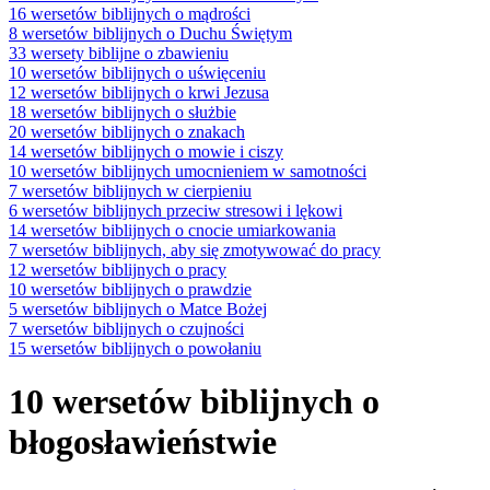
16 wersetów biblijnych o mądrości
8 wersetów biblijnych o Duchu Świętym
33 wersety biblijne o zbawieniu
10 wersetów biblijnych o uświęceniu
12 wersetów biblijnych o krwi Jezusa
18 wersetów biblijnych o służbie
20 wersetów biblijnych o znakach
14 wersetów biblijnych o mowie i ciszy
10 wersetów biblijnych umocnieniem w samotności
7 wersetów biblijnych w cierpieniu
6 wersetów biblijnych przeciw stresowi i lękowi
14 wersetów biblijnych o cnocie umiarkowania
7 wersetów biblijnych, aby się zmotywować do pracy
12 wersetów biblijnych o pracy
10 wersetów biblijnych o prawdzie
5 wersetów biblijnych o Matce Bożej
7 wersetów biblijnych o czujności
15 wersetów biblijnych o powołaniu
10 wersetów biblijnych o
błogosławieństwie