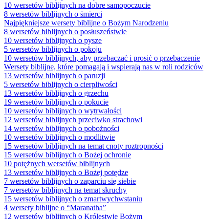
10 wersetów biblijnych na dobre samopoczucie
8 wersetów biblijnych o śmierci
Najpiękniejsze wersety biblijne o Bożym Narodzeniu
8 wersetów biblijnych o posłuszeństwie
10 wersetów biblijnych o pysze
5 wersetów biblijnych o pokoju
10 wersetów biblijnych, aby przebaczać i prosić o przebaczenie
Wersety biblijne, które pomagają i wspierają nas w roli rodziców
13 wersetów biblijnych o paruzji
5 wersetów biblijnych o cierpliwości
13 wersetów biblijnych o grzechu
19 wersetów biblijnych o pokucie
10 wersetów biblijnych o wytrwałości
12 wersetów biblijnych przeciwko strachowi
14 wersetów biblijnych o pobożności
10 wersetów biblijnych o modlitwie
15 wersetów biblijnych na temat cnoty roztropności
15 wersetów biblijnych o Bożej ochronie
10 potężnych wersetów biblijnych
13 wersetów biblijnych o Bożej potędze
7 wersetów biblijnych o zaparciu się siebie
7 wersetów biblijnych na temat skruchy
15 wersetów biblijnych o zmartwychwstaniu
4 wersety biblijne o “Maranatha”
12 wersetów biblijnych o Królestwie Bożym