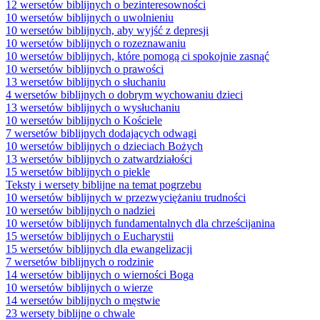
12 wersetów biblijnych o bezinteresowności
10 wersetów biblijnych o uwolnieniu
10 wersetów biblijnych, aby wyjść z depresji
10 wersetów biblijnych o rozeznawaniu
10 wersetów biblijnych, które pomogą ci spokojnie zasnąć
10 wersetów biblijnych o prawości
13 wersetów biblijnych o słuchaniu
4 wersetów biblijnych o dobrym wychowaniu dzieci
13 wersetów biblijnych o wysłuchaniu
10 wersetów biblijnych o Kościele
7 wersetów biblijnych dodających odwagi
10 wersetów biblijnych o dzieciach Bożych
13 wersetów biblijnych o zatwardziałości
15 wersetów biblijnych o piekle
Teksty i wersety biblijne na temat pogrzebu
10 wersetów biblijnych w przezwyciężaniu trudności
10 wersetów biblijnych o nadziei
10 wersetów biblijnych fundamentalnych dla chrześcijanina
15 wersetów biblijnych o Eucharystii
15 wersetów biblijnych dla ewangelizacji
7 wersetów biblijnych o rodzinie
14 wersetów biblijnych o wierności Boga
10 wersetów biblijnych o wierze
14 wersetów biblijnych o męstwie
23 wersety biblijne o chwale