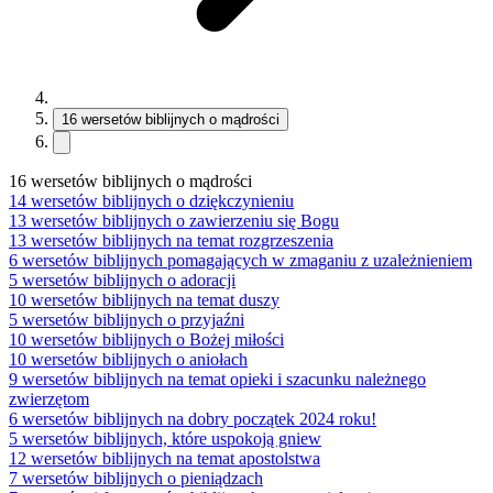
16 wersetów biblijnych o mądrości
16 wersetów biblijnych o mądrości
14 wersetów biblijnych o dziękczynieniu
13 wersetów biblijnych o zawierzeniu się Bogu
13 wersetów biblijnych na temat rozgrzeszenia
6 wersetów biblijnych pomagających w zmaganiu z uzależnieniem
5 wersetów biblijnych o adoracji
10 wersetów biblijnych na temat duszy
5 wersetów biblijnych o przyjaźni
10 wersetów biblijnych o Bożej miłości
10 wersetów biblijnych o aniołach
9 wersetów biblijnych na temat opieki i szacunku należnego
zwierzętom
6 wersetów biblijnych na dobry początek 2024 roku!
5 wersetów biblijnych, które uspokoją gniew
12 wersetów biblijnych na temat apostolstwa
7 wersetów biblijnych o pieniądzach