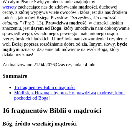
W całym Piśmie Świętym nieustannie znajdujemy
wersety
zachęcające nas do zdobywania
mądrości
, duchowej
cechy, z której wypływa wiele owoców i która jest dla nas źródłem
radości, jak mówi Księga Przysłów
“Szczęśliwy, kto mądrość
osiągnął ”
(Prz 3, 13).
Prawdziwa mądrość
, w chrześcijańskim
znaczeniu, jest
darem od Boga
, który umożliwia nam dokonywanie
sprawiedliwego, świadomego, pewnego i natchnionego osądu
rzeczy boskich i ludzkich. Umożliwia nam zrozumienie i czynienie
woli Bożej poprzez rozróżnianie dobra od zła. Innymi słowy,
bycie
mądrym
oznacza działanie lub mówienie na wzór Boga, który
działa przez nas!
Zaktualizowano 21/04/2026
|
Czas czytania : 4 min
Sommaire
16 fragmentów Biblii o mądrości
Módl się z Hozaną, aby prosić o prawdziwą mądrość, która
pochodzi od Boga!
16 fragmentów Biblii o mądrości
Bóg, źródło wszelkiej mądrości