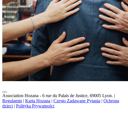
Association Hozana - 6 rue du Palais de Justice, 69005 Lyon.
|
Regulamin
|
Karta Hozana
|
Często Zadawane Pytania
|
Ochrona
dzieci
|
Polityka Prywatności