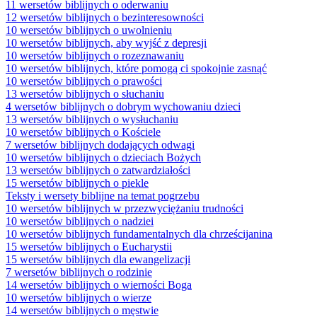
11 wersetów biblijnych o oderwaniu
12 wersetów biblijnych o bezinteresowności
10 wersetów biblijnych o uwolnieniu
10 wersetów biblijnych, aby wyjść z depresji
10 wersetów biblijnych o rozeznawaniu
10 wersetów biblijnych, które pomogą ci spokojnie zasnąć
10 wersetów biblijnych o prawości
13 wersetów biblijnych o słuchaniu
4 wersetów biblijnych o dobrym wychowaniu dzieci
13 wersetów biblijnych o wysłuchaniu
10 wersetów biblijnych o Kościele
7 wersetów biblijnych dodających odwagi
10 wersetów biblijnych o dzieciach Bożych
13 wersetów biblijnych o zatwardziałości
15 wersetów biblijnych o piekle
Teksty i wersety biblijne na temat pogrzebu
10 wersetów biblijnych w przezwyciężaniu trudności
10 wersetów biblijnych o nadziei
10 wersetów biblijnych fundamentalnych dla chrześcijanina
15 wersetów biblijnych o Eucharystii
15 wersetów biblijnych dla ewangelizacji
7 wersetów biblijnych o rodzinie
14 wersetów biblijnych o wierności Boga
10 wersetów biblijnych o wierze
14 wersetów biblijnych o męstwie