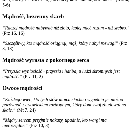
5-6)
Mądrość, bezcenny skarb
“Raczej mądrość nabywać niż złoto, lepiej mieć rozum - niż srebro.”
(Prz 16, 16)
“Szczęśliwy, kto mądrość osiągnął, mąż, który nabył rozwagi”
(Prz
3, 13)
Mądrość wyrasta z pokornego serca
“Przyszła wyniosłość - przyszła i hańba, u ludzi skromnych jest
mądrość.”
(Prz 11, 2)
Owoce mądrości
“Każdego więc, kto tych słów moich słucha i wypełnia je, można
porównać z człowiekiem roztropnym, który dom swój zbudował na
skale.”
(Mt 7, 24)
“Mądry sercem przyjmie nakazy, upadnie, kto wargi ma
nierozsądne.”
(Prz 10, 8)