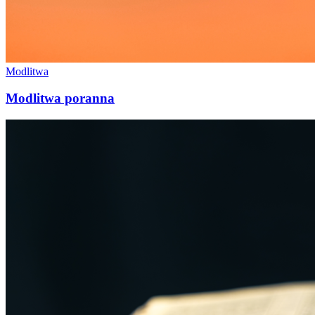
Modlitwa
Modlitwa poranna