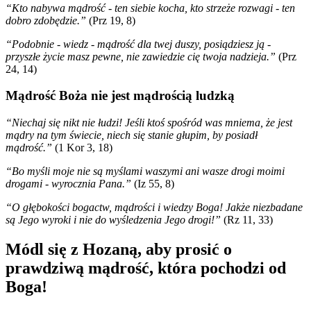
“Kto nabywa mądrość - ten siebie kocha, kto strzeże rozwagi - ten
dobro zdobędzie.”
(Prz 19, 8)
“Podobnie - wiedz - mądrość dla twej duszy, posiądziesz ją -
przyszłe życie masz pewne, nie zawiedzie cię twoja nadzieja.”
(Prz
24, 14)
Mądrość Boża nie jest mądrością ludzką
“Niechaj się nikt nie łudzi! Jeśli ktoś spośród was mniema, że jest
mądry na tym świecie, niech się stanie głupim, by posiadł
mądrość.”
(1 Kor 3, 18)
“Bo myśli moje nie są myślami waszymi ani wasze drogi moimi
drogami - wyrocznia Pana.”
(Iz 55, 8)
“O głębokości bogactw, mądrości i wiedzy Boga! Jakże niezbadane
są Jego wyroki i nie do wyśledzenia Jego drogi!”
(Rz 11, 33)
Módl się z Hozaną, aby prosić o
prawdziwą mądrość, która pochodzi od
Boga!