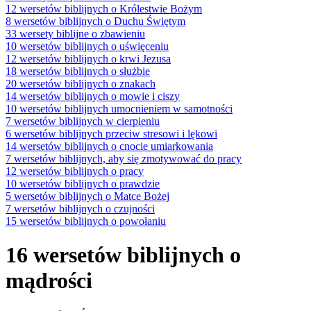
12 wersetów biblijnych o Królestwie Bożym
8 wersetów biblijnych o Duchu Świętym
33 wersety biblijne o zbawieniu
10 wersetów biblijnych o uświęceniu
12 wersetów biblijnych o krwi Jezusa
18 wersetów biblijnych o służbie
20 wersetów biblijnych o znakach
14 wersetów biblijnych o mowie i ciszy
10 wersetów biblijnych umocnieniem w samotności
7 wersetów biblijnych w cierpieniu
6 wersetów biblijnych przeciw stresowi i lękowi
14 wersetów biblijnych o cnocie umiarkowania
7 wersetów biblijnych, aby się zmotywować do pracy
12 wersetów biblijnych o pracy
10 wersetów biblijnych o prawdzie
5 wersetów biblijnych o Matce Bożej
7 wersetów biblijnych o czujności
15 wersetów biblijnych o powołaniu
16 wersetów biblijnych o
mądrości