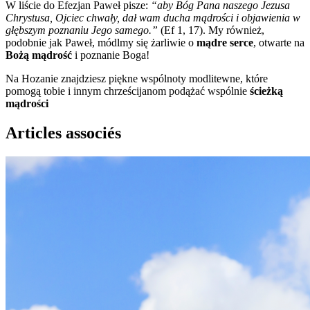
W liście do Efezjan Paweł pisze:
“aby Bóg Pana naszego Jezusa
Chrystusa, Ojciec chwały, dał wam ducha mądrości i objawienia w
głębszym poznaniu Jego samego.”
(Ef 1, 17). My również,
podobnie jak Paweł, módlmy się żarliwie o
mądre serce
, otwarte na
Bożą mądrość
i poznanie Boga!
Na Hozanie znajdziesz piękne wspólnoty modlitewne, które
pomogą tobie i innym chrześcijanom podążać wspólnie
ścieżką
mądrości
Articles associés