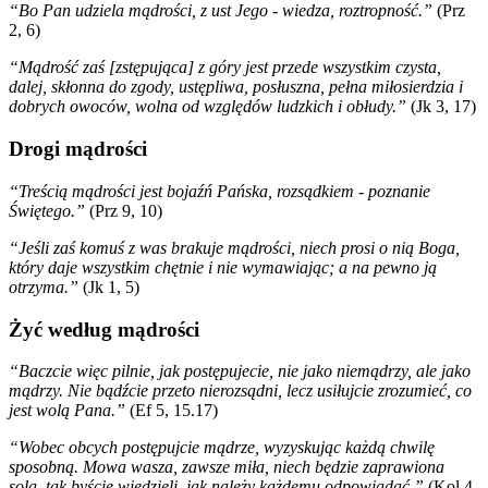
“Bo Pan udziela mądrości, z ust Jego - wiedza, roztropność.”
(Prz
2, 6)
“Mądrość zaś [zstępująca] z góry jest przede wszystkim czysta,
dalej, skłonna do zgody, ustępliwa, posłuszna, pełna miłosierdzia i
dobrych owoców, wolna od względów ludzkich i obłudy.”
(Jk 3, 17)
Drogi mądrości
“Treścią mądrości jest bojaźń Pańska, rozsądkiem - poznanie
Świętego.”
(Prz 9, 10)
“Jeśli zaś komuś z was brakuje mądrości, niech prosi o nią Boga,
który daje wszystkim chętnie i nie wymawiając; a na pewno ją
otrzyma.”
(Jk 1, 5)
Żyć według mądrości
“Baczcie więc pilnie, jak postępujecie, nie jako niemądrzy, ale jako
mądrzy. Nie bądźcie przeto nierozsądni, lecz usiłujcie zrozumieć, co
jest wolą Pana.”
(Ef 5, 15.17)
“Wobec obcych postępujcie mądrze, wyzyskując każdą chwilę
sposobną. Mowa wasza, zawsze miła, niech będzie zaprawiona
solą, tak byście wiedzieli, jak należy każdemu odpowiadać.”
(Kol 4,