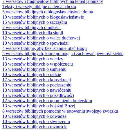
7 wersetów i fragmentów biblijnych na temat jałmużny
Teksty i wersety biblijne na temat chrztu
5 wersetów biblijnych o błogosławieństwie domu
10 wersetów biblijnych o błogosławieństwie
15 wersetów biblijnych o szczęściu
7 wersetów biblijnych o miłości
10 wersetów biblijnych dla singli
12 wersetów biblijnych o walce duchowej
10 wersetów biblijnych o spowiedzi
4 wersety biblijne, aby bezustannie ufać Bogu
5 wersetów biblijnych, które pomogą ci zachować pewność siebie
13 wersetów biblijnych o wiedzy
13 wersetów biblijnych o współczuciu
15 wersetów biblijnych o sumieniu
10 wersetów biblijnych o radzie
17 wersetów biblijnych o konsekracji
10 wersetów biblijnych o pocieszeniu
13 wersetów biblijnych o nawróceniu
15 wersetów biblijnych o pożądliwości
12 wersetów biblijnych o upomnieniu braterskim
13 wersetów biblijnych o bojaźni Bożej
8 wersetów biblijnych pomocne w ratowaniu swojego związku
10 wersetów biblijnych o odwadze
10 wersetów biblijnych o stworzeniu
10 wersetów biblijnych o rozpuście