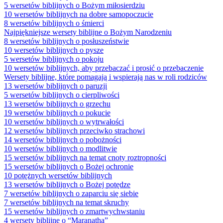
5 wersetów biblijnych o Bożym miłosierdziu
10 wersetów biblijnych na dobre samopoczucie
8 wersetów biblijnych o śmierci
Najpiękniejsze wersety biblijne o Bożym Narodzeniu
8 wersetów biblijnych o posłuszeństwie
10 wersetów biblijnych o pysze
5 wersetów biblijnych o pokoju
10 wersetów biblijnych, aby przebaczać i prosić o przebaczenie
Wersety biblijne, które pomagają i wspierają nas w roli rodziców
13 wersetów biblijnych o paruzji
5 wersetów biblijnych o cierpliwości
13 wersetów biblijnych o grzechu
19 wersetów biblijnych o pokucie
10 wersetów biblijnych o wytrwałości
12 wersetów biblijnych przeciwko strachowi
14 wersetów biblijnych o pobożności
10 wersetów biblijnych o modlitwie
15 wersetów biblijnych na temat cnoty roztropności
15 wersetów biblijnych o Bożej ochronie
10 potężnych wersetów biblijnych
13 wersetów biblijnych o Bożej potędze
7 wersetów biblijnych o zaparciu się siebie
7 wersetów biblijnych na temat skruchy
15 wersetów biblijnych o zmartwychwstaniu
4 wersety biblijne o “Maranatha”