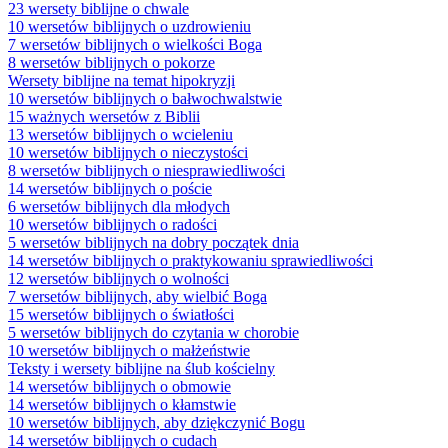
23 wersety biblijne o chwale
10 wersetów biblijnych o uzdrowieniu
7 wersetów biblijnych o wielkości Boga
8 wersetów biblijnych o pokorze
Wersety biblijne na temat hipokryzji
10 wersetów biblijnych o bałwochwalstwie
15 ważnych wersetów z Biblii
13 wersetów biblijnych o wcieleniu
10 wersetów biblijnych o nieczystości
8 wersetów biblijnych o niesprawiedliwości
14 wersetów biblijnych o poście
6 wersetów biblijnych dla młodych
10 wersetów biblijnych o radości
5 wersetów biblijnych na dobry początek dnia
14 wersetów biblijnych o praktykowaniu sprawiedliwości
12 wersetów biblijnych o wolności
7 wersetów biblijnych, aby wielbić Boga
15 wersetów biblijnych o światłości
5 wersetów biblijnych do czytania w chorobie
10 wersetów biblijnych o małżeństwie
Teksty i wersety biblijne na ślub kościelny
14 wersetów biblijnych o obmowie
14 wersetów biblijnych o kłamstwie
10 wersetów biblijnych, aby dziękczynić Bogu
14 wersetów biblijnych o cudach