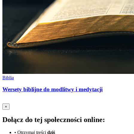
Biblia
Wersety biblijne do modlitwy i medytacji
×
Dołącz do tej społeczności online:
•
Otrzymaj treści
dziś