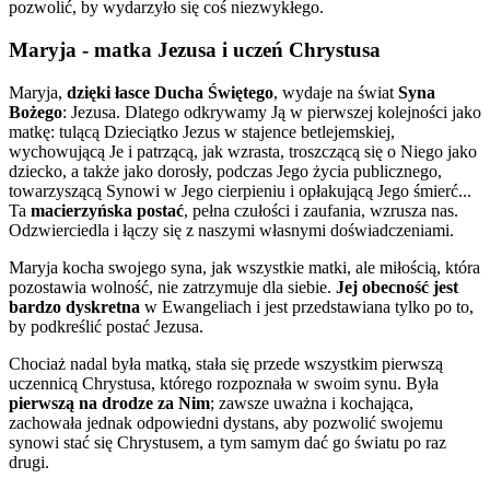
pozwolić, by wydarzyło się coś niezwykłego.
Maryja - matka Jezusa i uczeń Chrystusa
Maryja,
dzięki łasce Ducha Świętego
, wydaje na świat
Syna
Bożego
: Jezusa. Dlatego odkrywamy Ją w pierwszej kolejności jako
matkę: tulącą Dzieciątko Jezus w stajence betlejemskiej,
wychowującą Je i patrzącą, jak wzrasta, troszczącą się o Niego jako
dziecko, a także jako dorosły, podczas Jego życia publicznego,
towarzyszącą Synowi w Jego cierpieniu i opłakującą Jego śmierć...
Ta
macierzyńska postać
, pełna czułości i zaufania, wzrusza nas.
Odzwierciedla i łączy się z naszymi własnymi doświadczeniami.
Maryja kocha swojego syna, jak wszystkie matki, ale miłością, która
pozostawia wolność, nie zatrzymuje dla siebie.
Jej obecność jest
bardzo dyskretna
w Ewangeliach i jest przedstawiana tylko po to,
by podkreślić postać Jezusa.
Chociaż nadal była matką, stała się przede wszystkim pierwszą
uczennicą Chrystusa, którego rozpoznała w swoim synu. Była
pierwszą na drodze za Nim
; zawsze uważna i kochająca,
zachowała jednak odpowiedni dystans, aby pozwolić swojemu
synowi stać się Chrystusem, a tym samym dać go światu po raz
drugi.