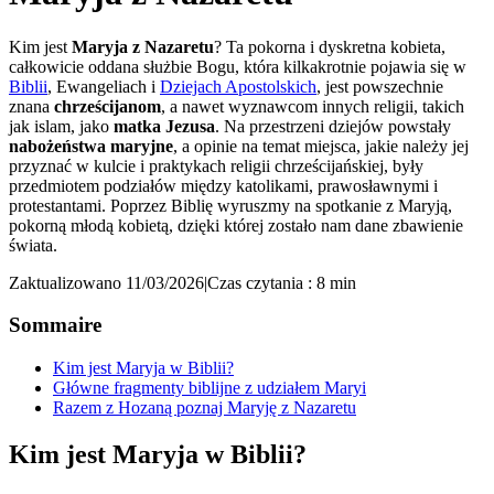
Kim jest
Maryja z Nazaretu
? Ta pokorna i dyskretna kobieta,
całkowicie oddana służbie Bogu, która kilkakrotnie pojawia się w
Biblii
, Ewangeliach i
Dziejach Apostolskich
, jest powszechnie
znana
chrześcijanom
, a nawet wyznawcom innych religii, takich
jak islam, jako
matka Jezusa
. Na przestrzeni dziejów powstały
nabożeństwa maryjne
, a opinie na temat miejsca, jakie należy jej
przyznać w kulcie i praktykach religii chrześcijańskiej, były
przedmiotem podziałów między katolikami, prawosławnymi i
protestantami. Poprzez Biblię wyruszmy na spotkanie z Maryją,
pokorną młodą kobietą, dzięki której zostało nam dane zbawienie
świata.
Zaktualizowano 11/03/2026
|
Czas czytania : 8 min
Sommaire
Kim jest Maryja w Biblii?
Główne fragmenty biblijne z udziałem Maryi
Razem z Hozaną poznaj Maryję z Nazaretu
Kim jest Maryja w Biblii?