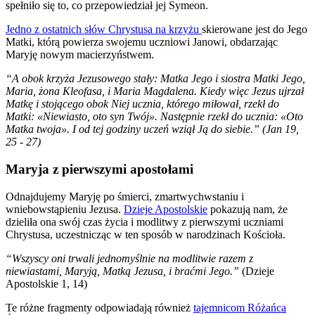
spełniło się to, co przepowiedział jej Symeon.
Jedno z ostatnich słów Chrystusa na krzyżu
skierowane jest do Jego
Matki, którą powierza swojemu uczniowi Janowi, obdarzając
Maryję nowym macierzyństwem.
“A obok krzyża Jezusowego stały: Matka Jego i siostra Matki Jego,
Maria, żona Kleofasa, i Maria Magdalena. Kiedy więc Jezus ujrzał
Matkę i stojącego obok Niej ucznia, którego miłował, rzekł do
Matki: «Niewiasto, oto syn Twój». Następnie rzekł do ucznia: «Oto
Matka twoja». I od tej godziny uczeń wziął Ją do siebie.” (Jan 19,
25 - 27)
Maryja z pierwszymi apostołami
Odnajdujemy Maryję po śmierci, zmartwychwstaniu i
wniebowstąpieniu Jezusa.
Dzieje Apostolskie
pokazują nam, że
dzieliła ona swój czas życia i modlitwy z pierwszymi uczniami
Chrystusa, uczestnicząc w ten sposób w narodzinach Kościoła.
“Wszyscy oni trwali jednomyślnie na modlitwie razem z
niewiastami, Maryją, Matką Jezusa, i braćmi Jego.”
(Dzieje
Apostolskie 1, 14)
Te różne fragmenty odpowiadają również
tajemnicom Różańca