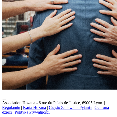
Association Hozana - 6 rue du Palais de Justice, 69005 Lyon.
|
Regulamin
|
Karta Hozana
|
Często Zadawane Pytania
|
Ochrona
dzieci
|
Polityka Prywatności