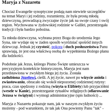
Maryja z Nazaretu
Chociaż Ewangelie synoptyczne podają nam niewiele szczegółów
na temat Maryi i jej rodziny, rozumiemy, że była prostą młodą
dziewczyną, prowadzącą zwyczajne życie jak na swoje czasy i swój
region. Wychowana w żydowskiej rodzinie w Galilei, przestrzegała
tradycji i była bardzo pobożna.
Ta młoda dziewczyna, wybrana przez Boga do urodzenia Jego
Syna, nie wydaje się w żaden sposób wyróżniać spośród innych
dziewcząt. Jednak jej
czystość
,
pokora
i
duch posłuszeństwa
Panu
sprawiają, że jest ona właściwą osobą do wypełnienia Bożego planu
dla ludzkości.
Podobnie jak Jezus, którego Pismo Święte umieszcza w
precyzyjnym kontekście historycznym, Maryja jest nam
przedstawiona w zwykłym biegu jej życia. Została
zaślubiona
Józefowi
,
cieśli. A jej życie, nawet po
wizycie anioła
i
zwiastowaniu
, obracało się wokół niepozornej codziennej rutyny:
praca, czas spędzony z rodziną (
wizyta u Elżbiety
) lub przyjaciółmi
(
wesele w Kanie
), przestrzeganie rytuałów religijnych (
ofiarowanie
Jezusa w świątyni
) i wymogi administracyjne (spis ludności) ...
Maryja z Nazaretu pokazuje nam, jak w naszym zwykłym życiu
możemy - pod warunkiem, że tak jak Ona powiemy Panu "tak" -