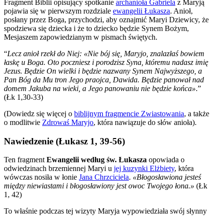
Fragment Biblii opisujący spotkanie
archanioła Gabriela
z Maryją
pojawia się w pierwszym rozdziale
ewangelii Łukasza
. Anioł,
posłany przez Boga, przychodzi, aby oznajmić Maryi Dziewicy, że
spodziewa się dziecka i że to dziecko będzie Synem Bożym,
Mesjaszem zapowiedzianym w pismach świętych.
“
Lecz anioł rzekł do Niej: «Nie bój się, Maryjo, znalazłaś bowiem
łaskę u Boga. Oto poczniesz i porodzisz Syna, któremu nadasz imię
Jezus. Będzie On wielki i będzie nazwany Synem Najwyższego, a
Pan Bóg da Mu tron Jego praojca, Dawida. Będzie panował nad
domem Jakuba na wieki, a Jego panowaniu nie będzie końca»
.”
(Łk 1,30-33)
(Dowiedz się więcej o
biblijnym fragmencie Zwiastowania
, a także
o modlitwie
Zdrowaś Maryjo
, która nawiązuje do słów anioła).
Nawiedzenie (Łukasz 1, 39-56)
Ten fragment
Ewangelii według św. Łukasza
opowiada o
odwiedzinach brzemiennej Maryi u
jej kuzynki Elżbiety
, która
wówczas nosiła w łonie
Jana Chrzciciela
.
«Błogosławiona jesteś
między niewiastami i błogosławiony jest owoc Twojego łona.»
(Łk
1, 42)
To właśnie podczas tej wizyty Maryja wypowiedziała swój słynny