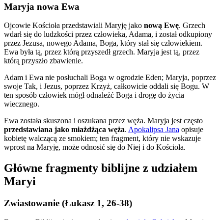
Maryja nowa Ewa
Ojcowie Kościoła przedstawiali Maryję jako
nową Ewę
. Grzech
wdarł się do ludzkości przez człowieka, Adama, i został odkupiony
przez Jezusa, nowego Adama, Boga, który stał się człowiekiem.
Ewa była tą, przez którą przyszedł grzech. Maryja jest tą, przez
którą przyszło zbawienie.
Adam i Ewa nie posłuchali Boga w ogrodzie Eden; Maryja, poprzez
swoje Tak, i Jezus, poprzez Krzyż, całkowicie oddali się Bogu. W
ten sposób człowiek mógł odnaleźć Boga i drogę do życia
wiecznego.
Ewa została skuszona i oszukana przez węża. Maryja jest często
przedstawiana jako miażdżąca węża
.
Apokalipsa Jana
opisuje
kobietę walczącą ze smokiem; ten fragment, który nie wskazuje
wprost na Maryję, może odnosić się do Niej i do Kościoła.
Główne fragmenty biblijne z udziałem
Maryi
Zwiastowanie (Łukasz 1, 26-38)