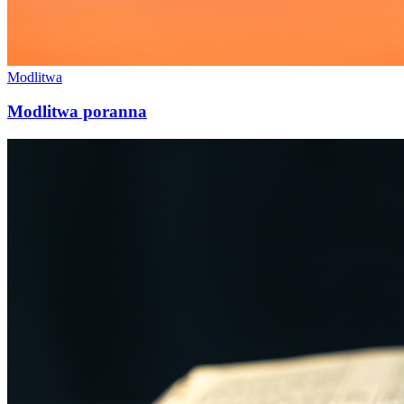
Modlitwa
Modlitwa poranna