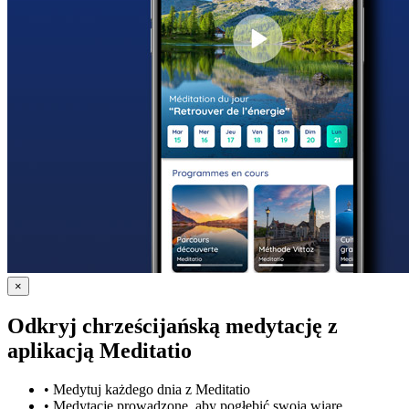
×
Odkryj chrześcijańską medytację z
aplikacją Meditatio
•
Medytuj każdego dnia z Meditatio
•
Medytacje prowadzone, aby pogłębić swoją wiarę