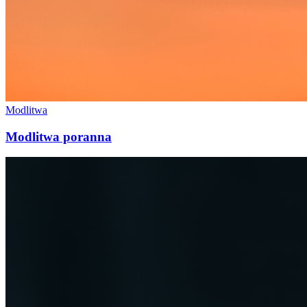
Modlitwa
Modlitwa poranna