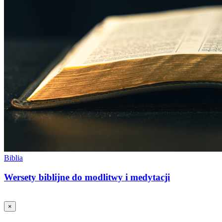
Biblia
Wersety biblijne do modlitwy i medytacji
×