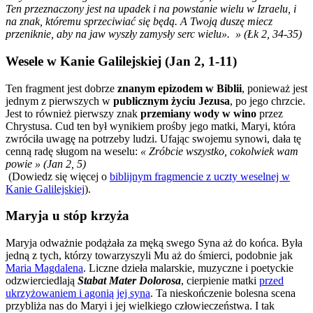
Ten przeznaczony jest na upadek i na powstanie wielu w Izraelu, i
na znak, któremu sprzeciwiać się będą. A Twoją duszę miecz
przeniknie, aby na jaw wyszły zamysły serc wielu». » (Łk 2, 34-35)
Wesele w Kanie Galilejskiej (Jan 2, 1-11)
Ten fragment jest dobrze
znanym epizodem w Biblii
, ponieważ jest
jednym z pierwszych w
publicznym życiu Jezusa
, po jego chrzcie.
Jest to również pierwszy znak
przemiany wody w wino
przez
Chrystusa. Cud ten był wynikiem prośby jego matki, Maryi, która
zwróciła uwagę na potrzeby ludzi. Ufając swojemu synowi, dała tę
cenną radę sługom na weselu:
« Zróbcie wszystko, cokolwiek wam
powie » (Jan 2, 5)
(Dowiedz się więcej o
biblijnym fragmencie z uczty weselnej w
Kanie Galilejskiej
).
Maryja u stóp krzyża
Maryja odważnie podążała za męką swego Syna aż do końca. Była
jedną z tych, którzy towarzyszyli Mu aż do śmierci, podobnie jak
Maria Magdalena
. Liczne dzieła malarskie, muzyczne i poetyckie
odzwierciedlają
Stabat Mater Dolorosa
, cierpienie matki
przed
ukrzyżowaniem i agonią jej syna
. Ta nieskończenie bolesna scena
przybliża nas do Maryi i jej wielkiego człowieczeństwa. I tak