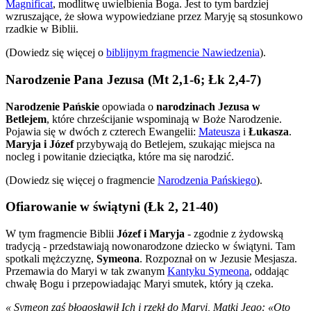
Magnificat
, modlitwę uwielbienia Boga. Jest to tym bardziej
wzruszające, że słowa wypowiedziane przez Maryję są stosunkowo
rzadkie w Biblii.
(Dowiedz się więcej o
biblijnym fragmencie Nawiedzenia
).
Narodzenie Pana Jezusa (Mt 2,1-6; Łk 2,4-7)
Narodzenie Pańskie
opowiada o
narodzinach Jezusa w
Betlejem
, które chrześcijanie wspominają w Boże Narodzenie.
Pojawia się w dwóch z czterech Ewangelii:
Mateusza
i
Łukasza
.
Maryja i Józef
przybywają do Betlejem, szukając miejsca na
nocleg i powitanie dzieciątka, które ma się narodzić.
(Dowiedz się więcej o fragmencie
Narodzenia Pańskiego
).
Ofiarowanie w świątyni (Łk 2, 21-40)
W tym fragmencie Biblii
Józef i Maryja
- zgodnie z żydowską
tradycją - przedstawiają nowonarodzone dziecko w świątyni. Tam
spotkali mężczyznę,
Symeona
. Rozpoznał on w Jezusie Mesjasza.
Przemawia do Maryi w tak zwanym
Kantyku Symeona
, oddając
chwałę Bogu i przepowiadając Maryi smutek, który ją czeka.
« Symeon zaś błogosławił Ich i rzekł do Maryi, Matki Jego: «Oto