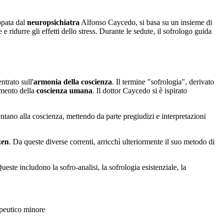
ppata dal
neuropsichiatra
Alfonso Caycedo, si basa su un insieme di
e ridurre gli effetti dello stress. Durante le sedute, il sofrologo guida
trato sull'
armonia della coscienza
. Il termine "sofrologia", derivato
amento della
coscienza umana
. Il dottor Caycedo si è ispirato
ntano alla coscienza, mettendo da parte pregiudizi e interpretazioni
zen
. Da queste diverse correnti, arricchì ulteriormente il suo metodo di
este includono la sofro-analisi, la sofrologia esistenziale, la
apeutico minore