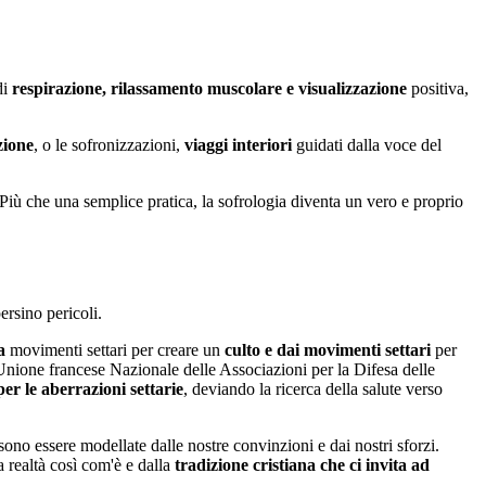
di
respirazione, rilassamento muscolare e visualizzazione
positiva,
zione
, o le sofronizzazioni,
viaggi interiori
guidati dalla voce del
 Più che una semplice pratica, la sofrologia diventa un vero e proprio
ersino pericoli.
a
movimenti settari per creare un
culto
e dai movimenti settari
per
Unione francese Nazionale delle Associazioni per la Difesa delle
per le aberrazioni settarie
, deviando la ricerca della salute verso
ssono essere modellate dalle nostre convinzioni e dai nostri sforzi.
a realtà così com'è e dalla
tradizione cristiana che ci invita ad