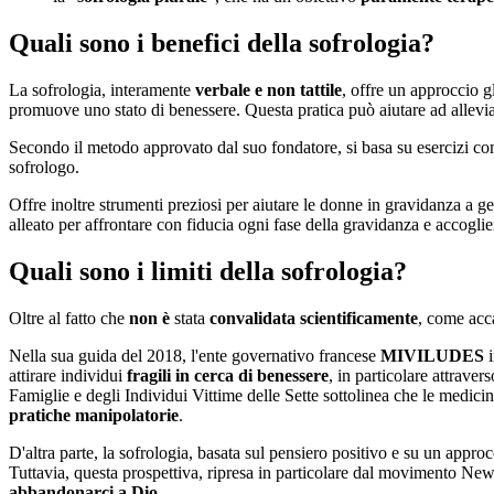
Quali sono i benefici della sofrologia?
La sofrologia, interamente
verbale e non tattile
, offre un approccio g
promuove uno stato di benessere. Questa pratica può aiutare ad allevi
Secondo il metodo approvato dal suo fondatore, si basa su esercizi co
sofrologo.
Offre inoltre strumenti preziosi per aiutare le donne in gravidanza a g
alleato per affrontare con fiducia ogni fase della gravidanza e accogli
Quali sono i limiti della sofrologia?
Oltre al fatto che
non è
stata
convalidata scientificamente
, come acca
Nella sua guida del 2018, l'ente governativo francese
MIVILUDES
i
attirare individui
fragili in cerca di benessere
, in particolare attraver
Famiglie e degli Individui Vittime delle Sette sottolinea che le medici
pratiche manipolatorie
.
D'altra parte, la sofrologia, basata sul pensiero positivo e su un approc
Tuttavia, questa prospettiva, ripresa in particolare dal movimento New A
abbandonarci a Dio
.