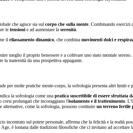
lobale che agisce sia sul
corpo che sulla mente
. Combinando esercizi 
are le
tensioni
e ad aumentare la
serenità
.
me il
rilassamento dinamico
, che combina
movimenti dolci e respira
estire meglio il proprio benessere e a coltivare uno stato mentale sereno.
ere la maternità da una prospettiva appagante.
de per molte pratiche mente-corpo, la sofrologia presenta altri limiti e p
ndica la sofrologia come una
pratica suscettibile di essere sfruttata d
so corsi prolungati che incoraggiano l'
isolamento e il trattenimento
. L'
ne alternative, come la sofrologia, possono costituire
un terreno fertile 
cio incentrato sul potere personale, afferma che la felicità e la realtà po
ge, è lontana dalle tradizioni filosofiche che ci invitano ad accettare l