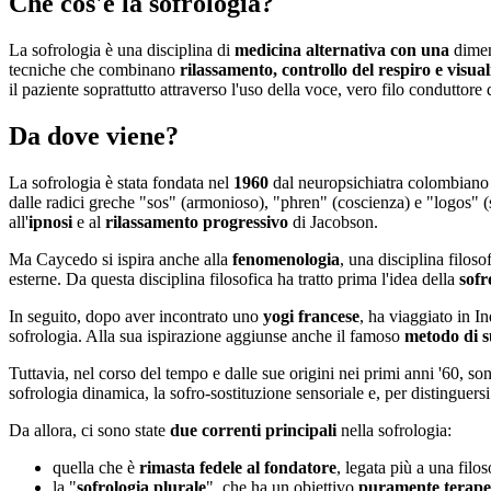
Che cos'è la sofrologia?
La sofrologia è una disciplina di
medicina alternativa con una
dime
tecniche che combinano
rilassamento, controllo del respiro e visual
il paziente soprattutto attraverso l'uso della voce, vero filo conduttore d
Da dove viene?
La sofrologia è stata fondata nel
1960
dal neuropsichiatra colombian
dalle radici greche "sos" (armonioso), "phren" (coscienza) e "logos" (
all'
ipnosi
e al
rilassamento progressivo
di Jacobson.
Ma Caycedo si ispira anche alla
fenomenologia
, una disciplina filoso
esterne. Da questa disciplina filosofica ha tratto prima l'idea della
sofr
In seguito, dopo aver incontrato uno
yogi francese
, ha viaggiato in I
sofrologia. Alla sua ispirazione aggiunse anche il famoso
metodo di s
Tuttavia, nel corso del tempo e dalle sue origini nei primi anni '60, so
sofrologia dinamica, la sofro-sostituzione sensoriale e, per distinguer
Da allora, ci sono state
due correnti principali
nella sofrologia:
quella che è
rimasta fedele al fondatore
, legata più a una filos
la "
sofrologia plurale
", che ha un obiettivo
puramente terape