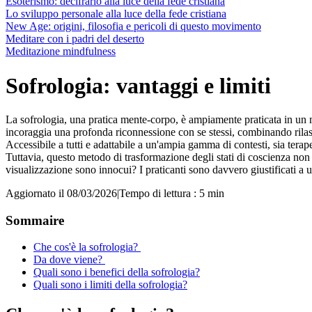
Esoterismo: decifrarlo alla luce della fede cristiana
Lo sviluppo personale alla luce della fede cristiana
New Age: origini, filosofia e pericoli di questo movimento
Meditare con i padri del deserto
Meditazione mindfulness
Sofrologia: vantaggi e limiti
La sofrologia, una pratica mente-corpo, è ampiamente praticata in un mon
incoraggia una profonda riconnessione con se stessi, combinando rilas
Accessibile a tutti e adattabile a un'ampia gamma di contesti, sia terap
Tuttavia, questo metodo di trasformazione degli stati di coscienza non 
visualizzazione sono innocui? I praticanti sono davvero giustificati a ut
Aggiornato il 08/03/2026
|
Tempo di lettura : 5 min
Sommaire
Che cos'è la sofrologia?
Da dove viene?
Quali sono i benefici della sofrologia?
Quali sono i limiti della sofrologia?