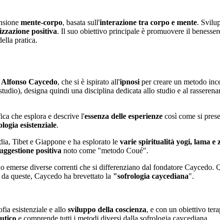
nsione
mente-corpo
, basata sull'
interazione tra corpo e mente
. Svilu
izzazione positiva
. Il suo obiettivo principale è promuovere il benessere 
ella pratica.
o
Alfonso Caycedo
, che si è ispirato all'
ipnosi
per creare un metodo incen
studio), designa quindi una disciplina dedicata allo studio e al rasseren
fica che esplora e descrive l'
essenza delle esperienze
così come si prese
ologia esistenziale
.
ndia, Tibet e Giappone e ha esplorato le
varie spiritualità yogi, lama e 
uggestione positiva
noto come "metodo Coué".
no emerse diverse correnti che si differenziano dal fondatore Caycedo. Qu
si da queste, Caycedo ha brevettato la
"sofrologia caycediana
".
ofia esistenziale e allo
sviluppo della coscienza
, e con un obiettivo ter
utico
e comprende tutti i metodi diversi dalla sofrologia caycediana.