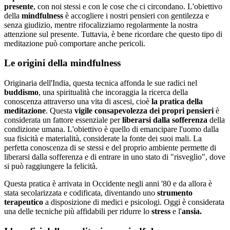
presente
, con noi stessi e con le cose che ci circondano. L'obiettivo
della
mindfulness
è accogliere i nostri pensieri con gentilezza e
senza giudizio, mentre rifocalizziamo regolarmente la nostra
attenzione sul presente. Tuttavia, è bene ricordare che questo tipo di
meditazione può comportare anche pericoli.
Le origini della mindfulness
Originaria dell'India, questa tecnica affonda le sue radici nel
buddismo
, una spiritualità che incoraggia la ricerca della
conoscenza attraverso una vita di ascesi, cioè
la pratica della
meditazione
. Questa
vigile consapevolezza dei propri pensieri
è
considerata un fattore essenziale per
liberarsi dalla sofferenza
della
condizione umana. L'obiettivo è quello di emancipare l'uomo dalla
sua fisicità e materialità, considerate la fonte dei suoi mali. La
perfetta conoscenza di se stessi e del proprio ambiente permette di
liberarsi dalla sofferenza e di entrare in uno stato di "risveglio", dove
si può raggiungere la felicità.
Questa pratica è arrivata in Occidente negli anni '80 e da allora è
stata secolarizzata e codificata, diventando uno
strumento
terapeutico
a disposizione di medici e psicologi. Oggi è considerata
una delle tecniche più affidabili per ridurre lo
stress
e l'
ansia.