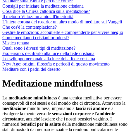
Meditare sulla Bibbia: perché e come?
Consigli per iniziare la meditazione cristiana
Cosa dice la Chiesa cattolica sulla meditazione?
Il metodo Vittoz: un aiuto all'interiorità
L'intera corona del rosario: un altro modo di meditare sui Vangeli
Che cos'è la contemplazione?
Gestire le emozioni: accoglierle e comprenderle per vivere meglio
Come meditano i cristiani ortodossi?
Mistica renana
Quali sono i diversi tipi di meditazione?
Esoterismo: decifrarlo alla luce della fede cristiana
Lo sviluppo personale alla luce della fede cristiana
New Age: origini, filosofia e pericoli di questo movimento
Meditare con i padri del deserto
Meditazione mindfulness
La
meditazione
mindfulness
è una tecnica meditativa per essere
consapevoli di noi stessi e del mondo che ci circonda. Attraverso la
meditazione
mindfulness, impariamo a
lasciarci andare
e a
rivolgere la mente verso le
sensazioni corporee
e l'
ambiente
circostante
, anziché lasciare che i nostri pensieri vaghino. I
numerosi
benefici
per la salute
della
meditazione mindfulness sono
stati dimostrati dai neuroscienziati e la rendono particolarmente