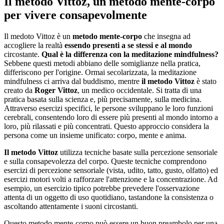
Il metodo Vittoz, un metodo mente-corpo
per vivere consapevolmente
Il medoto Vittoz è un
metodo mente-corpo
che insegna ad
accogliere la realtà
essendo presenti a se stessi e al mondo
circostante.
Qual è la differenza con la meditazione mindfulness?
Sebbene questi metodi abbiano delle somiglianze nella pratica,
differiscono per l'origine. Ormai secolarizzata, la meditazione
mindfulness ci arriva dal buddismo, mentre
il metodo Vittoz
è stato
creato da
Roger Vittoz
, un medico occidentale. Si tratta di una
pratica basata sulla scienza e, più precisamente, sulla medicina.
Attraverso esercizi specifici, le persone sviluppano le loro funzioni
cerebrali, consentendo loro di essere più presenti al mondo intorno a
loro, più rilassati e più concentrati. Questo approccio considera la
persona come un insieme unificato: corpo, mente e anima.
Il metodo Vittoz
utilizza tecniche basate sulla percezione sensoriale
e sulla consapevolezza del corpo. Queste tecniche comprendono
esercizi di percezione sensoriale (vista, udito, tatto, gusto, olfatto) ed
esercizi motori volti a rafforzare l'attenzione e la concentrazione. Ad
esempio, un esercizio tipico potrebbe prevedere l'osservazione
attenta di un oggetto di uso quotidiano, tastandone la consistenza o
ascoltando attentamente i suoni circostanti.
Questo metodo mente-corpo può essere un buon preambolo per una