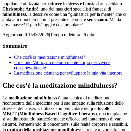
popolare e utilizzata per
ridurre lo stress
e l'ansia.
Lo psichiatra
Christophe André,
uno dei maggiori specialisti francesi di
mindfulness
, la descrive come una "ginnastica per la mente" che ci
aiuta a riconnetterci con il presente e le nostre
sensazioni
. Ma da
dove nasce? E perché oggi è così popolare?
Aggiornato il 15/06/2026
|
Tempo di lettura : 6 min
Sommaire
Che cos'è la meditazione mindfulness?
Il metodo Vittoz, un metodo mente-corpo per vivere
consapevolmente
La meditazione cristiana per sviluppare la mia vita interiore
Che cos'è la meditazione mindfulness?
La
meditazione mindfulness
è una tecnica di meditazione
riconosciuta dalla medicina per il suo impatto sulla riduzione dello
stress et dell'ansia. È utilizzata in particolare nel
protocollo
MBCT
(Mindfulness Based Cognitive Therapy
), una terapia che
si sta dimostrando particolarmente efficace nel trattamento di vari
disturbi. Permettendo di concentrarsi sulle realtà corporee e sensibili,
la pratica della meditazione mindfulness
ci mette in contatto con il