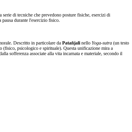
 serie di tecniche che prevedono posture fisiche, esercizi di
a pausa durante l'esercizio fisico.
 morale. Descritto in particolare da
Patañjali
nello
Yoga-sutra
(un testo
no (fisico, psicologico e spirituale). Questa unificazione mira a
alla sofferenza associate alla vita incarnata e materiale, secondo il