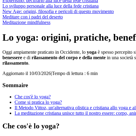
Esoterismo: decifrarlo alla luce della fede cristiana
Lo sviluppo personale alla luce della fede cristiana
New Age: origini, filosofia e pericoli di questo movimento
Meditare con i padri del deserto
Meditazione mindfulness
Lo yoga: origini, pratiche, benefi
Oggi ampiamente praticato in Occidente, lo
yoga
è spesso percepito si
benessere
e di
rilassamento del corpo e della mente
in una società s
rilassamento
.
Aggiornato il 10/03/2026
|
Tempo di lettura : 6 min
Sommaire
Che cos'è lo yoga?
Come si pratica lo yoga?
Il Metodo Vittoz, un'alternativa olistica e cristiana allo yoga e a
La meditazione cristiana unisce tutto il nostro essere: corpo, ani
Che cos'è lo yoga?