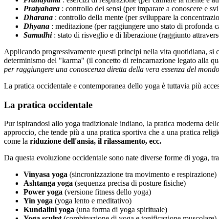
Pratyahara
: controllo dei sensi (per imparare a conoscere e sv
Dharana
: controllo della mente (per sviluppare la concentrazio
Dhyana
: meditazione (per raggiungere uno stato di profonda c
Samadhi
: stato di risveglio e di liberazione (raggiunto attraverso
Applicando progressivamente questi principi nella vita quotidiana, si 
determinismo del "karma" (il concetto di reincarnazione legato alla qua
per raggiungere una conoscenza diretta della vera essenza del mond
La pratica occidentale e contemporanea dello yoga è tuttavia più access
La pratica occidentale
Pur ispirandosi allo yoga tradizionale indiano, la pratica moderna dello 
approccio, che tende più a una pratica sportiva che a una pratica religi
come la
riduzione dell'
ansia, il
rilassamento, ecc.
Da questa evoluzione occidentale sono nate diverse forme di yoga, tra
Vinyasa yoga
(sincronizzazione tra movimento e respirazione)
Ashtanga yoga
(sequenza precisa di posture fisiche)
Power yoga
(versione fitness dello yoga)
Yin yoga
(yoga lento e meditativo)
Kundalini yoga
(una forma di yoga spirituale)
Yoga sculpt
(combinazione di yoga e tonificazione muscolare)