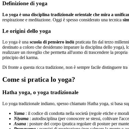
Definizione di yoga
Lo yoga è una disciplina tradizionale orientale che mira a unific
respirazione e meditazione. Oggi è spesso considerato una tecnica
sim
Le origini dello yoga
Lo yoga è una
scuola di pensiero indù
praticata fin dal terzo mille
destinato a coloro che desiderano imparare la disciplina dello yoga), 
realizzare un risveglio che permetta all'uomo di trascendere la propria 
principio del karma.
Di fronte a questa ricca tradizione, non è sempre facile distinguere tra 
Come si pratica lo yoga?
Hatha yoga, o yoga tradizionale
Lo yoga tradizionale indiano, spesso chiamato Hatha yoga, si basa sugli
Yama
: il codice di condotta nella società (regole etiche e moral
Niyama
: autodisciplina (per conoscere se stessi, coltivare l'acce
Asana
: posture del corpo (pratica regolare di posture per mante
Pranayama
: esercizi di respirazione (per calmare la mente e au