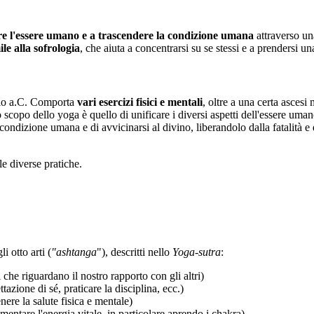
are l'essere umano e a trascendere la condizione umana
attraverso una
ile alla
sofrologia
, che aiuta a concentrarsi su se stessi e a prendersi un
nnio a.C. Comporta
vari esercizi fisici e mentali
, oltre a una certa ascesi
lo scopo dello yoga
è quello di unificare i diversi aspetti dell'essere uma
condizione umana e di avvicinarsi al divino, liberandolo dalla fatalità e d
le diverse pratiche.
 otto arti (
"ashtanga
"), descritti nello
Yoga-sutra
:
i che riguardano il nostro rapporto con gli altri)
ttazione di sé, praticare la disciplina, ecc.)
nere la salute fisica e mentale)
mentare l'energia vitale, in particolare aprendo i chakra)