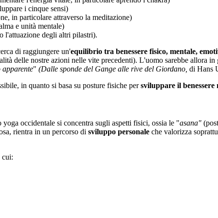
iluppare i cinque sensi)
ne, in particolare attraverso la meditazione)
alma e unità mentale)
 l'attuazione degli altri pilastri).
cerca di raggiungere un'
equilibrio tra benessere fisico, mentale, emoti
lità delle nostre azioni nelle vite precedenti). L'uomo sarebbe allora in
o apparente
"
(Dalle sponde del Gange alle rive del Giordano,
di Hans U
ibile, in quanto si basa su posture fisiche per
sviluppare il benessere
yoga occidentale si concentra sugli aspetti fisici, ossia le "
asana
"
(post
osa, rientra in un percorso di
sviluppo personale
che valorizza soprattu
 cui: