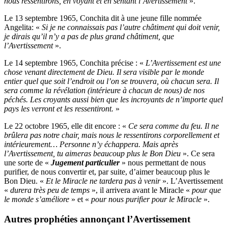
nous ressentirons, en voyant et en sentant l’Avertissement
».
Le 13 septembre 1965, Conchita dit à une jeune fille nommée
Angelita: «
Si je ne connaissais pas l’autre châtiment qui doit venir,
je dirais qu’il n’y a pas de plus grand châtiment, que
l’Avertissement
».
Le 14 septembre 1965, Conchita précise : «
L’Avertissement est une
chose venant directement de Dieu. Il sera visible par le monde
entier quel que soit l’endroit ou l’on se trouvera, où chacun sera. Il
sera comme la révélation (intérieure à chacun de nous) de nos
péchés. Les croyants aussi bien que les incroyants de n’importe quel
pays les verront et les ressentiront.
»
Le 22 octobre 1965, elle dit encore : «
Ce sera comme du feu. Il ne
brûlera pas notre chair, mais nous le ressentirons corporellement et
intérieurement… Personne n’y échappera. Mais après
l’Avertissement, tu aimeras beaucoup plus le Bon Dieu
». Ce sera
une sorte de «
Jugement particulier
» nous permettant de nous
purifier, de nous convertir et, par suite, d’aimer beaucoup plus le
Bon Dieu. «
Et le Miracle ne tardera pas à venir
». L’Avertissement
«
durera très peu de temps
», il arrivera avant le Miracle «
pour que
le monde s’améliore
» et «
pour nous purifier pour le Miracle
».
Autres prophéties annonçant l’Avertissement