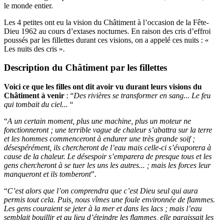
le monde entier.
Les 4 petites ont eu la vision du Châtiment à l’occasion de la Fête-
Dieu 1962 au cours d’extases nocturnes. En raison des cris d’effroi
poussés par les fillettes durant ces visions, on a appelé ces nuits : «
Les nuits des cris ».
Description du Châtiment par les fillettes
Voici ce que les filles ont dit avoir vu durant leurs visions du
Châtiment à venir
: “
Des rivières se transformer en sang... Le feu
qui tombait du ciel...
“
“
A un certain moment, plus une machine, plus un moteur ne
fonctionneront ; une terrible vague de chaleur s’abattra sur la terre
et les hommes commenceront à endurer une très grande soif ;
désespérément, ils chercheront de l’eau mais celle-ci s’évaporera à
cause de la chaleur. Le désespoir s’emparera de presque tous et les
gens chercheront à se tuer les uns les autres... ; mais les forces leur
manqueront et ils tomberont
”.
“
C’est alors que l’on comprendra que c’est Dieu seul qui aura
permis tout cela. Puis, nous vîmes une foule environnée de flammes.
Les gens couraient se jeter à la mer et dans les lacs ; mais l’eau
semblait bouillir et au lieu d’éteindre les flammes, elle paraissait les