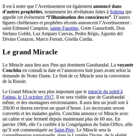
Il est à noter que l’Avertissement est également
annoncé dans
d’autres prophéties
, notamment les révélations faites à
Sulema
qui
appelle cet événement
“l’Illumination des consciences”
. D’autres
figures chrétiennes et prophètes récents annoncent l’Avertissement :
saint Edmund Campion,
sainte Faustine
, Grete Ganseforth, Don
Stefano Gobbi, Luz Amparo Cuevas, Pedro Régis, Agustin del
Divino Corazon, Marco Ferrari, Gisella Cardia.
Le grand Miracle
Le Miracle aura lieu aux Pins qui dominent Garabandal. La
voyante
Conchita
en connaît la date et l’annoncera huit jours avant selon la
demande de Notre Dame. Le fruit de ce Miracle sera la conversion
de la Russie.
Le Grand Miracle sera plus important que le
miracle du soleil à
Fatima, le 13 octobre 1917
. Il ne sera visible que de Garabandal
même, et des montagnes environnantes. Il aura lieu un jeudi soir à
20h30 et durera environ un quart d’heure. Les incroyants seront
convertis et les malades guéris. Conchita annonce ce Miracle avec
un calme et une fermeté depuis maintenant plus de 60 ans. En
janvier 1966, elle l’a confiée à la Congrégation du Saint-Office, afin
qu’il soit communiquée au
Saint-Père
. Le Miracle sera la
compréhension surnaturelle, dans la Lumière Divine, de la réalité