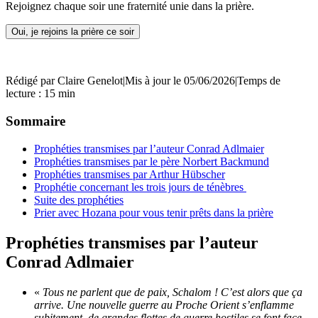
Rejoignez chaque soir une fraternité unie dans la prière.
Oui, je rejoins la prière ce soir
Rédigé par
Claire Genelot
|
Mis à jour le 05/06/2026
|
Temps de
lecture : 15 min
Sommaire
Prophéties transmises par l’auteur Conrad Adlmaier
Prophéties transmises par le père Norbert Backmund
Prophéties transmises par Arthur Hübscher
Prophétie concernant les trois jours de ténèbres
Suite des prophéties
Prier avec Hozana pour vous tenir prêts dans la prière
Prophéties transmises par l’auteur
Conrad Adlmaier
«
Tous ne parlent que de paix, Schalom ! C’est alors que ça
arrive. Une nouvelle guerre au Proche Orient s’enflamme
subitement, de grandes flottes de guerre hostiles se font face