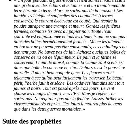
«
Un jour pendant la guerre tout devient sombre. Alors éclate
une grêle avec des éclairs et le tonnerre et un tremblement de
terre ébranle la terre. Alors ne sortez pas de la maison ! Les
lumières s’éteignent sauf celles des chandelles (cierges
consacrés) le courant électrique est coupé. Qui respire la
poudre attrapera une crampe et meurt. Gardez les fenêtres
fermées, colmatez les avec du papier noir. Toute l’eau
courante est empoisonnée et tous les aliments qui ne sont pas
dans des boîtes hermétiquement fermées. Même les aliments
en bocaux ne peuvent pas être consommés, ces emballages ne
tiennent pas. Ne buvez pas de lait. Achetez quelques boîtes de
conserve de riz ou de légumineux. Le pain et la farine se
conservent, l’humide moisit, comme la viande sauf si elle est
dans une boîte de conserve en zinc. Dehors c’est la poussière
mortelle. Il meurt beaucoup de gens. Les fleuves seront
tellement à sec qu’on peut facilement les traverser. Le bétail
périt, l’herbe jaunit et sèche. Les cadavres humains sont tout
jaunes et noirs. Tout est passé après trois jours. Le vent
chasse les nuages de mort vers l’Est. Mais je répète : ne
sortez pas. Ne regardez pas par la fenêtre. Laissez brûler les
cierges consacrés et priez. Ces jours il mourra plus de gens
que dans les deux guerres mondiales.
»
Suite des prophéties