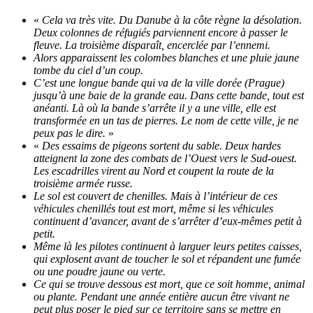
«
Cela va très vite. Du Danube à la côte règne la désolation.
Deux colonnes de réfugiés parviennent encore à passer le
fleuve. La troisième disparaît, encerclée par l’ennemi.
Alors apparaissent les colombes blanches et une pluie jaune
tombe du ciel d’un coup.
C’est une longue bande qui va de la ville dorée (Prague)
jusqu’à une baie de la grande eau. Dans cette bande, tout est
anéanti. Là où la bande s’arrête il y a une ville, elle est
transformée en un tas de pierres. Le nom de cette ville, je ne
peux pas le dire.
»
«
Des essaims de pigeons sortent du sable. Deux hardes
atteignent la zone des combats de l’Ouest vers le Sud-ouest.
Les escadrilles virent au Nord et coupent la route de la
troisième armée russe.
Le sol est couvert de chenilles. Mais à l’intérieur de ces
véhicules chenillés tout est mort, même si les véhicules
continuent d’avancer, avant de s’arrêter d’eux-mêmes petit à
petit.
Même là les pilotes continuent à larguer leurs petites caisses,
qui explosent avant de toucher le sol et répandent une fumée
ou une poudre jaune ou verte.
Ce qui se trouve dessous est mort, que ce soit homme, animal
ou plante. Pendant une année entière aucun être vivant ne
peut plus poser le pied sur ce territoire sans se mettre en