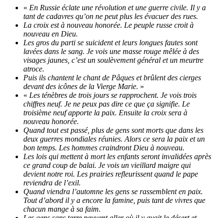
«
En Russie éclate une révolution et une guerre civile. Il y a
tant de cadavres qu’on ne peut plus les évacuer des rues.
La croix est à nouveau honorée. Le peuple russe croit à
nouveau en Dieu.
Les gros du parti se suicident et leurs longues fautes sont
lavées dans le sang. Je vois une masse rouge mêlée à des
visages jaunes, c’est un soulèvement général et un meurtre
atroce.
Puis ils chantent le chant de Pâques et brûlent des cierges
devant des icônes de la Vierge Marie.
»
«
Les ténèbres de trois jours se rapprochent. Je vois trois
chiffres neuf. Je ne peux pas dire ce que ça signifie. Le
troisième neuf apporte la paix. Ensuite la croix sera à
nouveau honorée.
Quand tout est passé, plus de gens sont morts que dans les
deux guerres mondiales réunies. Alors ce sera la paix et un
bon temps. Les hommes craindront Dieu à nouveau.
Les lois qui mettent à mort les enfants seront invalidées après
ce grand coup de balai. Je vois un vieillard maigre qui
devient notre roi. Les prairies refleurissent quand le pape
reviendra de l’exil.
Quand viendra l’automne les gens se rassemblent en paix.
Tout d’abord il y a encore la famine, puis tant de vivres que
chacun mange à sa faim.
Les gens sans terre peuvent aller où il y avait le désert et