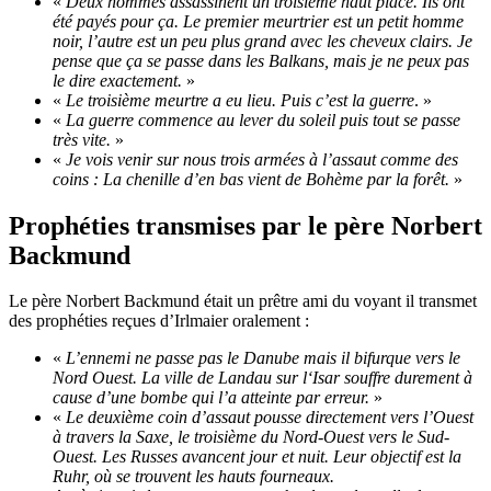
«
Deux hommes assassinent un troisième haut placé. Ils ont
été payés pour ça. Le premier meurtrier est un petit homme
noir, l’autre est un peu plus grand avec les cheveux clairs. Je
pense que ça se passe dans les Balkans, mais je ne peux pas
le dire exactement.
»
«
Le troisième meurtre a eu lieu. Puis c’est la guerre
. »
«
La guerre commence au lever du soleil puis tout se passe
très vite.
»
«
Je vois venir sur nous trois armées à l’assaut comme des
coins : La chenille d’en bas vient de Bohème par la forêt.
»
Prophéties transmises par le père Norbert
Backmund
Le père Norbert Backmund était un prêtre ami du voyant il transmet
des prophéties reçues d’Irlmaier oralement :
«
L’ennemi ne passe pas le Danube mais il bifurque vers le
Nord Ouest. La ville de Landau sur l‘Isar souffre durement à
cause d’une bombe qui l’a atteinte par erreur.
»
«
Le deuxième coin d’assaut pousse directement vers l’Ouest
à travers la Saxe, le troisième du Nord-Ouest vers le Sud-
Ouest. Les Russes avancent jour et nuit. Leur objectif est la
Ruhr, où se trouvent les hauts fourneaux.