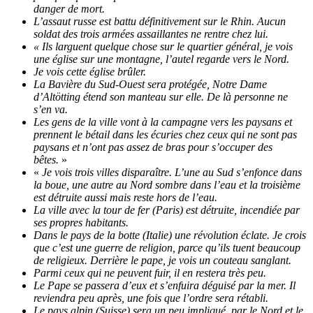
danger de mort.
L’assaut russe est battu définitivement sur le Rhin. Aucun
soldat des trois armées assaillantes ne rentre chez lui.
« Ils larguent quelque chose sur le quartier général, je vois
une église sur une montagne, l’autel regarde vers le Nord.
Je vois cette église brûler.
La Bavière du Sud-Ouest sera protégée, Notre Dame
d’Altötting étend son manteau sur elle. De là personne ne
s’en va.
Les gens de la ville vont à la campagne vers les paysans et
prennent le bétail dans les écuries chez ceux qui ne sont pas
paysans et n’ont pas assez de bras pour s’occuper des
bêtes.
»
«
Je vois trois villes disparaître. L’une au Sud s’enfonce dans
la boue, une autre au Nord sombre dans l’eau et la troisième
est détruite aussi mais reste hors de l’eau.
La ville avec la tour de fer (Paris) est détruite, incendiée par
ses propres habitants.
Dans le pays de la botte (Italie) une révolution éclate. Je crois
que c’est une guerre de religion, parce qu’ils tuent beaucoup
de religieux. Derrière le pape, je vois un couteau sanglant.
Parmi ceux qui ne peuvent fuir, il en restera très peu.
Le Pape se passera d’eux et s’enfuira déguisé par la mer. Il
reviendra peu après, une fois que l’ordre sera rétabli.
Le pays alpin (Suisse) sera un peu impliqué, par le Nord et le