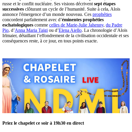
russe et le conflit nucléaire. Ses visions décrivent
sept étapes
successives
clôturant un cycle de l’humanité. Suite à cela, Alois
annonce l'émergence d’un monde nouveau. Ces
prophéties
concordent parfaitement avec d’
éminentes prophéties
eschatologiques
comme
celles de Marie-Julie Jahenny
,
du Padre
Pio
, d’
Anna Maria Taïgi
ou d’
Elena Aiello
. La chronologie d’Alois
Irlmaier, détaillant l’effondrement de la civilisation occidentale et ses
conséquences reste, à ce jour, en tous points exacte.
Priez le chapelet ce soir à 19h30 en direct