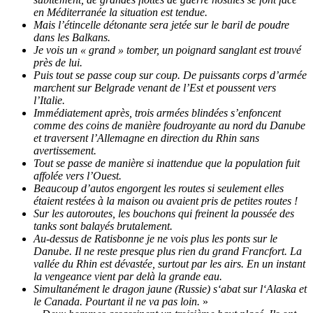
en Méditerranée la situation est tendue.
Mais l’étincelle détonante sera jetée sur le baril de poudre
dans les Balkans.
Je vois un « grand » tomber, un poignard sanglant est trouvé
près de lui.
Puis tout se passe coup sur coup. De puissants corps d’armée
marchent sur Belgrade venant de l’Est et poussent vers
l’Italie.
Immédiatement après, trois armées blindées s’enfoncent
comme des coins de manière foudroyante au nord du Danube
et traversent l’Allemagne en direction du Rhin sans
avertissement.
Tout se passe de manière si inattendue que la population fuit
affolée vers l’Ouest.
Beaucoup d’autos engorgent les routes si seulement elles
étaient restées à la maison ou avaient pris de petites routes !
Sur les autoroutes, les bouchons qui freinent la poussée des
tanks sont balayés brutalement.
Au-dessus de Ratisbonne je ne vois plus les ponts sur le
Danube. Il ne reste presque plus rien du grand Francfort. La
vallée du Rhin est dévastée, surtout par les airs. En un instant
la vengeance vient par delà la grande eau.
Simultanément le dragon jaune (Russie) s‘abat sur l‘Alaska et
le Canada. Pourtant il ne va pas loin.
»