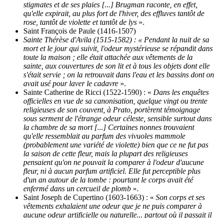
stigmates et de ses plaies [...] Brugman raconte, en effet,
qu'elle expirait, au plus fort de l'hiver, des effluves tantôt de
rose, tantôt de violette et tantôt de lys
».
Saint François de Paule (1416-1507)
Sainte Thérèse d'Avila (1515-1582) : « Pendant la nuit de sa
mort et le jour qui suivit, l'odeur mystérieuse se répandit dans
toute la maison ; elle était attachée aux vêtements de la
sainte, aux couvertures de son lit et à tous les objets dont elle
s'était servie ; on la retrouvait dans l'eau et les bassins dont on
avait usé pour laver le cadavre
».
Sainte Catherine de Ricci (1522-1590) : «
Dans les enquêtes
officielles en vue de sa canonisation, quelque vingt ou trente
religieuses de son couvent, à Prato, portèrent témoignage
sous serment de l'étrange odeur céleste, sensible surtout dans
la chambre de sa mort [...] Certaines nonnes trouvaient
qu'elle ressemblait au parfum des vivuoles mammole
(probablement une variété de violette) bien que ce ne fut pas
la saison de cette fleur, mais la plupart des religieuses
pensaient qu'on ne pouvait la comparer à l'odeur d'aucune
fleur, ni à aucun parfum artificiel. Elle fut perceptible plus
d'un an autour de la tombe : pourtant le corps avait été
enfermé dans un cercueil de plomb
».
Saint Joseph de Cupertino (1603-1663) : «
Son corps et ses
vêtements exhalaient une odeur que je ne puis comparer à
aucune odeur artificielle ou naturelle... partout où il passait il