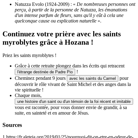
Natuzza Evolo (1924-2009) : «
De nombreuses personnes ont
perçu, à partir de la personne de Natuzza, les émanations
d'un intense parfum de fleurs, sans qu'il y eût à cela une
quelconque cause ou explication naturelle
».
Continuez votre prière avec les saints
myroblytes grâce à Hozana !
Priez les saints myroblytes !
Grâce à cette retraite plongez dans les écrits qui retracent
!
l'étrange destinée de Padre Pio
Cheminez pendant 9 jours
pour
avec les saints du Carmel
découvrir le rôle vivant de Saint Michel et des anges dans la
vie spirituelle !
Chaque mois,
une histoire d'un saint ou d'un témoin de la foi récent et imitable
vous est racontée, pour vous donner envie de grandir, à sa
suite, en sainteté et en amour de Jésus.
Sources
1
https://fr.aleteia.org/2019/01/25/pourquoi-dit-on-etre-en-odeur-de-