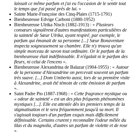
laissait ce même parfum et j'ai eu l'occasion de le sentir tout
le temps que j'ai passé près de lui.
»
Sainte Marie-Françoise des Cinq-Plaies (1715-1791)
Bienheureuse Edvige Carboni (1880-1952)
Bienheureuse Ulrika Nisch (1882-1913) : «
Plusieurs
consœurs signalèrent d'autres manifestations particulières de
la sainteté de Sœur Ulrika, ayant respiré, par exemple, le
parfum qui émanait de sa personne [...] Sœur Bonaventure
inspecta soigneusement sa chambre. Elle n'y trouva qu'un
simple morceau de savon tout ordinaire. Or le parfum de la
bienheureuse était indéfinissable. Il n'égalait ni le parfum des
fleurs, ni celui de l'encens
».
Bienheureuse Alexandrina de Balazar (1904-1955) : «
Autour
de la personne d'Alexandrine on percevait souvent un parfum
très suave. [...] Dom Umberto aussi, lors de sa première visite
à Alexandrine, avait été témoin de cette émission de parfum
».
Saint Padre Pio (1887-1968) : «
Cette fragrance mystique ou
« odeur de sainteté » est un des plus fréquents phénomènes
mystiques [...]. Elle est attestée dès les premiers temps de la
stigmatisation et le sera fréquemment jusqu'à sa mort. Il
s'agissait toujours d'un parfum exquis mais difficilement
définissable. Certains crurent y reconnaître l'odeur mêlée du
lilas et du magnolia, d'autres un parfum de violette et de rose
».