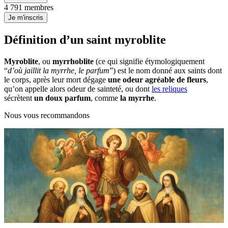
4 791 membres
Je m'inscris
Définition d’un saint myroblite
Myroblite
, ou
myrrhoblite
(ce qui signifie étymologiquement
“
d’où jaillit la myrrhe, le parfum
”) est le nom donné aux saints dont
le corps, après leur mort dégage
une odeur agréable de fleurs
,
qu’on appelle alors odeur de sainteté, ou dont
les reliques
sécrètent
un doux parfum
, comme
la myrrhe
.
Nous vous recommandons