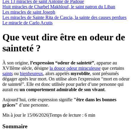
Les 13 miracles de saint Antoine de Padoue
Huit miracles de Charbel Makhlouf, le saint patron du Liban
Les miracles de saint Joseph
Les miracles de Sainte Rita de Cascia, la sainte des causes perdues
Le miracle de Carlo Acutis
Que veut dire être en odeur de
sainteté ?
À son origine,
l’expression “odeur de sainteté”
, apparue au
XVIIème siècle, désigne
la douce odeur miraculeuse
que certains
saints
ou
bienheureux
, alors appelés
myroblite
, sont présumés
dégager après leur mort. On utilise alors l'expression “mort en odeur
de sainteté”. Elle est donc utilisée pour parler d’une personne qui
aurait eu
un comportement admirable de son vivant
.
Aujourd’hui, cette expression signifie
"être dans les bonnes
grâces"
d’une personne.
Mis à jour le 15/06/2026
|
Temps de lecture : 6 min
Sommaire