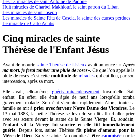
Les 13 miracles de saint Antoine de Padoue
Huit miracles de Charbel Makhlouf, le saint patron du Liban
Les miracles de saint Joseph
Les miracles de Sainte Rita de Cascia, la sainte des causes perdues
Le miracle de Carlo Acutis
Cinq miracles de sainte
Thérèse de l'Enfant Jésus
Avant de mourir,
sainte Thérèse de Lisieux
avait annoncé : «
Après
ma mort, je ferai tomber une pluie de roses
». Ce que l’on appelle la
pluie de roses c’est cette
multitude
de
miracles
qui eut lieu, par son
intercession, après sa mort.
Elle avait, elle-même,
guéris miraculeusement
lorsqu’elle était
enfant. En effet, elle était âgée de neuf ans lorsqu'elle tomba
gravement malade. Son état s’empira rapidement. Alors, toute sa
famille se mit à
prier avec ferveur Notre Dame des Victoires
. Le
13 mai 1883, la petite Thérèse se leva de son lit afin d’aller prier
avec ses sœurs devant la statue de la Sainte Vierge. Et, soudain,
l’enfant vit la Vierge lui sourire et elle fût immédiatement
guérie
. Depuis lors, sainte Thérèse fût
pleine d’amour pour la
Mère de Dieu
. Sa vie sainte l’a conduite à
être
canonisée
par le