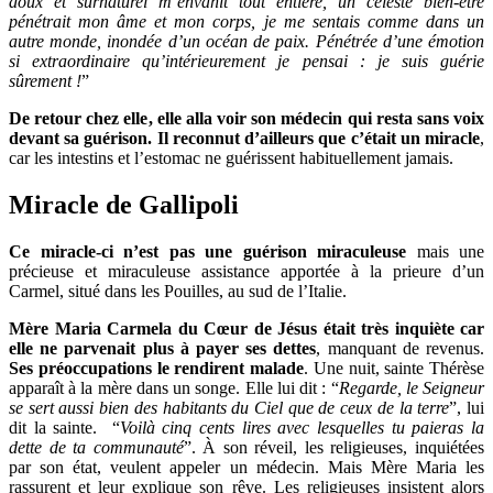
doux et surnaturel m’envahit tout entière, un céleste bien-être
pénétrait mon âme et mon corps, je me sentais comme dans un
autre monde, inondée d’un océan de paix. Pénétrée d’une émotion
si extraordinaire qu’intérieurement je pensai : je suis guérie
sûrement !
”
De retour chez elle, elle alla voir son médecin qui resta sans voix
devant sa guérison. Il reconnut d’ailleurs que c’était un miracle
,
car les intestins et l’estomac ne guérissent habituellement jamais.
Miracle de Gallipoli
Ce miracle-ci n’est pas une guérison miraculeuse
mais une
précieuse et miraculeuse assistance apportée à la prieure d’un
Carmel, situé dans les Pouilles, au sud de l’Italie.
Mère Maria Carmela du Cœur de Jésus était très inquiète car
elle ne parvenait plus à payer ses dettes
, manquant de revenus.
Ses préoccupations le rendirent malade
. Une nuit, sainte Thérèse
apparaît à la mère dans un songe. Elle lui dit : “
Regarde, le Seigneur
se sert aussi bien des habitants du Ciel que de ceux de la terre
”, lui
dit la sainte. “
Voilà cinq cents lires avec lesquelles tu paieras la
dette de ta communauté
”. À son réveil, les religieuses, inquiétées
par son état, veulent appeler un médecin. Mais Mère Maria les
rassurent et leur explique son rêve. Les religieuses insistent alors