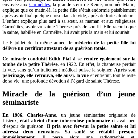
envoyée aux
Carmélites
, la grande sœur de Reine, nommée Marie,
explique que ce matin-là, la petite fille s’était endormie paisiblement
après avoir fixé quelque chose dans le vide, après de fortes douleurs.
L’enfant expliqua plus tard à sa sœur, sa maman et aux religieuses
Carmélites, avoir vu sainte Thérèse près de son lit. Elle raconta que
la sainte, habillée en Carmélite, lui avait pris la main et lui souriait.
Le 6 juillet de la même année,
le médecin de la petite fille lui
délivre un certificat attestant de sa guérison totale.
Ce miracle conduisit Edith Piaf à se rendre également sur la
tombe de la petite Thérèse
, en 1922. En effet, la chanteuse perdait
la vue, sans qu’un traitement médical puisse la soigner.
Après son
pèlerinage, elle retrouva, elle aussi, la vue
et entretint, tout le reste
de sa vie, une profonde dévotion à l’égard de sainte Thérèse.
Miracle de la guérison d’un jeune
séminariste
En 1906, Charles-Anne
, un jeune séminariste originaire de
Lisieux,
était atteint d’une tuberculose pulmonaire
et avait peu
d’espoir de guérison.
Il pria avec ferveur la petite sainte et lui
adressa deux neuvaines. Sa santé se rétablit presque
immédiatement.
Il passa alors une radiographie et,