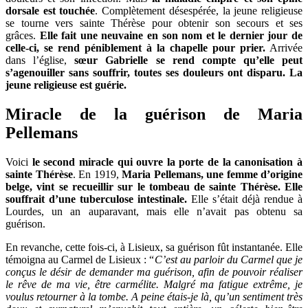
dorsale est touchée
. Complètement désespérée, la jeune religieuse
se tourne vers sainte Thérèse pour obtenir son secours et ses
grâces.
Elle fait une neuvaine en son nom et le dernier jour de
celle-ci, se rend péniblement à la chapelle pour prier.
Arrivée
dans l’église,
sœur Gabrielle se rend compte qu’elle peut
s’agenouiller sans souffrir, toutes ses douleurs ont disparu. La
jeune religieuse est guérie.
Miracle de la guérison de Maria
Pellemans
Voici
le second miracle qui ouvre la porte de la canonisation à
sainte Thérèse
. En 1919,
Maria Pellemans, une femme d’origine
belge, vint se recueillir sur le tombeau de sainte Thérèse. Elle
souffrait d’une tuberculose intestinale.
Elle s’était déjà rendue à
Lourdes, un an auparavant, mais elle n’avait pas obtenu sa
guérison.
En revanche, cette fois-ci, à Lisieux, sa guérison fût instantanée. Elle
témoigna au Carmel de Lisieux : “
C’est au parloir du Carmel que je
conçus le désir de demander ma guérison, afin de pouvoir réaliser
le rêve de ma vie, être carmélite. Malgré ma fatigue extrême, je
voulus retourner à la tombe. A peine étais-je là, qu’un sentiment très