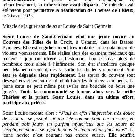
miraculeusement,
la tuberculose avait disparu
. Ce miracle avait
été retenu pour
permettre la béatification de Thérèse de Lisieux
,
le 29 avril 1923.
Miracle de la guérison de sœur Louise de Saint-Germain
Sœur Louise de Saint-Germain était une jeune novice au
Couvent des Filles de la Croix
, à Ustaritz, dans les Basses-
Pyrénées.
Elle est régulièrement très malade
, prise notamment de
violents vomissements. Elle réalise alors des examens médicaux qui
mettent à jour
un ulcère à l’estomac
. Louise passe alors de
nombreux mois alitée à l’infirmerie. Son état s’améliore quelque
peu. Malheureusement, dès sa sortie les douleurs reprennent.
Son
état se dégrade alors rapidement
. Les sœurs du couvent sont
désespérées et tentent de lui administrer les derniers sacrements. La
jeune sœur ne peut même pas avaler une bouchée ou boire une
gorgée.
Toute la communauté se tourne alors vers la petite
Thérèse et la prient. Sœur Louise, dans un ultime effort,
participe aux prières.
Sœur Louise raconta alors : “
J’eus en effet l’impression très douce
de sa main se posant sur ma tête comme pour me rassurer, et,
pendant trois jours, un parfum mystérieux que les sœurs ne
s’expliquaient pas, se répandit dans la chambre que j’occupais
”. La
jeune novice n’est pourtant pas encore guérie.
Elle souffre