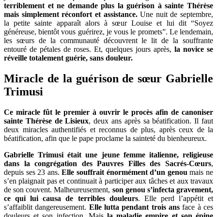
terriblement et ne demande plus la guérison à sainte Thérèse
mais simplement réconfort et assistance.
Une nuit de septembre,
la petite sainte apparaît alors à sœur Louise et lui dit “Soyez
généreuse, bientôt vous guérirez, je vous le promets”. Le lendemain,
les sœurs de la communauté découvrent le lit de la souffrante
entouré de pétales de roses. Et, quelques jours après,
la novice se
réveille totalement guérie, sans douleur.
Miracle de la guérison de sœur Gabrielle
Trimusi
Ce miracle fût le premier à ouvrir le procès afin de canoniser
sainte Thérèse de Lisieux
, deux ans après sa béatification. Il faut
deux miracles authentifiés et reconnus de plus, après ceux de la
béatification, afin que le pape proclame la sainteté du bienheureux.
Gabrielle Trimusi était une jeune femme italienne, religieuse
dans la congrégation des Pauvres Filles des Sacrés-Cœurs
,
depuis ses 23 ans.
Elle souffrait énormément d’un genou
mais ne
s’en plaignait pas et continuait à participer aux tâches et aux travaux
de son couvent. Malheureusement,
son genou s’infecta gravement,
ce qui lui causa de terribles douleurs
. Elle perd l’appétit et
s’affaiblit dangereusement.
Elle lutta pendant trois ans
face à ces
douleurs et son infection. Mais
la maladie empire et son épine