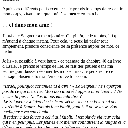
Après ces différents petits exercices, je prends le temps de ressentir
mon corps, vivant, tonique, prêt à se mettre en marche.
… et dans mon âme !
J’invite le Seigneur à me rejoindre. Ou plutôt, je le rejoins, lui qui
m’attend à chaque instant. Pour cela, je peux lui parler tout
simplement, prendre conscience de sa présence auprès de moi, ce
matin.
Je lis - si possible à voix haute - ce passage du chapitre 40 du livre
d’Esaïe. Je prends le temps de lire. Je fais des pauses dans ma
lecture pour laisser résonner les mots en moi. Je peux relire ce
passage plusieurs fois si j’en éprouve le besoin. :
“Israël, pourquoi continues-tu à dire : « Le Seigneur ne s'aperçoit
pas de ce qui m'arrive. Mon bon droit échappe à mon Dieu » ? Ne
le sais-tu pas ? Ne l'as-tu pas entendu dire ?
Le Seigneur est Dieu de siècle en siècle ; il a créé la terre d'une
extrémité à l'autre. Jamais il ne faiblit, jamais il ne se lasse. Son
intelligence est sans limite.
Il redonne des forces à celui qui faiblit, il remplit de vigueur celui
qui n'en peut plus. Les jeunes eux-mêmes connaissent la fatigue et la
défaillance ; même les champions trébuchent parfois.