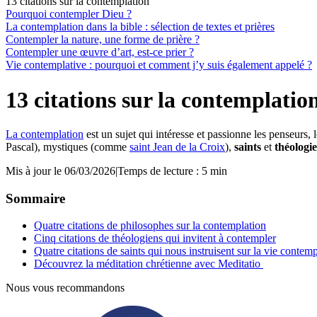
13 citations sur la contemplation
Pourquoi contempler Dieu ?
La contemplation dans la bible : sélection de textes et prières
Contempler la nature, une forme de prière ?
Contempler une œuvre d’art, est-ce prier ?
Vie contemplative : pourquoi et comment j’y suis également appelé ?
13 citations sur la contemplatio
La contemplation
est un sujet qui intéresse et passionne les penseurs, 
Pascal), mystiques (comme
saint Jean de la Croix
),
saints
et
théologi
Mis à jour le 06/03/2026
|
Temps de lecture : 5 min
Sommaire
Quatre citations de philosophes sur la contemplation
Cinq citations de théologiens qui invitent à contempler
Quatre citations de saints qui nous instruisent sur la vie contemp
Découvrez la méditation chrétienne avec Meditatio
Nous vous recommandons