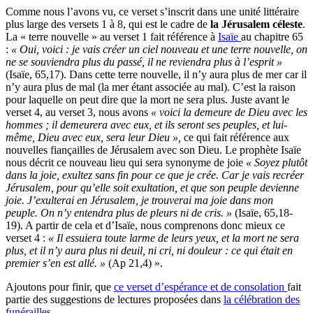
Comme nous l’avons vu, ce verset s’inscrit dans une unité littéraire
plus large des versets 1 à 8, qui est le cadre de
la Jérusalem céleste
.
La « terre nouvelle » au verset 1 fait référence à
Isaïe
au chapitre 65
:
« Oui, voici : je vais créer un ciel nouveau et une terre nouvelle, on
ne se souviendra plus du passé, il ne reviendra plus à l’esprit »
(Isaïe, 65,17). Dans cette terre nouvelle, il n’y aura plus de mer car il
n’y aura plus de mal (la mer étant associée au mal). C’est la raison
pour laquelle on peut dire que la mort ne sera plus. Juste avant le
verset 4, au verset 3, nous avons
« voici la demeure de Dieu avec les
hommes ; il demeurera avec eux, et ils seront ses peuples, et lui-
même, Dieu avec eux, sera leur Dieu »,
ce qui fait référence aux
nouvelles fiançailles de Jérusalem avec son Dieu. Le prophète Isaïe
nous décrit ce nouveau lieu qui sera synonyme de joie
« Soyez plutôt
dans la joie, exultez sans fin pour ce que je crée. Car je vais recréer
Jérusalem, pour qu’elle soit exultation, et que son peuple devienne
joie. J’exulterai en Jérusalem, je trouverai ma joie dans mon
peuple. On n’y entendra plus de pleurs ni de cris. »
(Isaïe, 65,18-
19). A partir de cela et d’Isaïe, nous comprenons donc mieux ce
verset 4 :
« Il essuiera toute larme de leurs yeux, et la mort ne sera
plus, et il n’y aura plus ni deuil, ni cri, ni douleur : ce qui était en
premier s’en est allé. »
(Ap 21,4) ».
Ajoutons pour finir, que
ce verset d’espérance et de consolation
fait
partie des suggestions de lectures proposées dans
la célébration des
funérailles
.