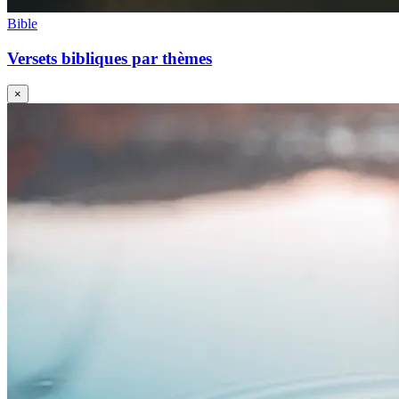
Bible
Versets bibliques par thèmes
×