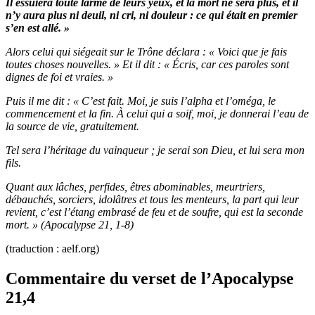
Il essuiera toute larme de leurs yeux, et la mort ne sera plus, et il
n’y aura plus ni deuil, ni cri, ni douleur : ce qui était en premier
s’en est allé. »
Alors celui qui siégeait sur le Trône déclara : « Voici que je fais
toutes choses nouvelles. » Et il dit : « Écris, car ces paroles sont
dignes de foi et vraies. »
Puis il me dit : « C’est fait. Moi, je suis l’alpha et l’oméga, le
commencement et la fin. À celui qui a soif, moi, je donnerai l’eau de
la source de vie, gratuitement.
Tel sera l’héritage du vainqueur ; je serai son Dieu, et lui sera mon
fils.
Quant aux lâches, perfides, êtres abominables, meurtriers,
débauchés, sorciers, idolâtres et tous les menteurs, la part qui leur
revient, c’est l’étang embrasé de feu et de soufre, qui est la seconde
mort. » (Apocalypse 21, 1-8)
(traduction : aelf.org)
Commentaire du verset de l’Apocalypse
21,4