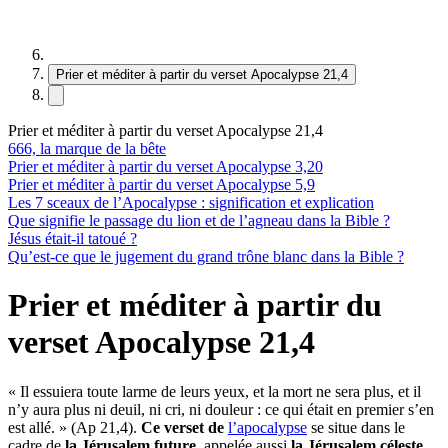
Prier et méditer à partir du verset Apocalypse 21,4
Prier et méditer à partir du verset Apocalypse 21,4
666, la marque de la bête
Prier et méditer à partir du verset Apocalypse 3,20
Prier et méditer à partir du verset Apocalypse 5,9
Les 7 sceaux de l’Apocalypse : signification et explication
Que signifie le passage du lion et de l’agneau dans la Bible ?
Jésus était-il tatoué ?
Qu’est-ce que le jugement du grand trône blanc dans la Bible ?
Prier et méditer à partir du
verset Apocalypse 21,4
« Il essuiera toute larme de leurs yeux, et la mort ne sera plus, et il
n’y aura plus ni deuil, ni cri, ni douleur : ce qui était en premier s’en
est allé. » (Ap 21,4).
Ce verset de
l’apocalypse
se situe dans le
cadre de
la Jérusalem future,
appelée aussi
la Jérusalem céleste
,