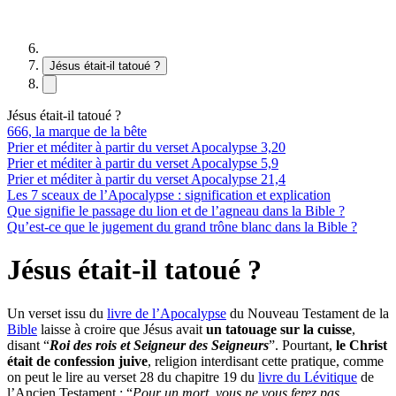
Jésus était-il tatoué ?
Jésus était-il tatoué ?
666, la marque de la bête
Prier et méditer à partir du verset Apocalypse 3,20
Prier et méditer à partir du verset Apocalypse 5,9
Prier et méditer à partir du verset Apocalypse 21,4
Les 7 sceaux de l’Apocalypse : signification et explication
Que signifie le passage du lion et de l’agneau dans la Bible ?
Qu’est-ce que le jugement du grand trône blanc dans la Bible ?
Jésus était-il tatoué ?
Un verset issu du
livre de l’Apocalypse
du Nouveau Testament de la
Bible
laisse à croire que Jésus avait
un tatouage sur la cuisse
,
disant “
Roi des rois et Seigneur des Seigneurs
”. Pourtant,
le Christ
était de confession juive
, religion interdisant cette pratique, comme
on peut le lire au verset 28 du chapitre 19 du
livre du Lévitique
de
l’Ancien Testament : “
Pour un mort, vous ne vous ferez pas