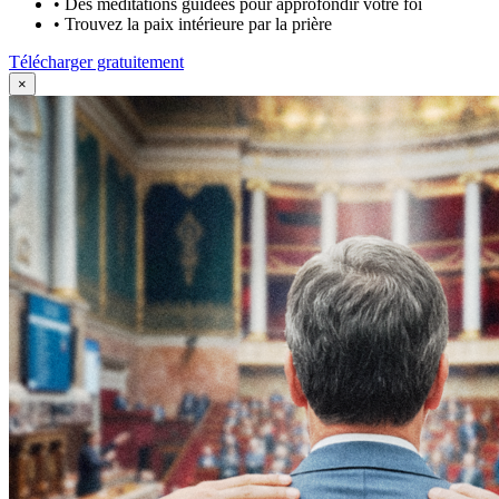
•
Des méditations guidées pour approfondir votre foi
•
Trouvez la paix intérieure par la prière
Télécharger gratuitement
×