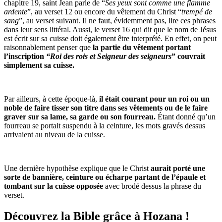
chapitre 19, saint Jean parle de “
Ses yeux sont comme une flamme
ardente
”, au verset 12 ou encore du vêtement du Christ “
trempé de
sang
”, au verset suivant. Il ne faut, évidemment pas, lire ces phrases
dans leur sens littéral. Aussi, le verset 16 qui dit que le nom de Jésus
est écrit sur sa cuisse doit également être interprété. En effet, on peut
raisonnablement penser que
la partie du vêtement portant
l’inscription
“Roi des rois et Seigneur des seigneurs
” couvrait
simplement sa cuisse.
Par ailleurs, à cette époque-là,
il était courant pour un roi ou un
noble de faire tisser son titre dans ses vêtements ou de le faire
graver sur sa lame, sa garde ou son fourreau.
Étant donné qu’un
fourreau se portait suspendu à la ceinture, les mots gravés dessus
arrivaient au niveau de la cuisse.
Une dernière hypothèse explique que le Christ
aurait porté une
sorte de bannière, ceinture ou écharpe partant de l’épaule et
tombant sur la cuisse opposée
avec brodé dessus la phrase du
verset.
Découvrez la Bible grâce à Hozana !