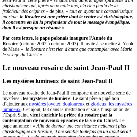
Jean-Paul II, cette prière «
se situe bien dans la ligne spirituelle d'un
christianisme qui, après deux mille ans, n'a rien perdu de la
fraîcheur des origines
» de plus, «
tout en ayant une caractéristique
mariale,
le Rosaire est une prière dont le centre est christologique,
il concentre en lui la profondeur de tout le message évangélique,
dont il est presque un résumé
».
Par cette lettre, le pape polonais inaugure l’Année du
Rosaire
(octobre 2002 à octobre 2003). Il invite à se mettre à l’école
de Marie «
le Rosaire n'est rien d'autre que contempler avec Marie
le visage du Christ
».
Le nouveau rosaire de saint Jean-Paul II
Les mystères lumineux de saint Jean-Paul II
Le nouveau rosaire de Jean-Paul II comporte une nouvelle série de
mystères :
les mystères de lumière
. Le saint père a jugé bon
d’ajouter aux
mystères joyeux
,
douloureux
et
glorieux
,
les mystères
lumineux
. Cet ajout, fait dans la méditation et sous l’inspiration de
l’Esprit Saint,
vient enrichir la prière du rosaire par la
contemplation de nouveaux épisodes de la vie du Christ
. Le
pape annonce : «
Afin de donner une consistance nettement plus
christologique au Rosaire, il me semble toutefois qu'un ajout serait
opportun (…), cela pourrait permettre de prendre en compte