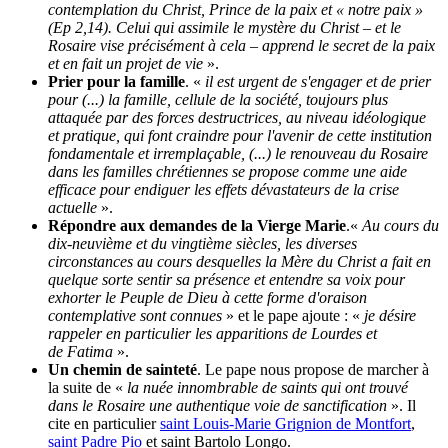
contemplation du Christ, Prince de la paix et « notre paix »
(Ep 2,14). Celui qui assimile le mystère du Christ – et le
Rosaire vise précisément à cela – apprend le secret de la paix
et en fait un projet de vie
».
Prier pour la famille
. «
il est urgent de s'engager et de prier
pour (...) la famille, cellule de la société, toujours plus
attaquée par des forces destructrices, au niveau idéologique
et pratique, qui font craindre pour l'avenir de cette institution
fondamentale et irremplaçable, (...) le renouveau du Rosaire
dans les familles chrétiennes se propose comme une aide
efficace pour endiguer les effets dévastateurs de la crise
actuelle
».
Répondre aux demandes de la Vierge Marie
.«
Au cours du
dix-neuvième et du vingtième siècles, les diverses
circonstances au cours desquelles la Mère du Christ a fait en
quelque sorte sentir sa présence et entendre sa voix pour
exhorter le Peuple de Dieu à cette forme d'oraison
contemplative sont connues
» et le pape ajoute : «
je désire
rappeler en particulier les
apparitions de Lourdes
et
de
Fatima
».
Un chemin de sainteté
. Le pape nous propose de marcher à
la suite de «
la nuée innombrable de saints qui ont trouvé
dans le Rosaire une authentique voie de sanctification
». Il
cite en particulier
saint Louis-Marie Grignion de Montfort
,
saint Padre Pio
et saint Bartolo Longo.