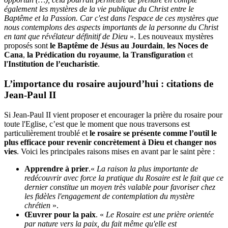
également les mystères de la vie publique du Christ entre le
Baptême et la Passion. Car c'est dans l'espace de ces mystères que
nous contemplons des aspects importants de la personne du Christ
en tant que révélateur définitif de Dieu
». Les nouveaux mystères
proposés sont
le Baptême de Jésus au Jourdain
,
les Noces de
Cana
,
la Prédication du royaume
,
la Transfiguration
et
l'Institution de l’eucharistie
.
L’importance du rosaire aujourd’hui : citations de
Jean-Paul II
Si Jean-Paul II vient proposer et encourager la prière du rosaire pour
toute l'Eglise, c’est que le moment que nous traversons est
particulièrement troublé et
le rosaire se présente comme l’outil le
plus efficace pour revenir concrètement à Dieu et changer nos
vies
. Voici les principales raisons mises en avant par le saint père :
Apprendre à prier
.«
La raison la plus importante de
redécouvrir avec force la pratique du Rosaire est le fait que ce
dernier constitue un moyen très valable pour favoriser chez
les fidèles l'engagement de contemplation du mystère
chrétien
».
Œuvrer pour la paix
. «
Le Rosaire est une prière orientée
par nature vers la paix, du fait même qu'elle est