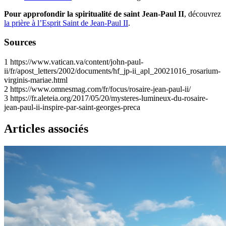
Pour approfondir la spiritualité de saint Jean-Paul II
, découvrez
la prière à l’Esprit Saint de Jean-Paul II
.
Sources
1
https://www.vatican.va/content/john-paul-
ii/fr/apost_letters/2002/documents/hf_jp-ii_apl_20021016_rosarium-
virginis-mariae.html
2
https://www.omnesmag.com/fr/focus/rosaire-jean-paul-ii/
3
https://fr.aleteia.org/2017/05/20/mysteres-lumineux-du-rosaire-
jean-paul-ii-inspire-par-saint-georges-preca
Articles associés